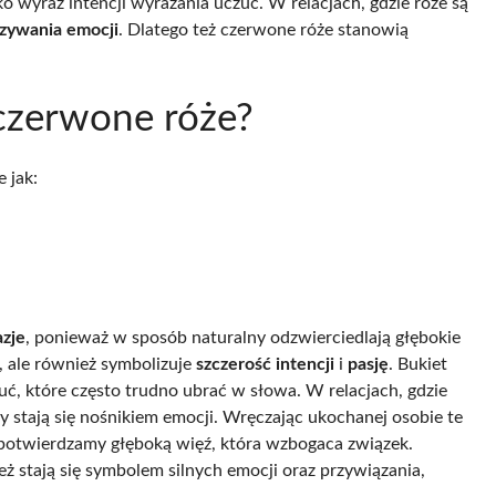
o wyraz intencji wyrażania uczuć. W relacjach, gdzie róże są
zywania emocji
. Dlatego też czerwone róże stanowią
 czerwone róże?
 jak:
zje
, ponieważ w sposób naturalny odzwierciedlają głębokie
, ale również symbolizuje
szczerość intencji
i
pasję
. Bukiet
ć, które często trudno ubrać w słowa. W relacjach, gdzie
ty stają się nośnikiem emocji. Wręczając ukochanej osobie te
potwierdzamy głęboką więź, która wzbogaca związek.
eż stają się symbolem silnych emocji oraz przywiązania,