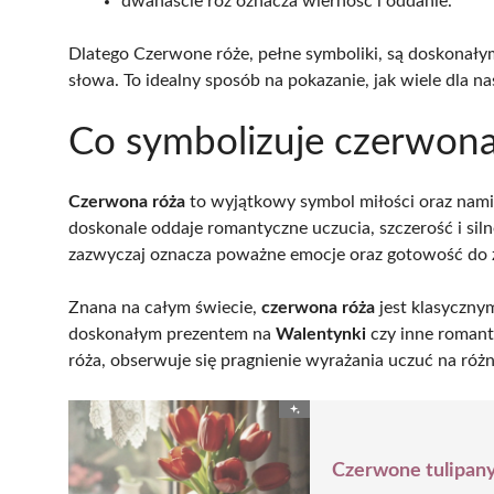
dwanaście róż oznacza wierność i oddanie.
Dlatego Czerwone róże, pełne symboliki, są doskonały
słowa. To idealny sposób na pokazanie, jak wiele dla n
Co symbolizuje czerwona
Czerwona róża
to wyjątkowy symbol miłości oraz namię
doskonale oddaje romantyczne uczucia, szczerość i sil
zazwyczaj oznacza poważne emocje oraz gotowość do 
Znana na całym świecie,
czerwona róża
jest klasycznym
doskonałym prezentem na
Walentynki
czy inne romant
róża, obserwuje się pragnienie wyrażania uczuć na ró
Czerwone tulipany