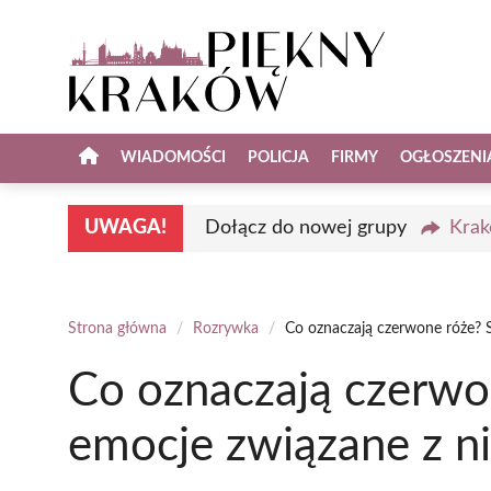
Przejdź
do
treści
WIADOMOŚCI
POLICJA
FIRMY
OGŁOSZENI
UWAGA!
Dołącz do nowej grupy
Krak
Strona główna
/
Rozrywka
/
Co oznaczają czerwone róże? S
Co oznaczają czerwo
emocje związane z n