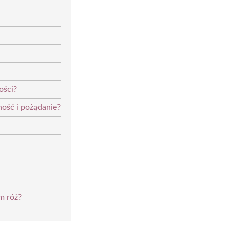
ości?
ość i pożądanie?
m róż?