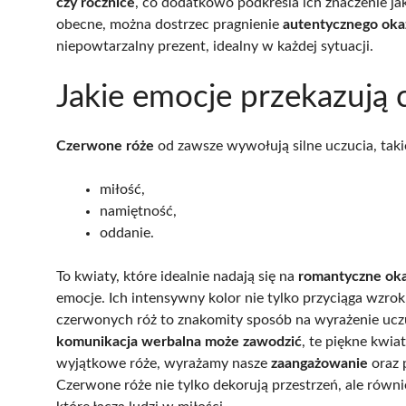
czy rocznice
, co dodatkowo podkreśla ich znaczenie jak
obecne, można dostrzec pragnienie
autentycznego oka
niepowtarzalny prezent, idealny w każdej sytuacji.
Jakie emocje przekazują
Czerwone róże
od zawsze wywołują silne uczucia, takie
miłość,
namiętność,
oddanie.
To kwiaty, które idealnie nadają się na
romantyczne oka
emocje. Ich intensywny kolor nie tylko przyciąga wzrok
czerwonych róż to znakomity sposób na wyrażenie uczu
komunikacja werbalna może zawodzić
, te piękne kwia
wyjątkowe róże, wyrażamy nasze
zaangażowanie
oraz 
Czerwone róże nie tylko dekorują przestrzeń, ale równi