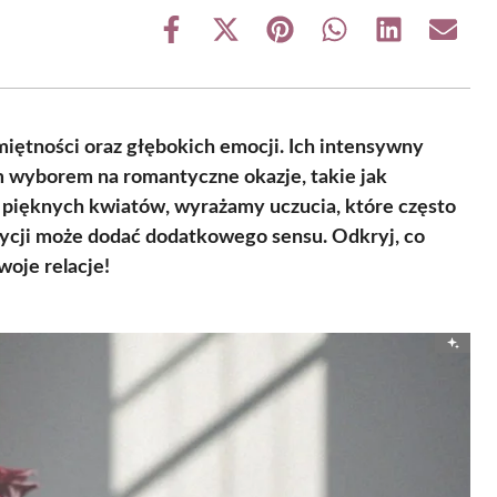
Share
Share
Share
Share
Share
Share
on
on
on
on
on
on
Facebook
X
Pinterest
WhatsApp
LinkedIn
Email
(Twitter)
iętności oraz głębokich emocji. Ich intensywny
ym wyborem na romantyczne okazje, takie jak
 pięknych kwiatów, wyrażamy uczucia, które często
ozycji może dodać dodatkowego sensu. Odkryj, co
woje relacje!