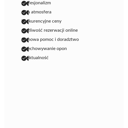
profesjonalizm
miła atmosfera
konkurencyjne ceny
możliwość rezerwacji online
fachowa pomoc i doradztwo
przechowywanie opon
punktualność