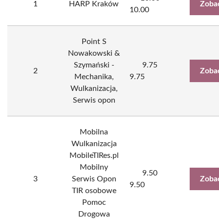
1
HARP Kraków
Zoba
10.00
Point S
Nowakowski &
Szymański -
9.75
2
Zoba
Mechanika,
9.75
Wulkanizacja,
Serwis opon
Mobilna
Wulkanizacja
MobileTIRes.pl
Mobilny
9.50
3
Serwis Opon
Zoba
9.50
TIR osobowe
Pomoc
Drogowa