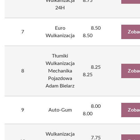
Wulkanizacja
8.75
24H
Euro
8.50
7
Zoba
Wulkanizacja
8.50
Tłumiki
Wulkanizacja
8.25
8
Mechanika
Zoba
8.25
Pojazdowa
Adam Bielarz
8.00
9
Auto-Gum
Zoba
8.00
Wulkanizacja
7.75