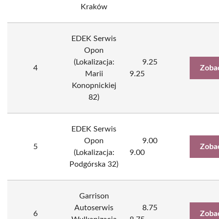
Kraków
EDEK Serwis
Opon
(Lokalizacja:
9.25
4
Zoba
Marii
9.25
Konopnickiej
82)
EDEK Serwis
Opon
9.00
5
Zoba
(Lokalizacja:
9.00
Podgórska 32)
Garrison
Autoserwis
8.75
6
Zoba