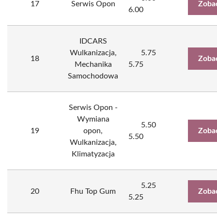
17
Serwis Opon
Zoba
6.00
IDCARS
Wulkanizacja,
5.75
18
Zoba
Mechanika
5.75
Samochodowa
Serwis Opon -
Wymiana
5.50
19
opon,
Zoba
5.50
Wulkanizacja,
Klimatyzacja
5.25
20
Fhu Top Gum
Zoba
5.25