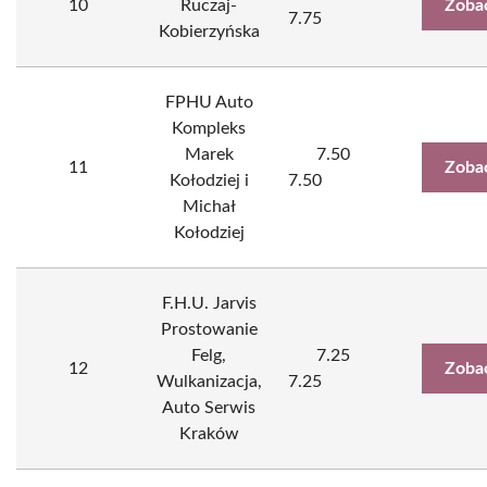
10
Ruczaj-
Zoba
7.75
Kobierzyńska
FPHU Auto
Kompleks
Marek
7.50
11
Zoba
Kołodziej i
7.50
Michał
Kołodziej
F.H.U. Jarvis
Prostowanie
Felg,
7.25
12
Zoba
Wulkanizacja,
7.25
Auto Serwis
Kraków