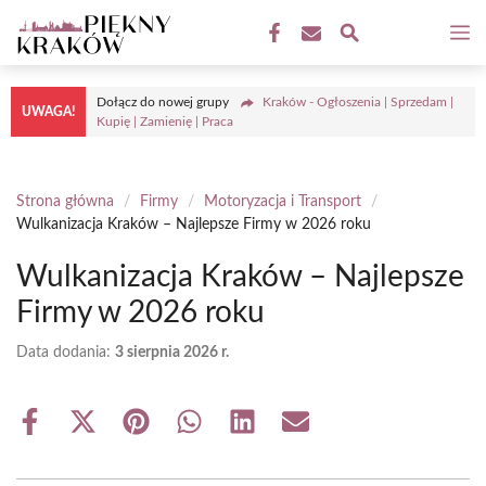
Przejdź
M
do
treści
Dołącz do nowej grupy
Kraków - Ogłoszenia | Sprzedam |
UWAGA!
Kupię | Zamienię | Praca
Strona główna
/
Firmy
/
Motoryzacja i Transport
/
Wulkanizacja Kraków – Najlepsze Firmy w 2026 roku
Wulkanizacja Kraków – Najlepsze
Firmy w 2026 roku
Data dodania:
3 sierpnia 2026 r.
Share
Share
Share
Share
Share
Share
on
on
on
on
on
on
Facebook
X
Pinterest
WhatsApp
LinkedIn
Email
(Twitter)