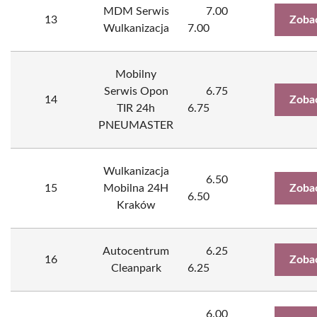
MDM Serwis
7.00
13
Zoba
Wulkanizacja
7.00
Mobilny
Serwis Opon
6.75
14
Zoba
TIR 24h
6.75
PNEUMASTER
Wulkanizacja
6.50
15
Mobilna 24H
Zoba
6.50
Kraków
Autocentrum
6.25
16
Zoba
Cleanpark
6.25
6.00