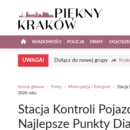
Przejdź
do
treści
WIADOMOŚCI
POLICJA
FIRMY
OGŁOSZE
UWAGA!
Dołącz do nowej grupy
Krak
Strona główna
/
Firmy
/
Motoryzacja i Transport
/
Stacja
2026 roku
Stacja Kontroli Poj
Najlepsze Punkty Di