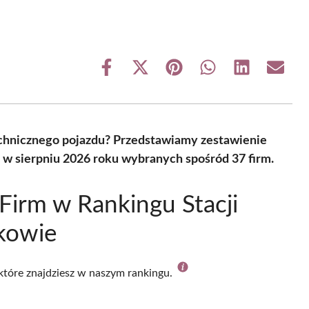
Share
Share
Share
Share
Share
Share
on
on
on
on
on
on
Facebook
X
Pinterest
WhatsApp
LinkedIn
Email
(Twitter)
echnicznego pojazdu? Przedstawiamy zestawienie
e w sierpniu 2026 roku wybranych spośród 37 firm.
Firm w Rankingu Stacji
kowie
 które znajdziesz w naszym rankingu.