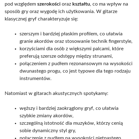
pod względem
szerokości
oraz
kształtu
, co ma wpływ na
sposób gry oraz wygodę ich użytkowania. W gitarze
klasycznej gryf charakteryzuje się:
szerszym i bardziej płaskim profilem, co ułatwia
granie akordów oraz stosowanie technik fingerstyle,
korzyściami dla osób z większymi palcami, które
preferują szersze odstępy między strunami,
połączeniem z pudłem rezonansowym na wysokości
dwunastego progu, co jest typowe dla tego rodzaju
instrumentów.
Natomiast w gitarach akustycznych spotykamy:
węższy i bardziej zaokrąglony gryf, co ułatwia
szybkie zmiany akordów,
szczególną istotność dla muzyków, którzy cenią
sobie dynamiczny styl gry,
połączenie z pudłem na wysokości piętnastego