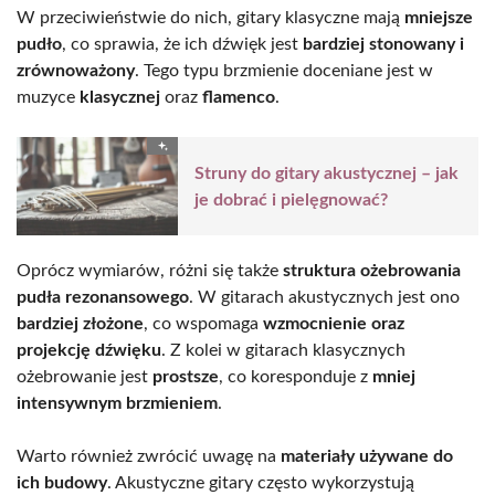
W przeciwieństwie do nich, gitary klasyczne mają
mniejsze
pudło
, co sprawia, że ich dźwięk jest
bardziej stonowany i
zrównoważony
. Tego typu brzmienie doceniane jest w
muzyce
klasycznej
oraz
flamenco
.
Struny do gitary akustycznej – jak
je dobrać i pielęgnować?
Oprócz wymiarów, różni się także
struktura ożebrowania
pudła rezonansowego
. W gitarach akustycznych jest ono
bardziej złożone
, co wspomaga
wzmocnienie oraz
projekcję dźwięku
. Z kolei w gitarach klasycznych
ożebrowanie jest
prostsze
, co koresponduje z
mniej
intensywnym brzmieniem
.
Warto również zwrócić uwagę na
materiały używane do
ich budowy
. Akustyczne gitary często wykorzystują