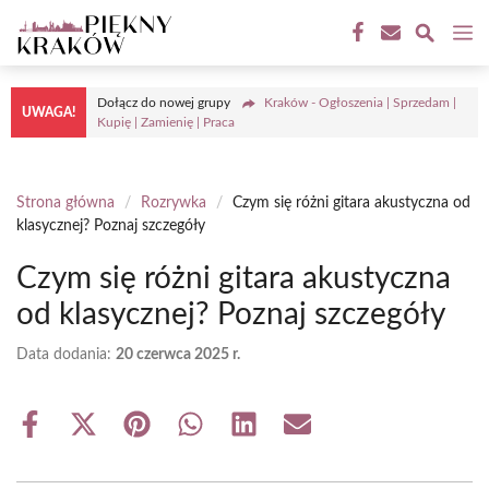
Przejdź
M
do
treści
Dołącz do nowej grupy
Kraków - Ogłoszenia | Sprzedam |
UWAGA!
Kupię | Zamienię | Praca
Strona główna
/
Rozrywka
/
Czym się różni gitara akustyczna od
klasycznej? Poznaj szczegóły
Czym się różni gitara akustyczna
od klasycznej? Poznaj szczegóły
Data dodania:
20 czerwca 2025 r.
Share
Share
Share
Share
Share
Share
on
on
on
on
on
on
Facebook
X
Pinterest
WhatsApp
LinkedIn
Email
(Twitter)