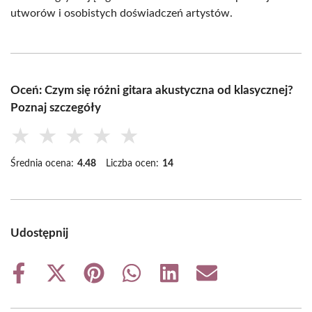
utworów i osobistych doświadczeń artystów.
Oceń: Czym się różni gitara akustyczna od klasycznej?
Poznaj szczegóły
★
★
★
★
★
Średnia ocena:
4.48
Liczba ocen:
14
Udostępnij
Share
Share
Share
Share
Share
Share
on
on
on
on
on
on
Facebook
X
Pinterest
WhatsApp
LinkedIn
Email
(Twitter)