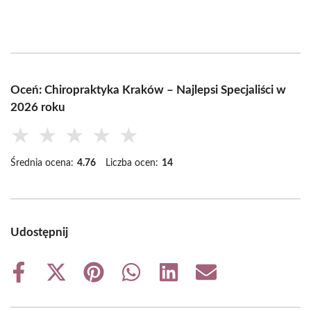
Oceń: Chiropraktyka Kraków – Najlepsi Specjaliści w
2026 roku
★
★
★
★
★
Średnia ocena:
4.76
Liczba ocen:
14
Udostępnij
Share
Share
Share
Share
Share
Share
on
on
on
on
on
on
Facebook
X
Pinterest
WhatsApp
LinkedIn
Email
(Twitter)