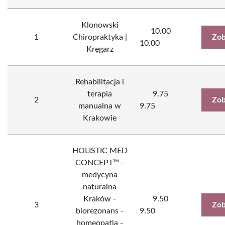
Klonowski
10.00
1
Chiropraktyka |
Zob
10.00
Kręgarz
Rehabilitacja i
terapia
9.75
2
Zob
manualna w
9.75
Krakowie
HOLISTIC MED
CONCEPT™ -
medycyna
naturalna
Kraków -
9.50
3
Zob
biorezonans -
9.50
homeopatia -