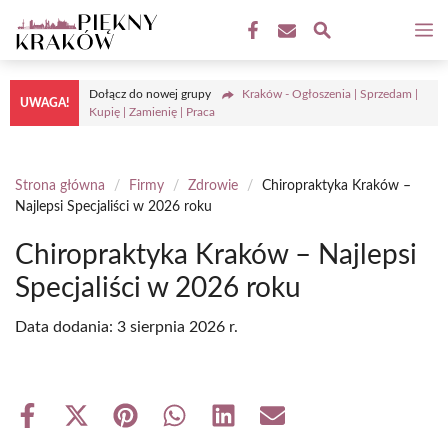
Przejdź
M
do
treści
Dołącz do nowej grupy
Kraków - Ogłoszenia | Sprzedam |
UWAGA!
Kupię | Zamienię | Praca
Strona główna
/
Firmy
/
Zdrowie
/
Chiropraktyka Kraków –
Najlepsi Specjaliści w 2026 roku
Chiropraktyka Kraków – Najlepsi
Specjaliści w 2026 roku
Data dodania:
3 sierpnia 2026 r.
Share
Share
Share
Share
Share
Share
on
on
on
on
on
on