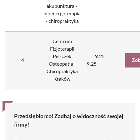
akupunktura -
bioenergoterapia
- chiropraktyka
Centrum
Fizjoterapii
Piszczek
9.25
4
Zob
Osteopatia i
9.25
Chiropraktyka
Kraków
Przedsiębiorco! Zadbaj o widoczność swojej
firmy!