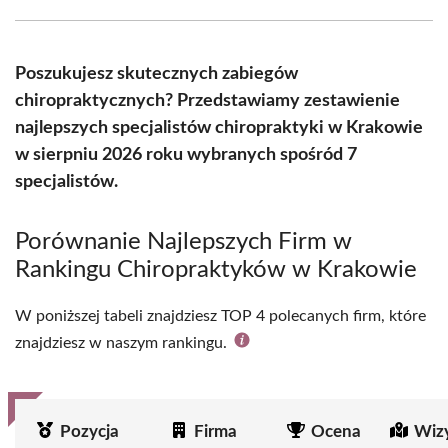
Facebook
X
Pinterest
WhatsApp
LinkedIn
Email
(Twitter)
Poszukujesz skutecznych zabiegów
chiropraktycznych? Przedstawiamy zestawienie
najlepszych specjalistów chiropraktyki w Krakowie
w sierpniu 2026 roku wybranych spośród 7
specjalistów.
Porównanie Najlepszych Firm w
Rankingu Chiropraktyków w Krakowie
W poniższej tabeli znajdziesz TOP 4 polecanych firm, które
znajdziesz w naszym rankingu.
Pozycja
Firma
Ocena
Wiz