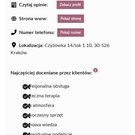
Czytaj opinie:
Zobacz profil
Strona www:
Pokaż stronę
Numer telefonu:
Pokaż numer
Lokalizacja:
Czyżówka 14/lok 1.10, 30-526
Kraków
Najczęściej doceniane przez klientów:
profesjonalna obsługa
skuteczna terapia
miła atmosfera
nowoczesny sprzęt
fachowa wiedza
indywidualne podejście