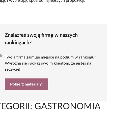
c i wybierając spośród najlepszych propozycji.
Znalazłeś swoją firmę w naszych
rankingach?
 im
Twoja firma zajmuje miejsce na podium w rankingu?
Wyróżnij się i pokaż swoim klientom, że jesteś na
szczycie!
Pobierz materiały!
TEGORII: GASTRONOMIA