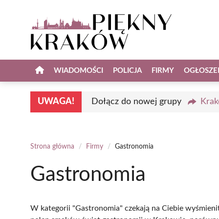
Przejdź
do
treści
WIADOMOŚCI
POLICJA
FIRMY
OGŁOSZE
UWAGA!
Dołącz do nowej grupy
Krak
Strona główna
/
Firmy
/
Gastronomia
Gastronomia
W kategorii "Gastronomia" czekają na Ciebie wyśmienit