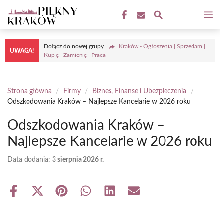
Przejdź
M
do
treści
Dołącz do nowej grupy
Kraków - Ogłoszenia | Sprzedam |
UWAGA!
Kupię | Zamienię | Praca
Strona główna
/
Firmy
/
Biznes, Finanse i Ubezpieczenia
/
Odszkodowania Kraków – Najlepsze Kancelarie w 2026 roku
Odszkodowania Kraków –
Najlepsze Kancelarie w 2026 roku
Data dodania:
3 sierpnia 2026 r.
Share
Share
Share
Share
Share
Share
on
on
on
on
on
on
Facebook
X
Pinterest
WhatsApp
LinkedIn
Email
(Twitter)