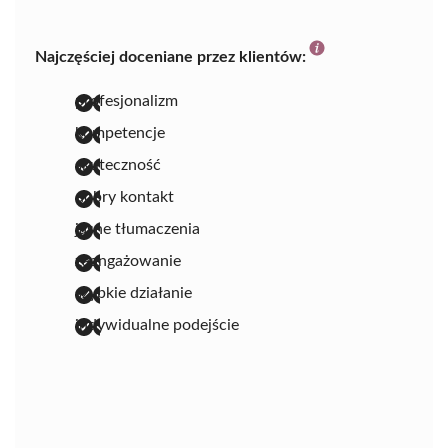
Najczęściej doceniane przez klientów:
profesjonalizm
kompetencje
skuteczność
dobry kontakt
jasne tłumaczenia
zaangażowanie
szybkie działanie
indywidualne podejście