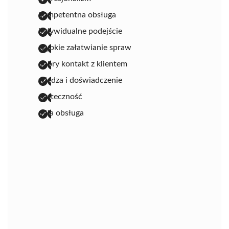
kompetentna obsługa
indywidualne podejście
szybkie załatwianie spraw
dobry kontakt z klientem
wiedza i doświadczenie
skuteczność
miła obsługa