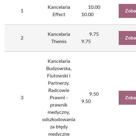
Kancelaria
10.00
1
Zoba
Effect
10.00
Kancelaria
9.75
2
Zoba
Themis
9.75
Kancelaria
Budzowska,
Fiutowski i
Partnerzy.
Radcowie
9.50
3
Prawni -
Zoba
9.50
prawnik
medyczny,
odszkodowania
za błędy
medyczne