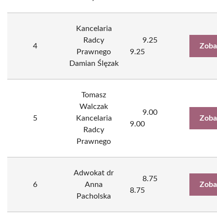
Kancelaria
Radcy
9.25
4
Zoba
Prawnego
9.25
Damian Ślęzak
Tomasz
Walczak
9.00
5
Kancelaria
Zoba
9.00
Radcy
Prawnego
Adwokat dr
8.75
6
Anna
Zoba
8.75
Pacholska