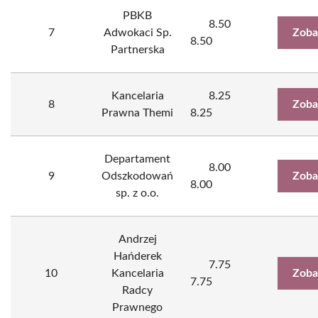
PBKB
8.50
7
Adwokaci Sp.
Zoba
8.50
Partnerska
Kancelaria
8.25
8
Zoba
Prawna Themi
8.25
Departament
8.00
9
Odszkodowań
Zoba
8.00
sp. z o.o.
Andrzej
Hańderek
7.75
10
Kancelaria
Zoba
7.75
Radcy
Prawnego