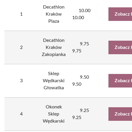
Decathlon
10.00
1
Kraków
Zobacz 
10.00
Plaza
Decathlon
9.75
2
Kraków
Zobacz 
9.75
Zakopianka
Sklep
9.50
3
Wędkarski
Zobacz 
9.50
Głowatka
Okonek
9.25
4
Sklep
Zobacz 
9.25
Wędkarski