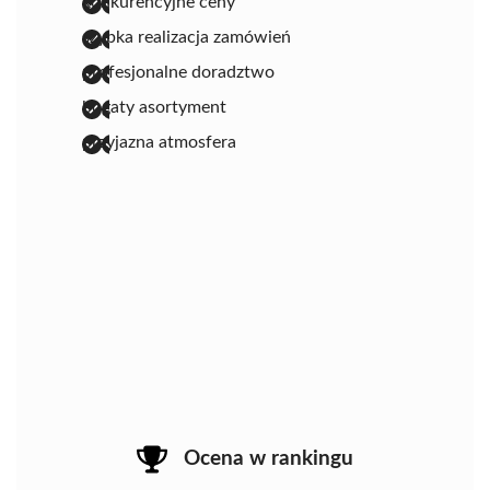
konkurencyjne ceny
szybka realizacja zamówień
profesjonalne doradztwo
bogaty asortyment
przyjazna atmosfera
Ocena w rankingu