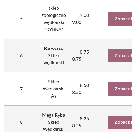
sklep
zoologiczno
9.00
5
Zobacz 
wędkarski
9.00
"RYBKA"
Barwena.
8.75
6
Sklep
Zobacz 
8.75
wędkarski
Sklep
8.50
7
Wędkarski
Zobacz 
8.50
As
Mega Ryba
8.25
8
Sklep
Zobacz 
8.25
Wędkarski