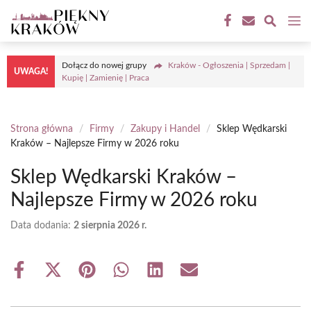
Przejdź
M
do
treści
Dołącz do nowej grupy
Kraków - Ogłoszenia | Sprzedam |
UWAGA!
Kupię | Zamienię | Praca
Strona główna
/
Firmy
/
Zakupy i Handel
/
Sklep Wędkarski
Kraków – Najlepsze Firmy w 2026 roku
Sklep Wędkarski Kraków –
Najlepsze Firmy w 2026 roku
Data dodania:
2 sierpnia 2026 r.
Share
Share
Share
Share
Share
Share
on
on
on
on
on
on
Facebook
X
Pinterest
WhatsApp
LinkedIn
Email
(Twitter)