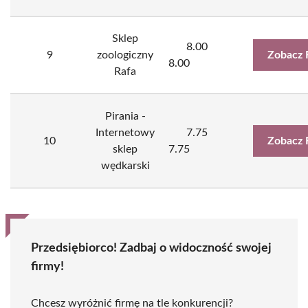
Sklep
8.00
9
zoologiczny
Zobacz 
8.00
Rafa
Pirania -
Internetowy
7.75
10
Zobacz 
sklep
7.75
wędkarski
Przedsiębiorco! Zadbaj o widoczność swojej
firmy!
Chcesz wyróżnić firmę na tle konkurencji?