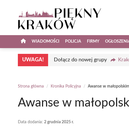
Przejdź
do
treści
WIADOMOŚCI
POLICJA
FIRMY
OGŁOSZENI
UWAGA!
Dołącz do nowej grupy
Krak
Strona główna
/
Kronika Policyjna
/
Awanse w małopolskim g
Awanse w małopolskim
Data dodania:
2 grudnia 2025 r.