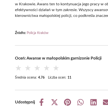
w Krakowie. Awans ten to kontynuacja jego pracy w ob
efektywności działań w tym zakresie. Wszyscy awansow
kierownictwa małopolskiej policji, co podkreśla znaczen
Źródło:
Policja Kraków
Oceń: Awanse w małopolskim garnizonie Policji
★
★
★
★
★
Średnia ocena:
4.76
Liczba ocen:
11
Udostępnij
Share
Share
Share
Share
Share
on
on
on
on
on