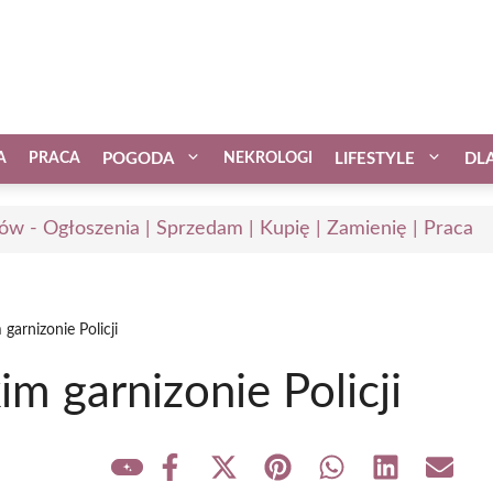
A
PRACA
POGODA
NEKROLOGI
LIFESTYLE
DL
ów - Ogłoszenia | Sprzedam | Kupię | Zamienię | Praca
arnizonie Policji
 garnizonie Policji
Share
Share
Share
Share
Share
Share
on
on
on
on
on
on