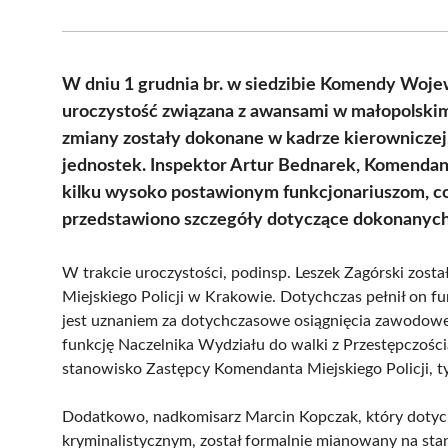
W dniu 1 grudnia br. w siedzibie Komendy Wojew
uroczystość związana z awansami w małopolskim 
zmiany zostały dokonane w kadrze kierowniczej,
jednostek. Inspektor Artur Bednarek, Komendan
kilku wysoko postawionym funkcjonariuszom, co
przedstawiono szczegóły dotyczące dokonanyc
W trakcie uroczystości, podinsp. Leszek Zagórski zo
Miejskiego Policji w Krakowie. Dotychczas pełnił on 
jest uznaniem za dotychczasowe osiągnięcia zawodowe.
funkcję Naczelnika Wydziału do walki z Przestępczoś
stanowisko Zastępcy Komendanta Miejskiego Policji, 
Dodatkowo, nadkomisarz Marcin Kopczak, który dotyc
kryminalistycznym, został formalnie mianowany na st