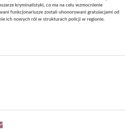
szarze kryminalistyki, co ma na celu wzmocnienie
ani funkcjonariusze zostali uhonorowani gratulacjami od
ie ich nowych ról w strukturach policji w regionie.
Share
on