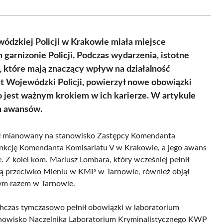
Facebook
X
Pinterest
WhatsApp
LinkedIn
Email
(Twitter)
ódzkiej Policji w Krakowie miała miejsce
garnizonie Policji. Podczas wydarzenia, istotne
 które mają znaczący wpływ na działalność
t Wojewódzki Policji, powierzył nowe obowiązki
 jest ważnym krokiem w ich karierze. W artykule
h awansów.
stał mianowany na stanowisko Zastępcy Komendanta
funkcję Komendanta Komisariatu V w Krakowie, a jego awans
 Z kolei kom. Mariusz Lombara, który wcześniej pełnił
cią przeciwko Mieniu w KMP w Tarnowie, również objął
tym razem w Tarnowie.
hczas tymczasowo pełnił obowiązki w laboratorium
anowisko Naczelnika Laboratorium Kryminalistycznego KWP