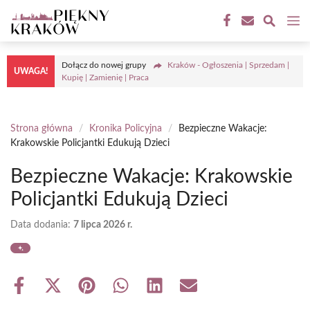
Przejdź
M
do
treści
Dołącz do nowej grupy
Kraków - Ogłoszenia | Sprzedam |
UWAGA!
Kupię | Zamienię | Praca
Strona główna
/
Kronika Policyjna
/
Bezpieczne Wakacje:
Krakowskie Policjantki Edukują Dzieci
Bezpieczne Wakacje: Krakowskie
Policjantki Edukują Dzieci
Data dodania:
7 lipca 2026 r.
Share
Share
Share
Share
Share
Share
on
on
on
on
on
on