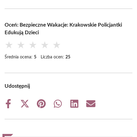
Oceń: Bezpieczne Wakacje: Krakowskie Policjantki
Edukują Dzieci
★
★
★
★
★
Średnia ocena:
5
Liczba ocen:
25
Udostępnij
Share
Share
Share
Share
Share
Share
on
on
on
on
on
on
Facebook
X
Pinterest
WhatsApp
LinkedIn
Email
(Twitter)