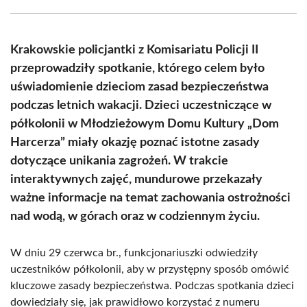
Facebook
X
Pinterest
WhatsApp
LinkedIn
Email
(Twitter)
Krakowskie policjantki z Komisariatu Policji II
przeprowadziły spotkanie, którego celem było
uświadomienie dzieciom zasad bezpieczeństwa
podczas letnich wakacji. Dzieci uczestniczące w
półkolonii w Młodzieżowym Domu Kultury „Dom
Harcerza” miały okazję poznać istotne zasady
dotyczące unikania zagrożeń. W trakcie
interaktywnych zajęć, mundurowe przekazały
ważne informacje na temat zachowania ostrożności
nad wodą, w górach oraz w codziennym życiu.
W dniu 29 czerwca br., funkcjonariuszki odwiedziły
uczestników półkolonii, aby w przystępny sposób omówić
kluczowe zasady bezpieczeństwa. Podczas spotkania dzieci
dowiedziały się, jak prawidłowo korzystać z numeru