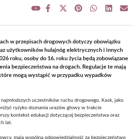
Share
Share
Share
Share
Share
Share
on
on
on
on
on
on
Facebook
X
Pinterest
WhatsApp
LinkedIn
Email
(Twitter)
ach w przepisach drogowych dotyczy obowiązku
az użytkowników hulajnóg elektrycznych i innych
026 roku, osoby do 16. roku życia będą zobowiązane
nia bezpieczeństwa na drogach. Regulacje te mają
 które mogą wystąpić w przypadku wypadków
 najmłodszych uczestników ruchu drogowego. Kask, jako
bniżyć ryzyko doznania urazów głowy w trakcie
zerszy kontekst edukacji dotyczącej bezpieczeństwa oraz
h lat.
kierowcy, mają wspólną odpowiedzialność za bezpieczeństwo