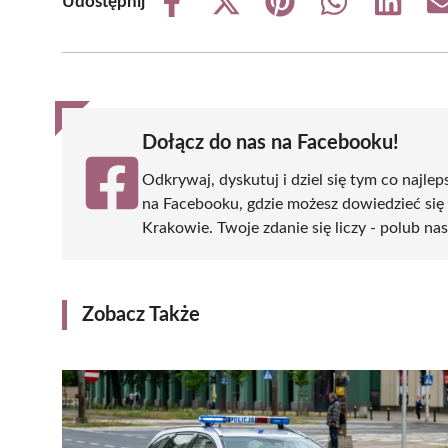
Udostępnij
Share
Share
Share
Share
Share
on
on
on
on
on
Facebook
X
Pinterest
WhatsApp
LinkedIn
(Twitter)
Dołącz do nas na Facebooku!
Odkrywaj, dyskutuj i dziel się tym co najlep
na Facebooku, gdzie możesz dowiedzieć się
Krakowie. Twoje zdanie się liczy - polub nas
Zobacz Także