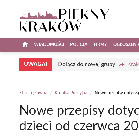
Przejdź
do
treści
WIADOMOŚCI
POLICJA
FIRMY
OGŁOSZENI
UWAGA!
Dołącz do nowej grupy
Krak
Strona główna
/
Kronika Policyjna
/
Nowe przepisy dotycząc
Nowe przepisy dotyc
dzieci od czerwca 2