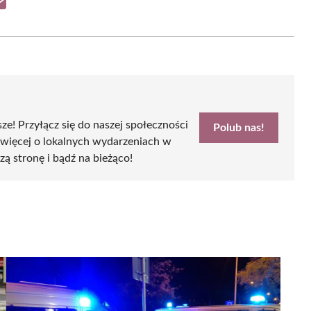
Share
on
Email
sze! Przyłącz się do naszej społeczności
Polub nas!
 więcej o lokalnych wydarzeniach w
zą stronę i bądź na bieżąco!