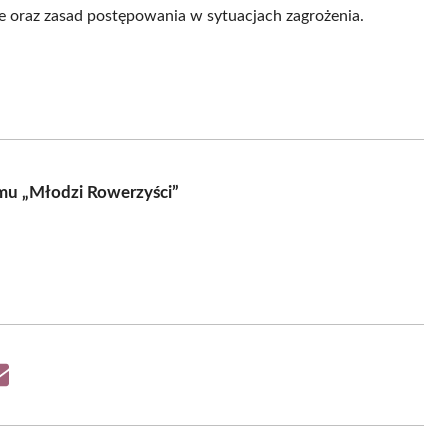
e oraz zasad postępowania w sytuacjach zagrożenia.
amu „Młodzi Rowerzyści”
Share
on
Email