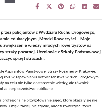
Share
Share
Share
Share
Share
Share
on
on
on
on
on
on
Facebook
X
Pinterest
WhatsApp
LinkedIn
Email
(Twitter)
 przez policjantów z Wydziału Ruchu Drogowego,
gramie edukacyjnym „Młodzi Rowerzyści – Moje
elu zwiększenie wiedzy młodych rowerzystów na
cy straży pożarnej. Uczniowie z Szkoły Podstawowej
baczyć sprzęt strażacki.
kole Aspirantów Państwowej Straży Pożarnej w Krakowie.
, jej rolą w zapewnieniu bezpieczeństwa w ruchu drogowym
ły na celu nie tylko dostarczenie wiedzy, ale również
i za bezpieczeństwo publiczne.
 profesjonalne przygotowanie zajęć, które okazały się nie
ów. Dzięki takiej inicjatywie, młodzi rowerzyści zyskali