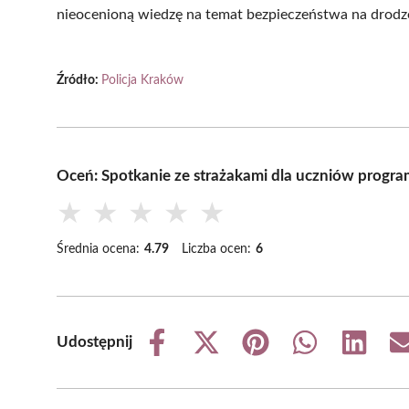
nieocenioną wiedzę na temat bezpieczeństwa na drodz
Źródło:
Policja Kraków
Oceń: Spotkanie ze strażakami dla uczniów progr
★
★
★
★
★
Średnia ocena:
4.79
Liczba ocen:
6
Udostępnij
Share
Share
Share
Share
Share
on
on
on
on
on
Facebook
X
Pinterest
WhatsApp
LinkedIn
(Twitter)