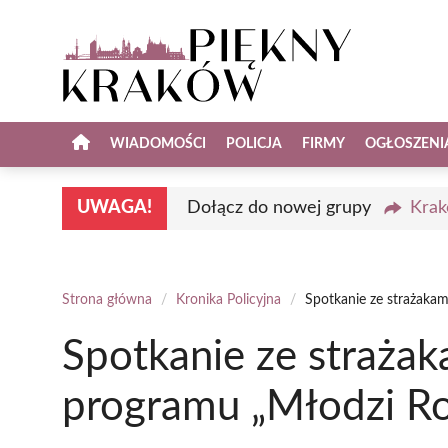
Przejdź
do
treści
WIADOMOŚCI
POLICJA
FIRMY
OGŁOSZENI
UWAGA!
Dołącz do nowej grupy
Krak
Strona główna
/
Kronika Policyjna
/
Spotkanie ze strażaka
Spotkanie ze strażak
programu „Młodzi Ro