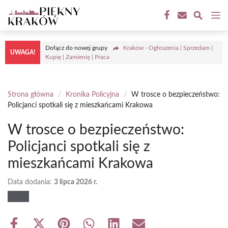
Przejdź
M
do
treści
Dołącz do nowej grupy
Kraków - Ogłoszenia | Sprzedam |
UWAGA!
Kupię | Zamienię | Praca
Strona główna
/
Kronika Policyjna
/
W trosce o bezpieczeństwo:
Policjanci spotkali się z mieszkańcami Krakowa
W trosce o bezpieczeństwo:
Policjanci spotkali się z
mieszkańcami Krakowa
Data dodania:
3 lipca 2026 r.
Share
Share
Share
Share
Share
Share