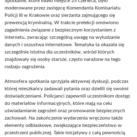
Spotkanie, które miało miejsce 25 czerwca, było
moderowane przez zastępcę Komendanta Komisariatu
Policji III w Krakowie oraz sierżanta zajmującego się
prewencją kryminalną. W trakcie prelekcji omówiono
zagadnienia związane z bezpiecznym korzystaniem z
internetu, zwracając szczególną uwagę na wyłudzanie
danych i oszustwa internetowe. Tematyka ta okazała się
szczególnie istotna dla uczestników, wśród których
znajdowały się osoby starsze, często narażone na tego
rodzaju zagrożenia.
Atmosfera spotkania sprzyjała aktywnej dyskusji, podczas
której mieszkańcy zadawali pytania oraz dzielili się swoimi
doświadczeniami. Policjanci zapewnili uczestnikom dostęp
do materiałów informacyjnych, które mają na celu
uświadamianie zagrożeń oraz promowanie bezpiecznych
zachowań. Na zakończenie wydarzenia wręczono także
elementy odblaskowe, zwiększające bezpieczeństwo w
przestrzeni publicznej. Takie inicjatywy z całą pewnością