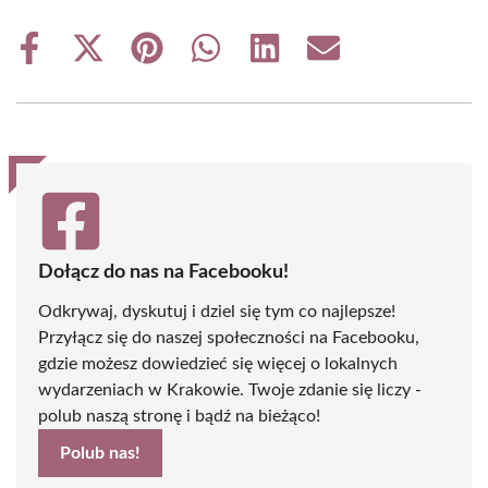
Share
Share
Share
Share
Share
Share
on
on
on
on
on
on
Facebook
X
Pinterest
WhatsApp
LinkedIn
Email
(Twitter)
Dołącz do nas na Facebooku!
Odkrywaj, dyskutuj i dziel się tym co najlepsze!
Przyłącz się do naszej społeczności na Facebooku,
gdzie możesz dowiedzieć się więcej o lokalnych
wydarzeniach w Krakowie. Twoje zdanie się liczy -
polub naszą stronę i bądź na bieżąco!
Polub nas!