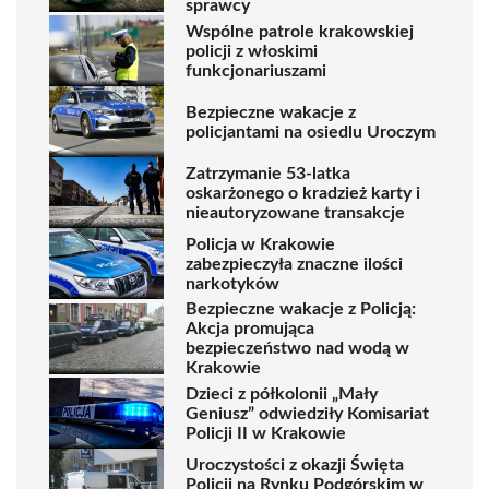
sprawcy
Wspólne patrole krakowskiej
policji z włoskimi
funkcjonariuszami
Bezpieczne wakacje z
policjantami na osiedlu Uroczym
Zatrzymanie 53-latka
oskarżonego o kradzież karty i
nieautoryzowane transakcje
Policja w Krakowie
zabezpieczyła znaczne ilości
narkotyków
Bezpieczne wakacje z Policją:
Akcja promująca
bezpieczeństwo nad wodą w
Krakowie
Dzieci z półkolonii „Mały
Geniusz” odwiedziły Komisariat
Policji II w Krakowie
Uroczystości z okazji Święta
Policji na Rynku Podgórskim w