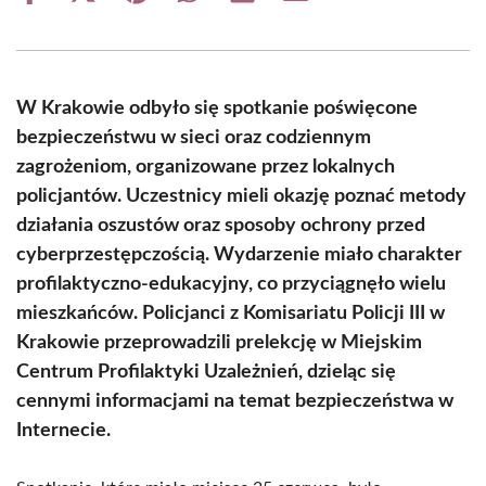
on
on
on
on
on
on
Facebook
X
Pinterest
WhatsApp
LinkedIn
Email
(Twitter)
W Krakowie odbyło się spotkanie poświęcone
bezpieczeństwu w sieci oraz codziennym
zagrożeniom, organizowane przez lokalnych
policjantów. Uczestnicy mieli okazję poznać metody
działania oszustów oraz sposoby ochrony przed
cyberprzestępczością. Wydarzenie miało charakter
profilaktyczno-edukacyjny, co przyciągnęło wielu
mieszkańców. Policjanci z Komisariatu Policji III w
Krakowie przeprowadzili prelekcję w Miejskim
Centrum Profilaktyki Uzależnień, dzieląc się
cennymi informacjami na temat bezpieczeństwa w
Internecie.