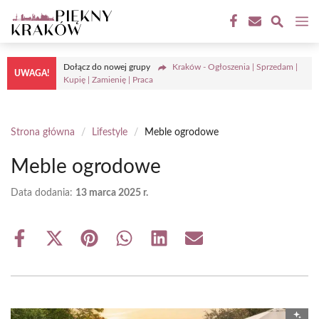
Przejdź
M
do
treści
Dołącz do nowej grupy
Kraków - Ogłoszenia | Sprzedam |
UWAGA!
Kupię | Zamienię | Praca
Strona główna
/
Lifestyle
/
Meble ogrodowe
Meble ogrodowe
Data dodania:
13 marca 2025 r.
Share
Share
Share
Share
Share
Share
on
on
on
on
on
on
Facebook
X
Pinterest
WhatsApp
LinkedIn
Email
(Twitter)