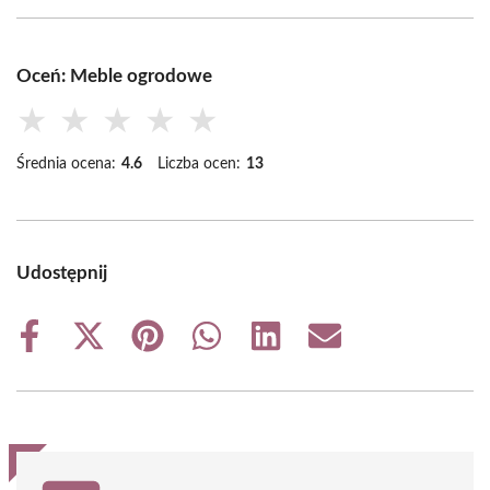
Oceń: Meble ogrodowe
★
★
★
★
★
Średnia ocena:
4.6
Liczba ocen:
13
Udostępnij
Share
Share
Share
Share
Share
Share
on
on
on
on
on
on
Facebook
X
Pinterest
WhatsApp
LinkedIn
Email
(Twitter)