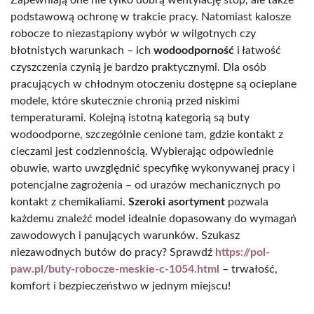
podstawową ochronę w trakcie pracy. Natomiast kalosze
robocze to niezastąpiony wybór w wilgotnych czy
błotnistych warunkach – ich
wodoodporność
i łatwość
czyszczenia czynią je bardzo praktycznymi. Dla osób
pracujących w chłodnym otoczeniu dostępne są ocieplane
modele, które skutecznie chronią przed niskimi
temperaturami. Kolejną istotną kategorią są buty
wodoodporne, szczególnie cenione tam, gdzie kontakt z
cieczami jest codziennością. Wybierając odpowiednie
obuwie, warto uwzględnić specyfikę wykonywanej pracy i
potencjalne zagrożenia – od urazów mechanicznych po
kontakt z chemikaliami.
Szeroki asortyment
pozwala
każdemu znaleźć model idealnie dopasowany do wymagań
zawodowych i panujących warunków. Szukasz
niezawodnych butów do pracy? Sprawdź
https://pol-
paw.pl/buty-robocze-meskie-c-1054.html
– trwałość,
komfort i bezpieczeństwo w jednym miejscu!