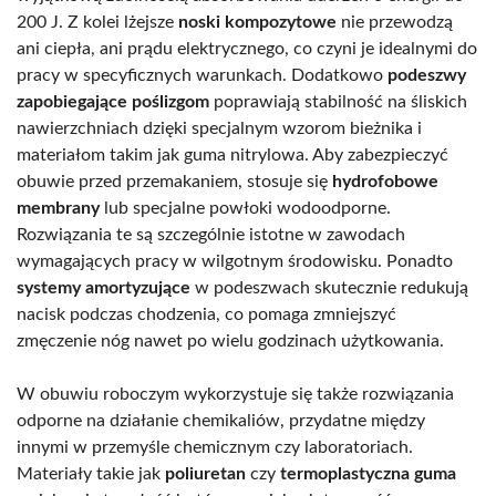
200 J. Z kolei lżejsze
noski kompozytowe
nie przewodzą
ani ciepła, ani prądu elektrycznego, co czyni je idealnymi do
pracy w specyficznych warunkach. Dodatkowo
podeszwy
zapobiegające poślizgom
poprawiają stabilność na śliskich
nawierzchniach dzięki specjalnym wzorom bieżnika i
materiałom takim jak guma nitrylowa. Aby zabezpieczyć
obuwie przed przemakaniem, stosuje się
hydrofobowe
membrany
lub specjalne powłoki wodoodporne.
Rozwiązania te są szczególnie istotne w zawodach
wymagających pracy w wilgotnym środowisku. Ponadto
systemy amortyzujące
w podeszwach skutecznie redukują
nacisk podczas chodzenia, co pomaga zmniejszyć
zmęczenie nóg nawet po wielu godzinach użytkowania.
W obuwiu roboczym wykorzystuje się także rozwiązania
odporne na działanie chemikaliów, przydatne między
innymi w przemyśle chemicznym czy laboratoriach.
Materiały takie jak
poliuretan
czy
termoplastyczna guma