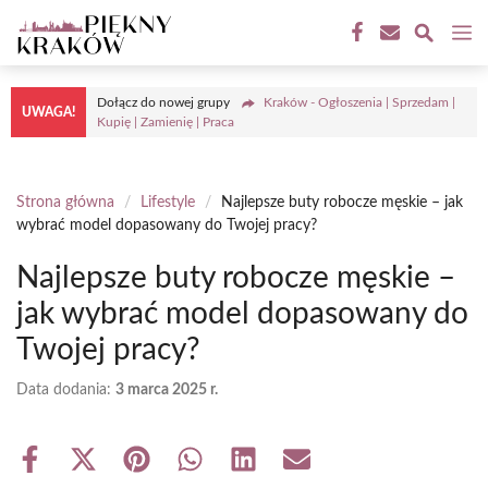
Przejdź
M
do
treści
Dołącz do nowej grupy
Kraków - Ogłoszenia | Sprzedam |
UWAGA!
Kupię | Zamienię | Praca
Strona główna
/
Lifestyle
/
Najlepsze buty robocze męskie – jak
wybrać model dopasowany do Twojej pracy?
Najlepsze buty robocze męskie –
jak wybrać model dopasowany do
Twojej pracy?
Data dodania:
3 marca 2025 r.
Share
Share
Share
Share
Share
Share
on
on
on
on
on
on