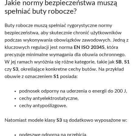
Jakie normy bezpieczeństwa muszą
spełniać buty robocze?
Buty robocze muszą spełniać rygorystyczne normy
bezpieczeństwa, aby skutecznie chronić użytkowników
podczas wykonywania obowiązków zawodowych. Jedną z
kluczowych regulacji jest norma
EN ISO 20345
, która
precyzuje minimalne wymagania dla obuwia ochronnego.
W jej ramach wyróżnia się różne kategorie, takie jak
SB
,
S1
czy
S3
, określające konkretne cechy butów. Na przykład
obuwie z oznaczeniem
S1
posiada:
podnosek odporny na uderzenia o energii do 200 J,
cechy antyelektrostatyczne,
cechy antypoślizgowe.
Natomiast modele klasy
S3
są dodatkowo wyposażone w:
podeszwę odporną na przebicia,