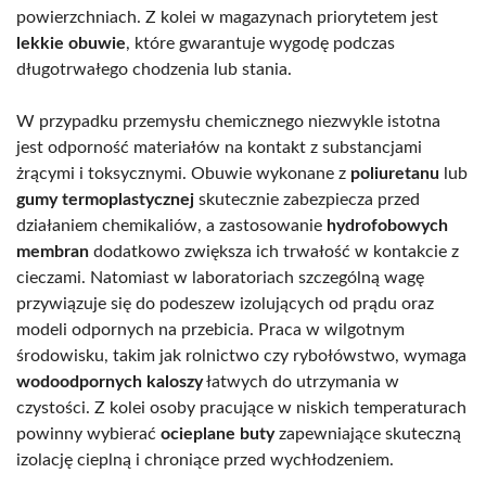
powierzchniach. Z kolei w magazynach priorytetem jest
lekkie obuwie
, które gwarantuje wygodę podczas
długotrwałego chodzenia lub stania.
W przypadku przemysłu chemicznego niezwykle istotna
jest odporność materiałów na kontakt z substancjami
żrącymi i toksycznymi. Obuwie wykonane z
poliuretanu
lub
gumy termoplastycznej
skutecznie zabezpiecza przed
działaniem chemikaliów, a zastosowanie
hydrofobowych
membran
dodatkowo zwiększa ich trwałość w kontakcie z
cieczami. Natomiast w laboratoriach szczególną wagę
przywiązuje się do podeszew izolujących od prądu oraz
modeli odpornych na przebicia. Praca w wilgotnym
środowisku, takim jak rolnictwo czy rybołówstwo, wymaga
wodoodpornych kaloszy
łatwych do utrzymania w
czystości. Z kolei osoby pracujące w niskich temperaturach
powinny wybierać
ocieplane buty
zapewniające skuteczną
izolację cieplną i chroniące przed wychłodzeniem.