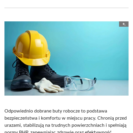
Facebook
X
Pinterest
WhatsApp
LinkedIn
Email
(Twitter)
Odpowiednio dobrane buty robocze to podstawa
bezpieczeństwa i komfortu w miejscu pracy. Chronią przed
urazami, stabilizują na trudnych powierzchniach i spełniają
normy BHP, zapewniając zdrowie oraz efektywność