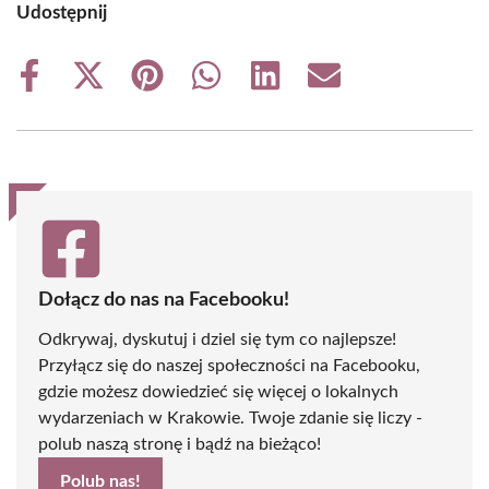
Udostępnij
Share
Share
Share
Share
Share
Share
on
on
on
on
on
on
Facebook
X
Pinterest
WhatsApp
LinkedIn
Email
(Twitter)
Dołącz do nas na Facebooku!
Odkrywaj, dyskutuj i dziel się tym co najlepsze!
Przyłącz się do naszej społeczności na Facebooku,
gdzie możesz dowiedzieć się więcej o lokalnych
wydarzeniach w Krakowie. Twoje zdanie się liczy -
polub naszą stronę i bądź na bieżąco!
Polub nas!