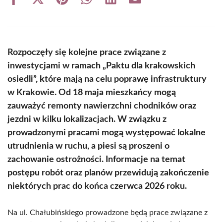
Share
Share
Share
Share
Share
Share
on
on
on
on
on
on
Facebook
X
Pinterest
WhatsApp
LinkedIn
Email
(Twitter)
Rozpoczęły się kolejne prace związane z
inwestycjami w ramach „Paktu dla krakowskich
osiedli”, które mają na celu poprawę infrastruktury
w Krakowie. Od 18 maja mieszkańcy mogą
zauważyć remonty nawierzchni chodników oraz
jezdni w kilku lokalizacjach. W związku z
prowadzonymi pracami mogą występować lokalne
utrudnienia w ruchu, a piesi są proszeni o
zachowanie ostrożności. Informacje na temat
postępu robót oraz planów przewidują zakończenie
niektórych prac do końca czerwca 2026 roku.
Na ul. Chałubińskiego prowadzone będą prace związane z