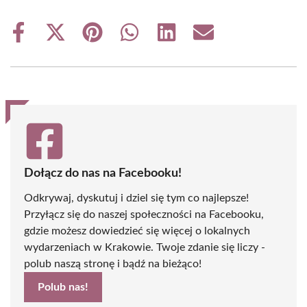
Share
Share
Share
Share
Share
Share
on
on
on
on
on
on
Facebook
X
Pinterest
WhatsApp
LinkedIn
Email
(Twitter)
Dołącz do nas na Facebooku!
Odkrywaj, dyskutuj i dziel się tym co najlepsze!
Przyłącz się do naszej społeczności na Facebooku,
gdzie możesz dowiedzieć się więcej o lokalnych
wydarzeniach w Krakowie. Twoje zdanie się liczy -
polub naszą stronę i bądź na bieżąco!
Polub nas!