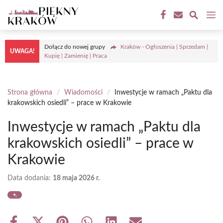
Przejdź
M
do
treści
Dołącz do nowej grupy
Kraków - Ogłoszenia | Sprzedam |
UWAGA!
Kupię | Zamienię | Praca
Strona główna
/
Wiadomości
/
Inwestycje w ramach „Paktu dla
krakowskich osiedli” – prace w Krakowie
Inwestycje w ramach „Paktu dla
krakowskich osiedli” – prace w
Krakowie
Data dodania:
18 maja 2026 r.