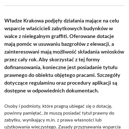
Facebook
X
Pinterest
WhatsApp
LinkedIn
Email
(Twitter)
Władze Krakowa podjęły działania mające na celu
wsparcie właścicieli zabytkowych budynków w
walce z nielegalnym graffiti. Oferowane dotacje
mają pomóc w usuwaniu bazgrołów z elewacji, a
zainteresowani mają możliwość składania wniosków
przez cały rok. Aby skorzystać z tej formy
dofinansowania, konieczne jest posiadanie tytułu
prawnego do obiektu objętego pracami. Szczegóły
dotyczące regulaminu oraz procedury aplikacji są
dostępne w odpowiednich dokumentach.
Osoby i podmioty, które pragną ubiegać się o dotację,
powinny pamiętać, że muszą posiadać tytuł prawny do
zabytku, wynikający m.in. z prawa własności lub
użytkowania wieczystego. Zasady przyznawania wsparcia