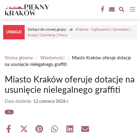
Przejdź
M
do
treści
Dołącz do nowej grupy
Kraków - Ogłoszenia | Sprzedam |
UWAGA!
Kupię | Zamienię | Praca
Strona główna
/
Wiadomości
/
Miasto Kraków oferuje dotacje
na usunięcie nielegalnego graffiti
Miasto Kraków oferuje dotacje na
usunięcie nielegalnego graffiti
Data dodania:
12 czerwca 2026 r.
Share
Share
Share
Share
Share
Share
on
on
on
on
on
on