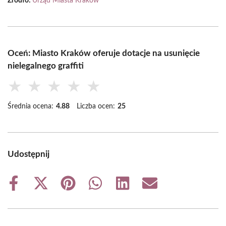
Źródło:
Urząd Miasta Kraków
Oceń: Miasto Kraków oferuje dotacje na usunięcie
nielegalnego graffiti
★
★
★
★
★
Średnia ocena:
4.88
Liczba ocen:
25
Udostępnij
Share
Share
Share
Share
Share
Share
on
on
on
on
on
on
Facebook
X
Pinterest
WhatsApp
LinkedIn
Email
(Twitter)