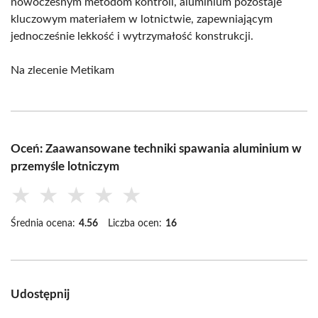
nowoczesnym metodom kontroli, aluminium pozostaje
kluczowym materiałem w lotnictwie, zapewniającym
jednocześnie lekkość i wytrzymałość konstrukcji.
Na zlecenie Metikam
Oceń: Zaawansowane techniki spawania aluminium w
przemyśle lotniczym
★
★
★
★
★
Średnia ocena:
4.56
Liczba ocen:
16
Udostępnij