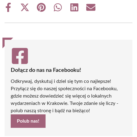
Share
Share
Share
Share
Share
Share
on
on
on
on
on
on
Facebook
X
Pinterest
WhatsApp
LinkedIn
Email
(Twitter)
Dołącz do nas na Facebooku!
Odkrywaj, dyskutuj i dziel się tym co najlepsze!
Przyłącz się do naszej społeczności na Facebooku,
gdzie możesz dowiedzieć się więcej o lokalnych
wydarzeniach w Krakowie. Twoje zdanie się liczy -
polub naszą stronę i bądź na bieżąco!
Polub nas!