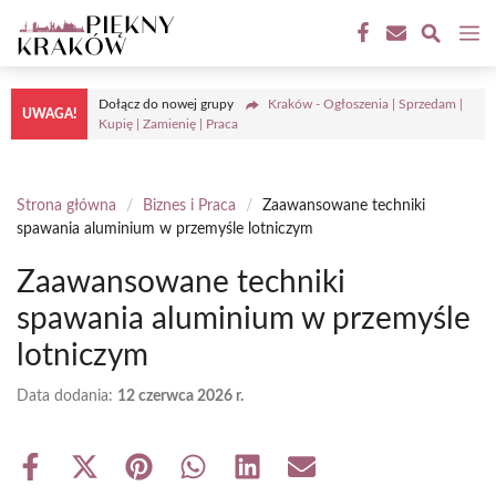
Przejdź
M
do
treści
Dołącz do nowej grupy
Kraków - Ogłoszenia | Sprzedam |
UWAGA!
Kupię | Zamienię | Praca
Strona główna
/
Biznes i Praca
/
Zaawansowane techniki
spawania aluminium w przemyśle lotniczym
Zaawansowane techniki
spawania aluminium w przemyśle
lotniczym
Data dodania:
12 czerwca 2026 r.
Share
Share
Share
Share
Share
Share
on
on
on
on
on
on