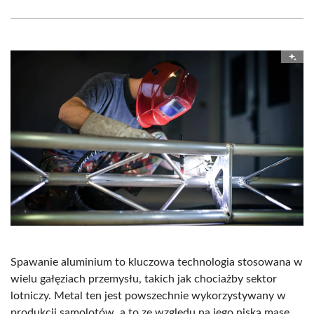
Facebook
X
Pinterest
WhatsApp
LinkedIn
Email
(Twitter)
Spawanie aluminium to kluczowa technologia stosowana w
wielu gałęziach przemysłu, takich jak chociażby sektor
lotniczy. Metal ten jest powszechnie wykorzystywany w
produkcji samolotów, a to ze względu na jego niską masę,