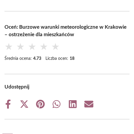
Oceń: Burzowe warunki meteorologiczne w Krakowie
– ostrzeżenie dla mieszkańców
★
★
★
★
★
Średnia ocena:
4.73
Liczba ocen:
18
Udostępnij
Share
Share
Share
Share
Share
Share
on
on
on
on
on
on
Facebook
X
Pinterest
WhatsApp
LinkedIn
Email
(Twitter)