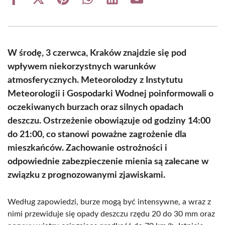
Share
Share
Share
Share
Share
Share
on
on
on
on
on
on
Facebook
X
Pinterest
WhatsApp
LinkedIn
Email
(Twitter)
W środę, 3 czerwca, Kraków znajdzie się pod
wpływem niekorzystnych warunków
atmosferycznych. Meteorolodzy z Instytutu
Meteorologii i Gospodarki Wodnej poinformowali o
oczekiwanych burzach oraz silnych opadach
deszczu. Ostrzeżenie obowiązuje od godziny 14:00
do 21:00, co stanowi poważne zagrożenie dla
mieszkańców. Zachowanie ostrożności i
odpowiednie zabezpieczenie mienia są zalecane w
związku z prognozowanymi zjawiskami.
Według zapowiedzi, burze mogą być intensywne, a wraz z
nimi przewiduje się opady deszczu rzędu 20 do 30 mm oraz