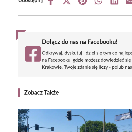
Udostępnij
Share
Share
Share
Share
Share
on
on
on
on
on
Facebook
X
Pinterest
WhatsApp
LinkedIn
(Twitter)
Dołącz do nas na Facebooku!
Odkrywaj, dyskutuj i dziel się tym co najlep
na Facebooku, gdzie możesz dowiedzieć się
Krakowie. Twoje zdanie się liczy - polub nas
Zobacz Także