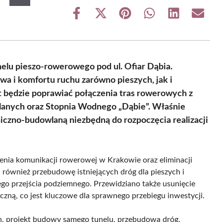
Share
Share
Share
Share
Share
Share
on
on
on
on
on
on
Facebook
X
Pinterest
WhatsApp
LinkedIn
Email
(Twitter)
lu pieszo-rowerowego pod ul. Ofiar Dąbia.
wa i komfortu ruchu zarówno pieszych, jak i
 będzie poprawiać połączenia tras rowerowych z
ślanych oraz Stopnia Wodnego „Dąbie”. Właśnie
iczno-budowlaną niezbędną do rozpoczęcia realizacji
enia komunikacji rowerowej w Krakowie oraz eliminacji
i również przebudowę istniejących dróg dla pieszych i
go przejścia podziemnego. Przewidziano także usunięcie
iczną, co jest kluczowe dla sprawnego przebiegu inwestycji.
. projekt budowy samego tunelu, przebudowa dróg,