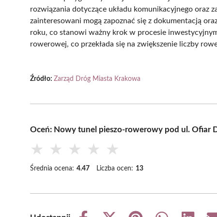
rozwiązania dotyczące układu komunikacyjnego oraz z
zainteresowani mogą zapoznać się z dokumentacją ora
roku, co stanowi ważny krok w procesie inwestycyjnym
rowerowej, co przekłada się na zwiększenie liczby row
Źródło:
Zarząd Dróg Miasta Krakowa
Oceń: Nowy tunel pieszo-rowerowy pod ul. Ofiar 
★
★
★
★
★
Średnia ocena:
4.47
Liczba ocen:
13