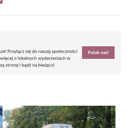
Share
on
Email
sze! Przyłącz się do naszej społeczności
Polub nas!
 więcej o lokalnych wydarzeniach w
zą stronę i bądź na bieżąco!