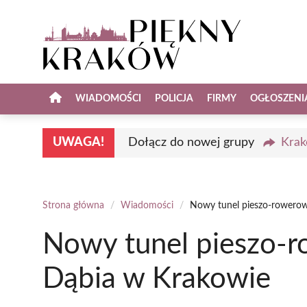
Przejdź
do
treści
WIADOMOŚCI
POLICJA
FIRMY
OGŁOSZENI
UWAGA!
Dołącz do nowej grupy
Krak
Strona główna
/
Wiadomości
/
Nowy tunel pieszo-rowerow
Nowy tunel pieszo-r
Dąbia w Krakowie