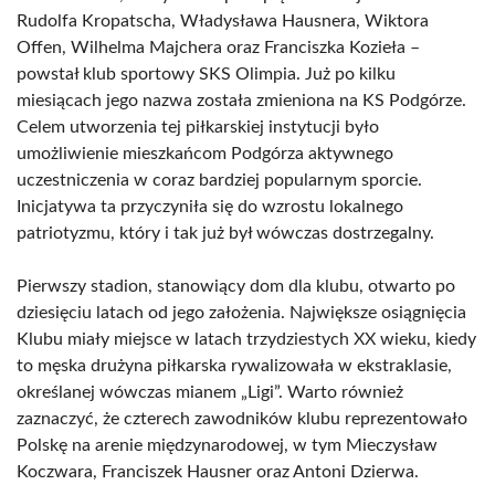
Rudolfa Kropatscha, Władysława Hausnera, Wiktora
Offen, Wilhelma Majchera oraz Franciszka Kozieła –
powstał klub sportowy SKS Olimpia. Już po kilku
miesiącach jego nazwa została zmieniona na KS Podgórze.
Celem utworzenia tej piłkarskiej instytucji było
umożliwienie mieszkańcom Podgórza aktywnego
uczestniczenia w coraz bardziej popularnym sporcie.
Inicjatywa ta przyczyniła się do wzrostu lokalnego
patriotyzmu, który i tak już był wówczas dostrzegalny.
Pierwszy stadion, stanowiący dom dla klubu, otwarto po
dziesięciu latach od jego założenia. Największe osiągnięcia
Klubu miały miejsce w latach trzydziestych XX wieku, kiedy
to męska drużyna piłkarska rywalizowała w ekstraklasie,
określanej wówczas mianem „Ligi”. Warto również
zaznaczyć, że czterech zawodników klubu reprezentowało
Polskę na arenie międzynarodowej, w tym Mieczysław
Koczwara, Franciszek Hausner oraz Antoni Dzierwa.