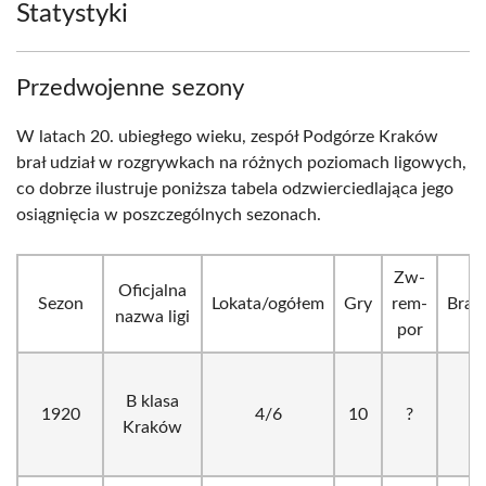
Statystyki
Przedwojenne sezony
W latach 20. ubiegłego wieku, zespół Podgórze Kraków
brał udział w rozgrywkach na różnych poziomach ligowych,
co dobrze ilustruje poniższa tabela odzwierciedlająca jego
osiągnięcia w poszczególnych sezonach.
Zw-
Oficjalna
Sezon
Lokata/ogółem
Gry
rem-
Bram
nazwa ligi
por
B klasa
1920
4/6
10
?
?
Kraków