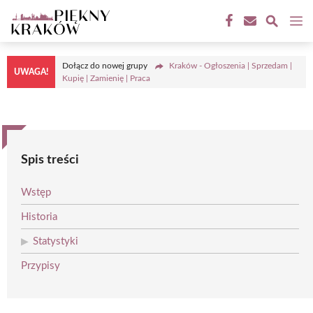
Przejdź
M
do
treści
Dołącz do nowej grupy
Kraków - Ogłoszenia | Sprzedam |
UWAGA!
Kupię | Zamienię | Praca
Spis treści
Wstęp
Historia
Statystyki
Przypisy