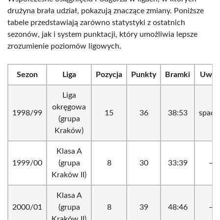
drużyna brała udział, pokazują znaczące zmiany. Poniższe
tabele przedstawiają zarówno statystyki z ostatnich
sezonów, jak i system punktacji, który umożliwia lepsze
zrozumienie poziomów ligowych.
Sezon
Liga
Pozycja
Punkty
Bramki
Uwag
Liga
okręgowa
1998/99
15
36
38:53
spade
(grupa
Kraków)
Klasa A
1999/00
(grupa
8
30
33:39
–
Kraków II)
Klasa A
2000/01
(grupa
8
39
48:46
–
Kraków II)