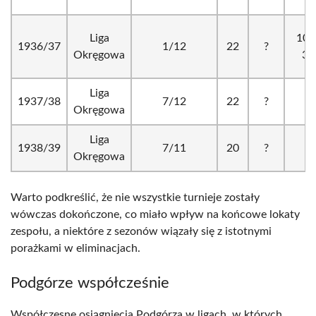
Liga
105
1936/37
1/12
22
?
Okręgowa
38
Liga
1937/38
7/12
22
?
?
Okręgowa
Liga
1938/39
7/11
20
?
?
Okręgowa
Warto podkreślić, że nie wszystkie turnieje zostały
wówczas dokończone, co miało wpływ na końcowe lokaty
zespołu, a niektóre z sezonów wiązały się z istotnymi
porażkami w eliminacjach.
Podgórze współcześnie
Współczesne osiągnięcia Podgórza w ligach, w których