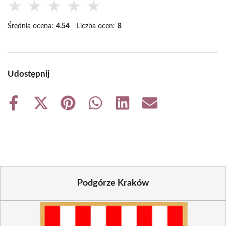
★
★
★
★
★
Średnia ocena:
4.54
Liczba ocen:
8
Udostępnij
Share
Share
Share
Share
Share
Share
on
on
on
on
on
on
Facebook
X
Pinterest
WhatsApp
LinkedIn
Email
(Twitter)
Podgórze Kraków