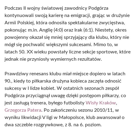
Podczas II wojny światowej zawodnicy Podgórza
kontynuowali swoją karierę na emigracji, grając w drużynie
Armii Polskiej, która odnosiła spektakularne zwycięstwa,
pokonując m.in. Anglię (4:0) oraz Irak (6:1). Niestety, okres
powojenny okazał się mniej sprzyjający dla klubu, który nie
mógł się pochwalić większymi sukcesami. Mimo to, w
latach 50. XX wieku powstały liczne sekcje sportowe, które
jednak nie przyniosły wymiernych rezultatów.
Prawdziwy renesans klubu miał miejsce dopiero w latach
90., kiedy to piłkarska drużyna kobieca zaczęła odnosić
sukcesy w I lidze kobiet. W ostatnich sezonach zespół
Podgórza przyciągnął uwagę dzięki postępom piłkarzy, co
jest zasługą trenera, byłego futbolisty
Wisły Kraków
,
Grzegorza Patera
. Po zakończeniu sezonu 2010/11, w
wyniku likwidacji V ligi w Małopolsce, klub awansował o
dwa szczeble rozgrywkowe, z 8. na 6. poziom.