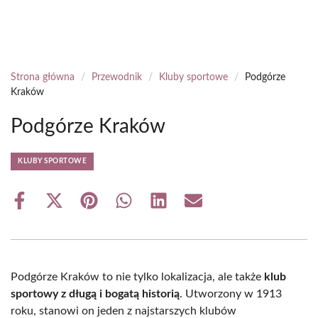
Strona główna
/
Przewodnik
/
Kluby sportowe
/
Podgórze
Kraków
Podgórze Kraków
KLUBY SPORTOWE
Share
Share
Share
Share
Share
Share
on
on
on
on
on
on
Facebook
X
Pinterest
WhatsApp
LinkedIn
Email
(Twitter)
Podgórze Kraków to nie tylko lokalizacja, ale także
klub
sportowy z długą i bogatą historią
. Utworzony w 1913
roku, stanowi on jeden z najstarszych klubów