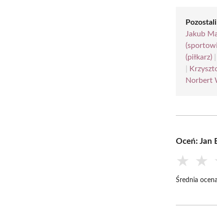
Pozostali
Jakub Ma
(sportow
(piłkarz)
|
Krzyszt
Norbert 
Oceń: Jan 
★
★
Średnia ocena