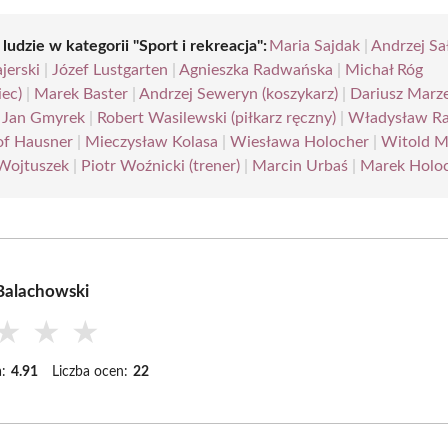
 ludzie w kategorii "Sport i rekreacja":
Maria Sajdak
|
Andrzej Sa
jerski
|
Józef Lustgarten
|
Agnieszka Radwańska
|
Michał Róg
iec)
|
Marek Baster
|
Andrzej Seweryn (koszykarz)
|
Dariusz Marz
|
Jan Gmyrek
|
Robert Wasilewski (piłkarz ręczny)
|
Władysław R
of Hausner
|
Mieczysław Kolasa
|
Wiesława Holocher
|
Witold M
Wojtuszek
|
Piotr Woźnicki (trener)
|
Marcin Urbaś
|
Marek Holo
Balachowski
★
★
★
:
4.91
Liczba ocen:
22