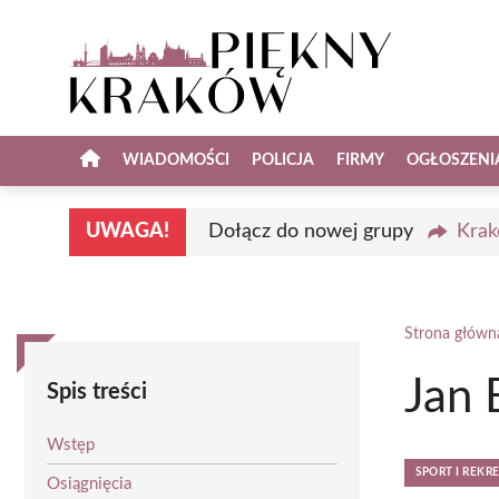
Przejdź
do
treści
WIADOMOŚCI
POLICJA
FIRMY
OGŁOSZENI
UWAGA!
Dołącz do nowej grupy
Krak
Strona główn
Jan 
Spis treści
Wstęp
SPORT I REKR
Osiągnięcia