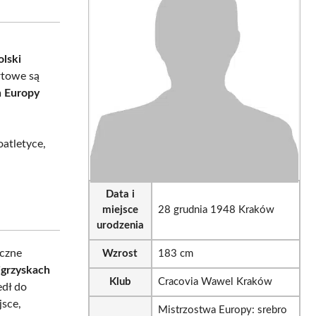
sApp
LinkedIn
Email
olski
rtowe są
h Europy
oatletyce,
Data i
miejsce
28 grudnia 1948 Kraków
urodzenia
iczne
Wzrost
183 cm
igrzyskach
Klub
Cracovia Wawel Kraków
edł do
jsce,
Mistrzostwa Europy: srebro