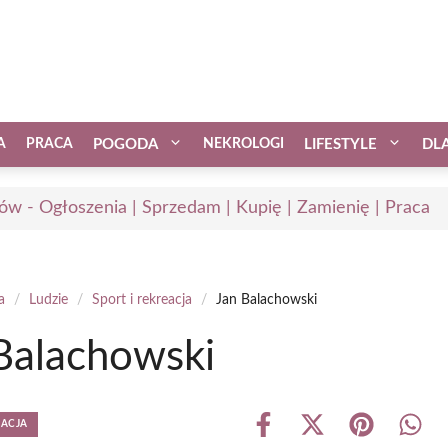
A
PRACA
POGODA
NEKROLOGI
LIFESTYLE
DL
ów - Ogłoszenia | Sprzedam | Kupię | Zamienię | Praca
a
/
Ludzie
/
Sport i rekreacja
/
Jan Balachowski
Balachowski
EACJA
Share
Share
Share
Shar
on
on
on
on