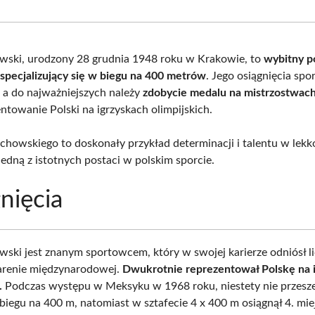
Facebook
X
Pinterest
What
(Twitter)
wski, urodzony 28 grudnia 1948 roku w Krakowie, to
wybitny p
 specjalizujący się w biegu na 400 metrów
. Jego osiągnięcia spo
 a do najważniejszych należy
zdobycie medalu na mistrzostwac
ntowanie Polski na igrzyskach olimpijskich.
achowskiego to doskonały przykład determinacji i talentu w lekk
jedną z istotnych postaci w polskim sporcie.
nięcia
wski jest znanym sportowcem, który w swojej karierze odniósł l
arenie międzynarodowej.
Dwukrotnie reprezentował Polskę na 
.
Podczas występu w Meksyku w 1968 roku, niestety nie przesz
biegu na 400 m, natomiast w sztafecie 4 x 400 m osiągnął 4. mie