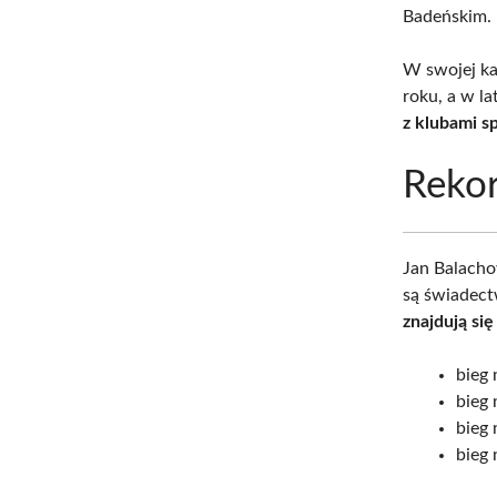
Badeńskim.
W swojej ka
roku, a w l
z klubami s
Reko
Jan Balacho
są świadect
znajdują si
bieg 
bieg 
bieg 
bieg 