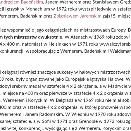
Andrzejem Badeńskim
, Janem Wernerem oraz Stanisławem Gręd
ycji igrzysk w Monachium w 1972 roku wystąpił jedynie w sztafe
Wernerem, Badeńskim oraz
Zbigniewem Jaremskim
zajął 5. miejsc
eż wspomnieć o jego osiągnięciach na mistrzostwach Europy.
B
m tych mistrzostw dwukrotnie
. W Atenach w 1969 roku zdobył 
 4 x 400 m, natomiast w Helsinkach w 1971 roku wywalczył sre
 konkurencji, współpracując z Wernerem, Badeńskim i Waldema
 osiągnął również znaczące sukcesy w halowych mistrzostwach
69 roku były organizowane jako Europejskie Igrzyska Halowe. 
dobył srebrny medal w sztafecie 4 x 2 okrążenia, a w Madrycie 
. miejsce na 400 m oraz pierwsze w sztafecie 4 x 2 okrążenia w 
, Wernerem i Koryckim. W Belgradzie w 1969 roku nie miał sob
400 m oraz w sztafecie 4 x 2 okrążenia, w której ponownie wspó
 Wernerem i Janem Radomskim. W Wiedniu w 1970 roku zdobył
 samej sztafecie, a w Sofii w 1971 oraz Grenoble w 1972 roku zg
ież w tej konkurencji, wyścigając się z Wernerem, Koryckim ora