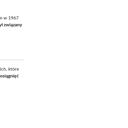
 m w 1967
ył związany
ich, które
osiągnięć