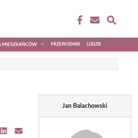
A MIESZKAŃCÓW
PRZEWODNIK
LUDZIE
Jan Balachowski
e
Share
Share
on
on