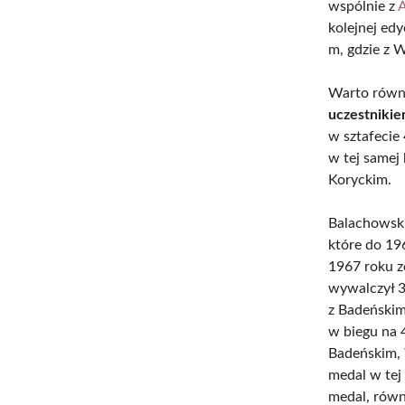
wspólnie z
kolejnej ed
m, gdzie z 
Warto równi
uczestnikie
w sztafecie
w tej samej
Koryckim.
Balachowski
które do 19
1967 roku z
wywalczył 3
z Badeńskim
w biegu na 
Badeńskim,
medal w tej
medal, równ