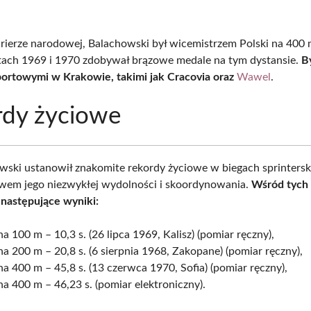
rierze narodowej, Balachowski był wicemistrzem Polski na 400
atach 1969 i 1970 zdobywał brązowe medale na tym dystansie.
B
portowymi w Krakowie, takimi jak Cracovia oraz
Wawel
.
rdy życiowe
wski ustanowił znakomite rekordy życiowe w biegach sprintersk
wem jego niezwykłej wydolności i skoordynowania.
Wśród tych 
ę następujące wyniki:
na 100 m – 10,3 s. (26 lipca 1969, Kalisz) (pomiar ręczny),
na 200 m – 20,8 s. (6 sierpnia 1968, Zakopane) (pomiar ręczny),
na 400 m – 45,8 s. (13 czerwca 1970, Sofia) (pomiar ręczny),
na 400 m – 46,23 s. (pomiar elektroniczny).