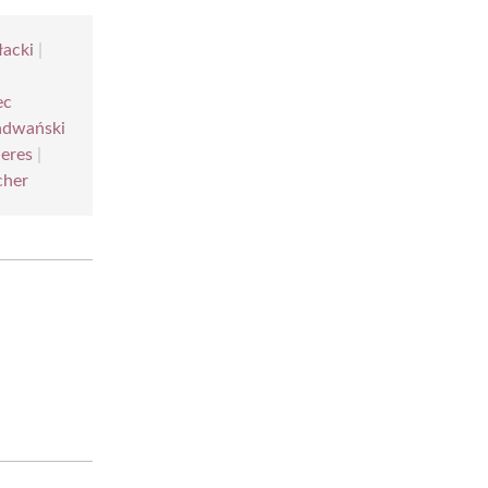
łacki
|
ec
adwański
eres
|
cher