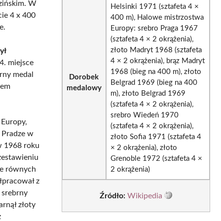
zińskim. W
Helsinki 1971 (sztafeta 4 ×
cie 4 x 400
400 m), Halowe mistrzostwa
e.
Europy: srebro Praga 1967
(sztafeta 4 × 2 okrążenia),
złoto Madryt 1968 (sztafeta
ył
4 × 2 okrążenia), brąz Madryt
4. miejsce
1968 (bieg na 400 m), złoto
brny medal
Dorobek
Belgrad 1969 (bieg na 400
rem
medalowy
m), złoto Belgrad 1969
(sztafeta 4 × 2 okrążenia),
srebro Wiedeń 1970
 Europy,
(sztafeta 4 × 2 okrążenia),
W Pradze w
złoto Sofia 1971 (sztafeta 4
w 1968 roku
× 2 okrążenia), złoto
zestawieniu
Grenoble 1972 (sztafeta 4 ×
ie równych
2 okrążenia)
łpracował z
 srebrny
Źródło:
Wikipedia
arnął złoty
z