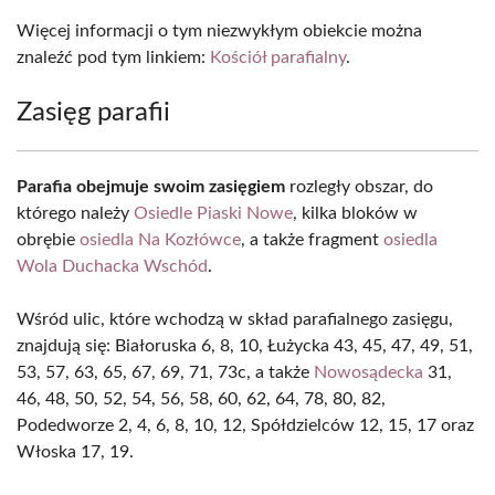
Więcej informacji o tym niezwykłym obiekcie można
znaleźć pod tym linkiem:
Kościół parafialny
.
Zasięg parafii
Parafia obejmuje swoim zasięgiem
rozległy obszar, do
którego należy
Osiedle Piaski Nowe
, kilka bloków w
obrębie
osiedla Na Kozłówce
, a także fragment
osiedla
Wola Duchacka Wschód
.
Wśród ulic, które wchodzą w skład parafialnego zasięgu,
znajdują się: Białoruska 6, 8, 10, Łużycka 43, 45, 47, 49, 51,
53, 57, 63, 65, 67, 69, 71, 73c, a także
Nowosądecka
31,
46, 48, 50, 52, 54, 56, 58, 60, 62, 64, 78, 80, 82,
Podedworze 2, 4, 6, 8, 10, 12, Spółdzielców 12, 15, 17 oraz
Włoska 17, 19.