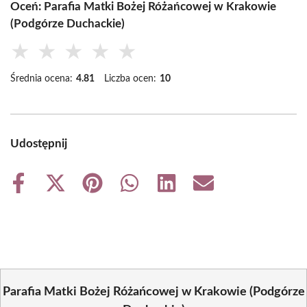
Oceń: Parafia Matki Bożej Różańcowej w Krakowie
(Podgórze Duchackie)
★
★
★
★
★
Średnia ocena:
4.81
Liczba ocen:
10
Udostępnij
Share
Share
Share
Share
Share
Share
on
on
on
on
on
on
Facebook
X
Pinterest
WhatsApp
LinkedIn
Email
(Twitter)
Parafia Matki Bożej Różańcowej w Krakowie (Podgórze