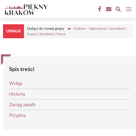
Przejdź
M
do
treści
Dołącz do nowej grupy
Kraków - Ogłoszenia | Sprzedam |
UWAGA!
Kupię | Zamienię | Praca
Spis treści
Wstęp
Historia
Zasięg parafii
Przypisy