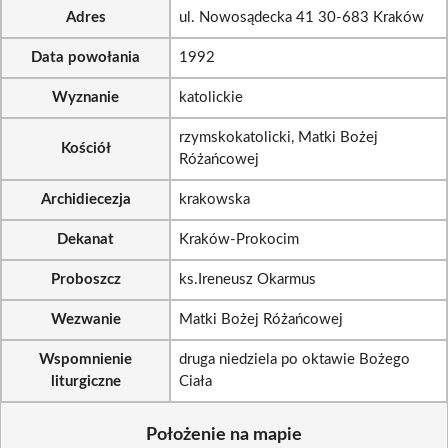
Adres
ul. Nowosądecka 41 30-683 Kraków
Data powołania
1992
Wyznanie
katolickie
rzymskokatolicki, Matki Bożej
Kościół
Różańcowej
Archidiecezja
krakowska
Dekanat
Kraków-Prokocim
Proboszcz
ks.Ireneusz Okarmus
Wezwanie
Matki Bożej Różańcowej
Wspomnienie
druga niedziela po oktawie Bożego
liturgiczne
Ciała
Położenie na mapie