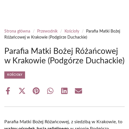
Strona główna
/
Przewodnik
/
Kościoły
/
Parafia Matki Bożej
Różańcowej w Krakowie (Podgórze Duchackie)
Parafia Matki Bożej Różańcowej
w Krakowie (Podgórze Duchackie)
KOŚCIOŁY
Share
Share
Share
Share
Share
Share
on
on
on
on
on
on
Facebook
X
Pinterest
WhatsApp
LinkedIn
Email
(Twitter)
Parafia Matki Bożej Różańcowej, z siedzibą w Krakowie, to
ważny ośrodek życia religijnego
w rejonie Podgórza