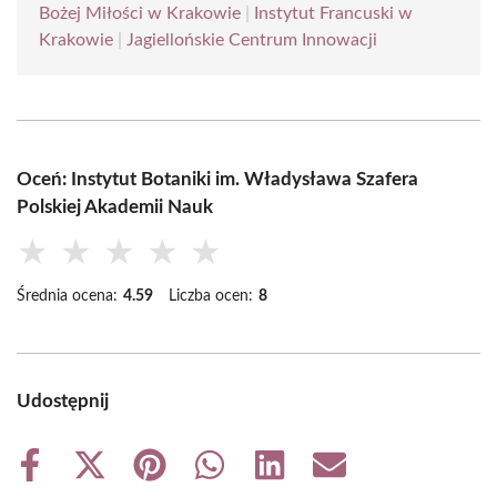
Bożej Miłości w Krakowie
|
Instytut Francuski w
Krakowie
|
Jagiellońskie Centrum Innowacji
Oceń: Instytut Botaniki im. Władysława Szafera
Polskiej Akademii Nauk
★
★
★
★
★
Średnia ocena:
4.59
Liczba ocen:
8
Udostępnij
Share
Share
Share
Share
Share
Share
on
on
on
on
on
on