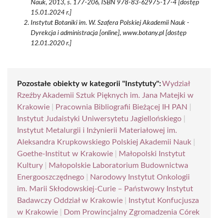
Nauk, 2013, s. 177-206, ISBN 978-83-62975-17-4 [dostęp
15.01.2024 r.]
Instytut Botaniki im. W. Szafera Polskiej Akademii Nauk -
Dyrekcja i administracja [online], www.botany.pl [dostęp
12.01.2020 r.]
Pozostałe obiekty w kategorii "Instytuty":
Wydział
Rzeźby Akademii Sztuk Pięknych im. Jana Matejki w
Krakowie
|
Pracownia Bibliografii Bieżącej IH PAN
|
Instytut Judaistyki Uniwersytetu Jagiellońskiego
|
Instytut Metalurgii i Inżynierii Materiałowej im.
Aleksandra Krupkowskiego Polskiej Akademii Nauk
|
Goethe-Institut w Krakowie
|
Małopolski Instytut
Kultury
|
Małopolskie Laboratorium Budownictwa
Energooszczędnego
|
Narodowy Instytut Onkologii
im. Marii Skłodowskiej-Curie – Państwowy Instytut
Badawczy Oddział w Krakowie
|
Instytut Konfucjusza
w Krakowie
|
Dom Prowincjalny Zgromadzenia Córek