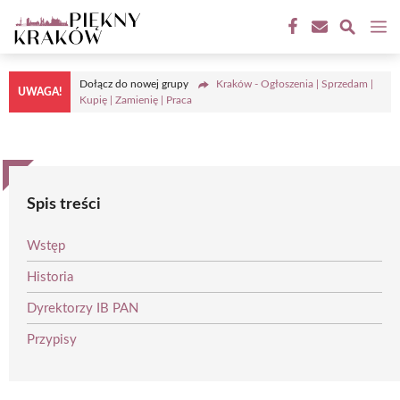
Przejdź
M
do
treści
Dołącz do nowej grupy
Kraków - Ogłoszenia | Sprzedam |
UWAGA!
Kupię | Zamienię | Praca
Spis treści
Wstęp
Historia
Dyrektorzy IB PAN
Przypisy