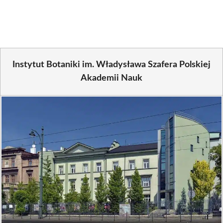
Facebook
X
Pinterest
WhatsApp
LinkedIn
Email
(Twitter)
Instytut Botaniki im. Władysława Szafera Polskiej
Akademii Nauk