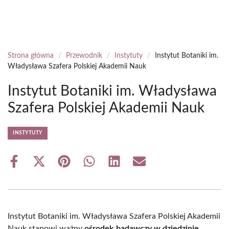
Strona główna
/
Przewodnik
/
Instytuty
/
Instytut Botaniki im.
Władysława Szafera Polskiej Akademii Nauk
Instytut Botaniki im. Władysława
Szafera Polskiej Akademii Nauk
INSTYTUTY
Share
Share
Share
Share
Share
Share
on
on
on
on
on
on
Facebook
X
Pinterest
WhatsApp
LinkedIn
Email
(Twitter)
Instytut Botaniki im. Władysława Szafera Polskiej Akademii
Nauk stanowi ważny
ośrodek badawczy w dziedzinie