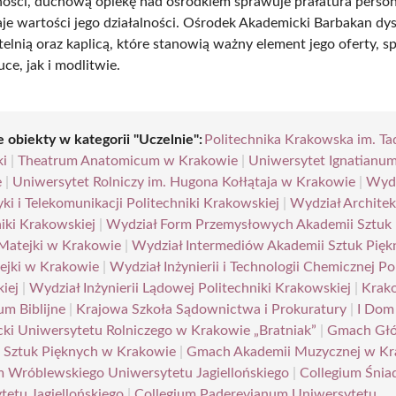
ości, duchową opiekę nad ośrodkiem sprawuje prałatura perso
aje wartości jego działalności. Ośrodek Akademicki Barbakan dy
telnią oraz kaplicą, które stanowią ważny element jego oferty, s
ce, jak i modlitwie.
 obiekty w kategorii "Uczelnie":
Politechnika Krakowska im. Ta
ki
|
Theatrum Anatomicum w Krakowie
|
Uniwersytet Ignatianu
e
|
Uniwersytet Rolniczy im. Hugona Kołłątaja w Krakowie
|
Wydz
ki i Telekomunikacji Politechniki Krakowskiej
|
Wydział Architek
niki Krakowskiej
|
Wydział Form Przemysłowych Akademii Sztuk
 Matejki w Krakowie
|
Wydział Intermediów Akademii Sztuk Pięk
ejki w Krakowie
|
Wydział Inżynierii i Technologii Chemicznej Po
iej
|
Wydział Inżynierii Lądowej Politechniki Krakowskiej
|
Krak
um Biblijne
|
Krajowa Szkoła Sądownictwa i Prokuratury
|
I Dom
ki Uniwersytetu Rolniczego w Krakowie „Bratniak”
|
Gmach Gł
 Sztuk Pięknych w Krakowie
|
Gmach Akademii Muzycznej w Kr
m Wróblewskiego Uniwersytetu Jagiellońskiego
|
Collegium Śnia
tetu Jagiellońskiego
|
Collegium Paderevianum Uniwersytetu