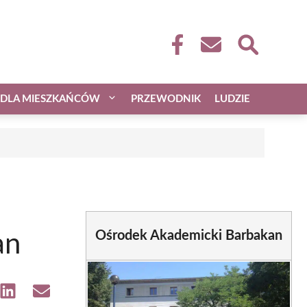
DLA MIESZKAŃCÓW
PRZEWODNIK
LUDZIE
Ośrodek Akademicki Barbakan
an
e
Share
Share
on
on