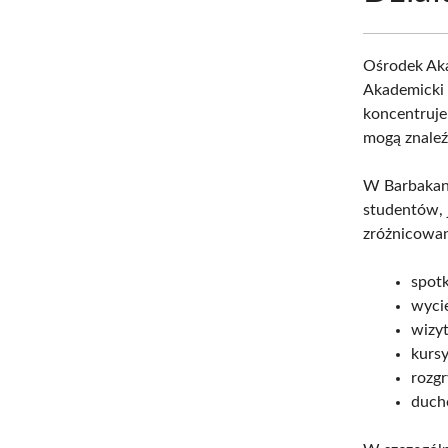
Ośrodek Aka
Akademicki 
koncentruje 
mogą znaleź
W Barbakani
studentów, 
zróżnicowan
spotk
wycie
wizyt
kursy
rozg
duch