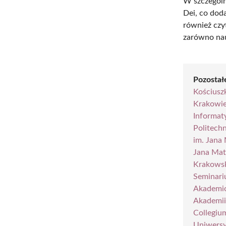
W szczególn
Dei, co dod
również czy
zarówno nau
Pozostałe
Kościusz
Krakowi
Informaty
Politech
im. Jana
Jana Mat
Krakowsk
Seminari
Akademic
Akademii
Collegiu
Uniwersy