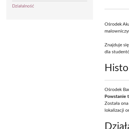
Działalność
Ośrodek Ak
malowniczy
Znajduje si
dla student
Histo
Ośrodek Bar
Powstanie t
Została ona
lokalizacji 
Dział