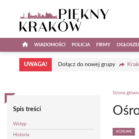
Przejdź
do
treści
WIADOMOŚCI
POLICJA
FIRMY
OGŁOSZE
UWAGA!
Dołącz do nowej grupy
Krak
Strona główn
Ośro
Spis treści
Wstęp
UCZELNIE
Historia