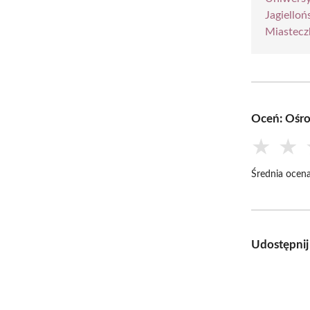
Jagielloń
Miastecz
Oceń: Ośr
★
★
Średnia ocena
Udostępnij