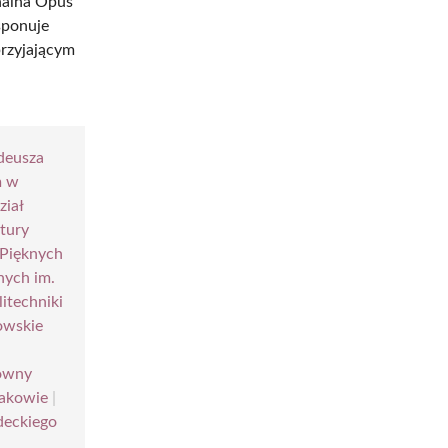
nalna Opus
sponuje
przyjającym
deusza
m w
iał
tury
 Pięknych
nych im.
litechniki
owskie
ówny
akowie
|
deckiego