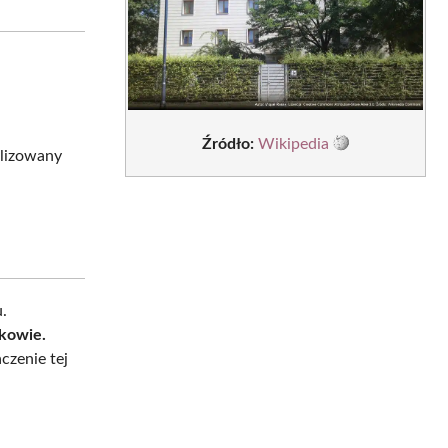
sApp
LinkedIn
Email
w
Źródło:
Wikipedia
alizowany
.
akowie.
czenie tej