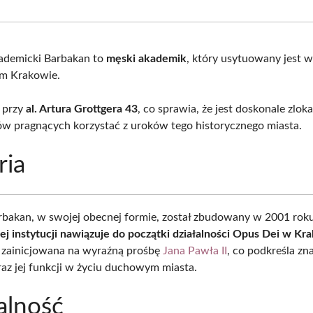
Facebook
X
Pinterest
What
(Twitter)
ademicki Barbakan to
męski akademik
, który usytuowany jest 
m Krakowie.
ę przy
al. Artura Grottgera 43
, co sprawia, że jest doskonale zlok
ów pragnących korzystać z uroków tego historycznego miasta.
ria
bakan, w swojej obecnej formie, został zbudowany w 2001 roku
ej instytucji nawiązuje do początki działalności Opus Dei w Kr
 zainicjowana na wyraźną prośbę
Jana Pawła II
, co podkreśla zna
oraz jej funkcji w życiu duchowym miasta.
alność