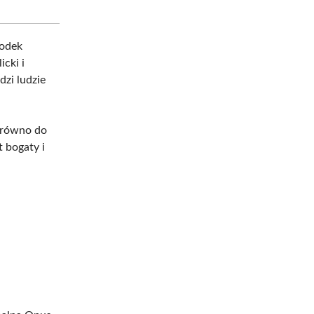
rodek
icki i
dzi ludzie
arówno do
 bogaty i