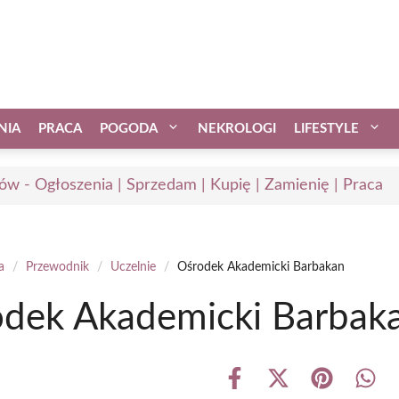
NIA
PRACA
POGODA
NEKROLOGI
LIFESTYLE
ów - Ogłoszenia | Sprzedam | Kupię | Zamienię | Praca
a
/
Przewodnik
/
Uczelnie
/
Ośrodek Akademicki Barbakan
dek Akademicki Barbak
Share
Share
Share
Shar
on
on
on
on