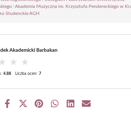
skiego
|
Akademia Muzyczna im. Krzysztofa Pendereckiego w Kr
ko Studenckie AGH
odek Akademicki Barbakan
★
★
★
:
4.88
Liczba ocen:
7
Share
Share
Share
Share
Share
Share
on
on
on
on
on
on
Facebook
X
Pinterest
WhatsApp
LinkedIn
Email
(Twitter)