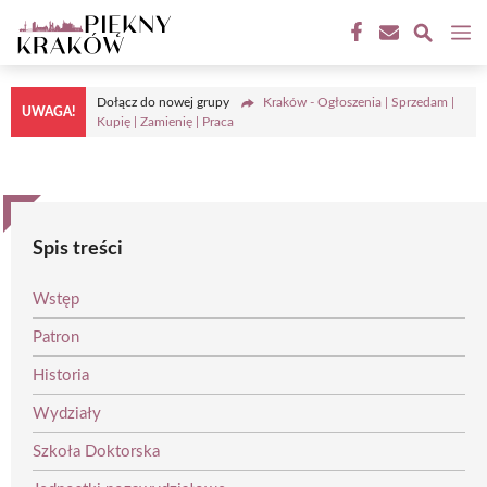
Przejdź
M
do
treści
Dołącz do nowej grupy
Kraków - Ogłoszenia | Sprzedam |
UWAGA!
Kupię | Zamienię | Praca
Spis treści
Wstęp
Patron
Historia
Wydziały
Szkoła Doktorska