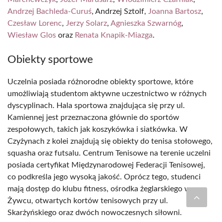
Andrzej Bachleda-Curuś
, Andrzej Sztolf,
Joanna Bartosz
,
Czesław Lorenc
,
Jerzy Solarz
,
Agnieszka Szwarnóg
,
Wiesław Glos
oraz
Renata Knapik-Miazga
.
Obiekty sportowe
Uczelnia posiada różnorodne obiekty sportowe, które
umożliwiają studentom aktywne uczestnictwo w różnych
dyscyplinach. Hala sportowa znajdująca się przy ul.
Kamiennej jest przeznaczona głównie do sportów
zespołowych, takich jak koszykówka i siatkówka. W
Czyżynach z kolei znajdują się obiekty do tenisa stołowego,
squasha oraz futsalu. Centrum Tenisowe na terenie uczelni
posiada certyfikat Międzynarodowej Federacji Tenisowej,
co podkreśla jego wysoką jakość. Oprócz tego, studenci
mają dostęp do klubu fitness, ośrodka żeglarskiego w
Żywcu, otwartych kortów tenisowych przy ul.
Skarżyńskiego oraz dwóch nowoczesnych siłowni.