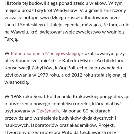
Historia tej budowli sięga ponad sześciu wieków. W tym
miejscu urodził się król Władysław IV, a gmach zniszczony
w czasie potopu szwedzkiego został odbudowany przez
Jana III Sobieskiego. Istnieje legenda, mówiąca, że tam, a nie
na Wawelu, król świętował swoje zwycięstwo w wojnie z
Turcją.
W
Pałacu Samuela Maciejowskiego
, zlokalizowanym przy
ulicy Kanoniczej, mieści się Katedra Historii Architektury i
Konserwacji Zabytków, którą Politechnika otrzymała do
użytkowania w 1979 roku, a od 2012 roku stała się ona jej
własnością.
W 1968 roku Senat Politechniki Krakowskiej podjął decyzję
o utworzeniu nowego kompleksu uczelni, który miał być
usytuowany w
Czyżynach
. Na ponad 80 hektarach
przewidziano wzniesienie budynków dydaktycznych i
naukowych, laboratoriów oraz akademików. Projekt,
stworzony przez profesora Witolda Cęckiewicza przy