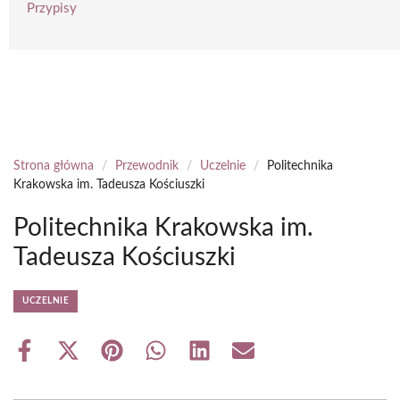
Przypisy
Strona główna
/
Przewodnik
/
Uczelnie
/
Politechnika
Krakowska im. Tadeusza Kościuszki
Politechnika Krakowska im.
Tadeusza Kościuszki
UCZELNIE
Share
Share
Share
Share
Share
Share
on
on
on
on
on
on
Facebook
X
Pinterest
WhatsApp
LinkedIn
Email
(Twitter)