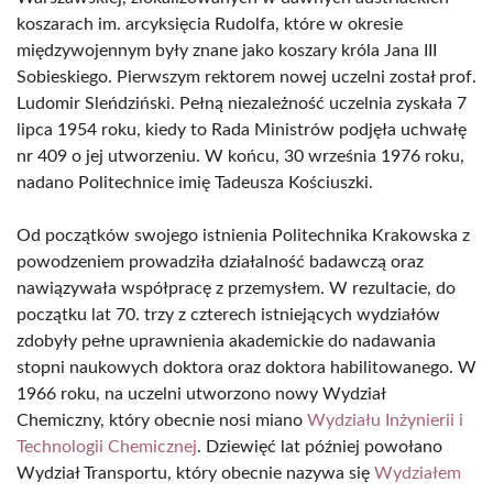
koszarach im. arcyksięcia Rudolfa, które w okresie
międzywojennym były znane jako koszary króla Jana III
Sobieskiego. Pierwszym rektorem nowej uczelni został prof.
Ludomir Sleńdziński. Pełną niezależność uczelnia zyskała 7
lipca 1954 roku, kiedy to Rada Ministrów podjęła uchwałę
nr 409 o jej utworzeniu. W końcu, 30 września 1976 roku,
nadano Politechnice imię Tadeusza Kościuszki.
Od początków swojego istnienia Politechnika Krakowska z
powodzeniem prowadziła działalność badawczą oraz
nawiązywała współpracę z przemysłem. W rezultacie, do
początku lat 70. trzy z czterech istniejących wydziałów
zdobyły pełne uprawnienia akademickie do nadawania
stopni naukowych doktora oraz doktora habilitowanego. W
1966 roku, na uczelni utworzono nowy Wydział
Chemiczny, który obecnie nosi miano
Wydziału Inżynierii i
Technologii Chemicznej
. Dziewięć lat później powołano
Wydział Transportu, który obecnie nazywa się
Wydziałem