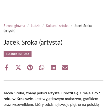
Strona główna
/
Ludzie
/
Kultura i sztuka
/
Jacek Sroka
(artysta)
Jacek Sroka (artysta)
KULTURA I SZTUKA
Share
Share
Share
Share
Share
Share
on
on
on
on
on
on
Facebook
X
Pinterest
WhatsApp
LinkedIn
Email
(Twitter)
Jacek Sroka, znany polski artysta, urodził się 1 maja 1957
roku w Krakowie
. Jest wyjątkowym malarzem, grafikiem
oraz rysownikiem, który odcisnął swoje piętno na polskiej