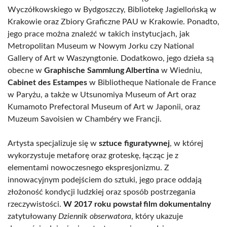
Wyczółkowskiego w Bydgoszczy, Bibliotekę Jagiellońską w
Krakowie oraz Zbiory Graficzne PAU w Krakowie. Ponadto,
jego prace można znaleźć w takich instytucjach, jak
Metropolitan Museum w Nowym Jorku czy National
Gallery of Art w Waszyngtonie. Dodatkowo, jego dzieła są
obecne w
Graphische Sammlung Albertina
w Wiedniu,
Cabinet des Estampes
w Bibliotheque Nationale de France
w Paryżu, a także w Utsunomiya Museum of Art oraz
Kumamoto Prefectoral Museum of Art w Japonii, oraz
Muzeum Savoisien w Chambéry we Francji.
Artysta specjalizuje się w
sztuce figuratywnej
, w której
wykorzystuje metaforę oraz groteskę, łącząc je z
elementami nowoczesnego ekspresjonizmu. Z
innowacyjnym podejściem do sztuki, jego prace oddają
złożoność kondycji ludzkiej oraz sposób postrzegania
rzeczywistości.
W 2017 roku powstał film dokumentalny
zatytułowany
Dziennik obserwatora
, który ukazuje