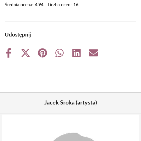
Średnia ocena:
4.94
Liczba ocen:
16
Udostępnij
Share
Share
Share
Share
Share
Share
on
on
on
on
on
on
Facebook
X
Pinterest
WhatsApp
LinkedIn
Email
(Twitter)
Jacek Sroka (artysta)