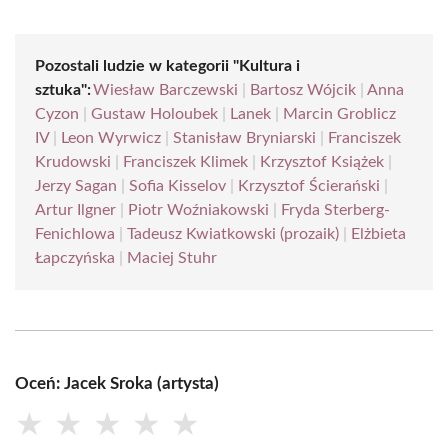
Pozostali ludzie w kategorii "Kultura i
sztuka":
Wiesław Barczewski
|
Bartosz Wójcik
|
Anna
Cyzon
|
Gustaw Holoubek
|
Lanek
|
Marcin Groblicz
IV
|
Leon Wyrwicz
|
Stanisław Bryniarski
|
Franciszek
Krudowski
|
Franciszek Klimek
|
Krzysztof Książek
|
Jerzy Sagan
|
Sofia Kisselov
|
Krzysztof Ścierański
|
Artur Ilgner
|
Piotr Woźniakowski
|
Fryda Sterberg-
Fenichlowa
|
Tadeusz Kwiatkowski (prozaik)
|
Elżbieta
Łapczyńska
|
Maciej Stuhr
Oceń: Jacek Sroka (artysta)
★
★
★
★
★