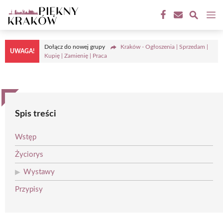
Przejdź
M
do
treści
Dołącz do nowej grupy
Kraków - Ogłoszenia | Sprzedam |
UWAGA!
Kupię | Zamienię | Praca
Spis treści
Wstęp
Życiorys
Wystawy
Przypisy