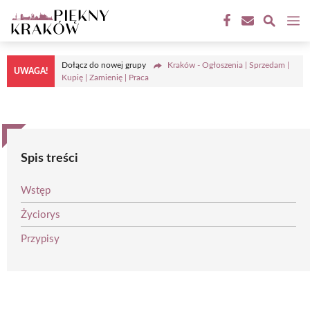
Przejdź
M
do
treści
Dołącz do nowej grupy
Kraków - Ogłoszenia | Sprzedam |
UWAGA!
Kupię | Zamienię | Praca
Spis treści
Wstęp
Życiorys
Przypisy