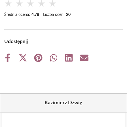
★
★
★
★
★
Średnia ocena:
4.78
Liczba ocen:
20
Udostępnij
Share
Share
Share
Share
Share
Share
on
on
on
on
on
on
Facebook
X
Pinterest
WhatsApp
LinkedIn
Email
(Twitter)
Kazimierz Dźwig