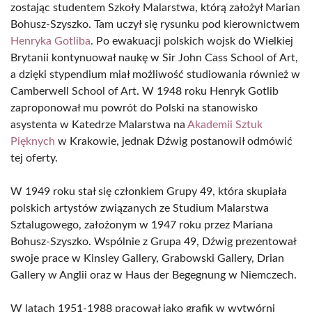
zostając studentem Szkoły Malarstwa, którą założył Marian
Bohusz-Szyszko. Tam uczył się rysunku pod kierownictwem
Henryka Gotliba
. Po ewakuacji polskich wojsk do Wielkiej
Brytanii kontynuował naukę w Sir John Cass School of Art,
a dzięki stypendium miał możliwość studiowania również w
Camberwell School of Art. W 1948 roku Henryk Gotlib
zaproponował mu powrót do Polski na stanowisko
asystenta w Katedrze Malarstwa na
Akademii Sztuk
Pięknych
w Krakowie, jednak Dźwig postanowił odmówić
tej oferty.
W 1949 roku stał się członkiem Grupy 49, która skupiała
polskich artystów związanych ze Studium Malarstwa
Sztalugowego, założonym w 1947 roku przez Mariana
Bohusz-Szyszko. Wspólnie z Grupa 49, Dźwig prezentował
swoje prace w Kinsley Gallery, Grabowski Gallery, Drian
Gallery w Anglii oraz w Haus der Begegnung w Niemczech.
W latach 1951-1988 pracował jako grafik w wytwórni