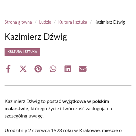
Strona główna
/
Ludzie
/
Kultura i sztuka
/
Kazimierz Dźwig
Kazimierz Dźwig
KULTURA I SZTUKA
Share
Share
Share
Share
Share
Share
on
on
on
on
on
on
Facebook
X
Pinterest
WhatsApp
LinkedIn
Email
(Twitter)
Kazimierz Dźwig to postać
wyjątkowa w polskim
malarstwie
, którego życie i twórczość zasługują na
szczególną uwagę.
Urodził się 2 czerwca 1923 roku w Krakowie, mieście o