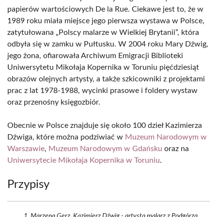
papierów wartościowych De la Rue. Ciekawe jest to, że w
1989 roku miała miejsce jego pierwsza wystawa w Polsce,
zatytułowana „Polscy malarze w Wielkiej Brytanii”, która
odbyła się w zamku w Pułtusku. W 2004 roku Mary Dźwig,
jego żona, ofiarowała Archiwum Emigracji Biblioteki
Uniwersytetu Mikołaja Kopernika w Toruniu pięćdziesiąt
obrazów olejnych artysty, a także szkicowniki z projektami
prac z lat 1978-1988, wycinki prasowe i foldery wystaw
oraz przenośny księgozbiór.
Obecnie w Polsce znajduje się około 100 dzieł Kazimierza
Dźwiga, które można podziwiać w
Muzeum Narodowym w
Warszawie
,
Muzeum Narodowym w Gdańsku
oraz na
Uniwersytecie Mikołaja Kopernika w Toruniu
.
Przypisy
Marzena Gerz, Kazimierz Dźwig - artysta malarz z Podgórza,