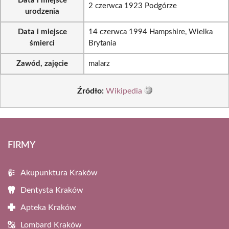
Data i miejsce
2 czerwca 1923 Podgórze
urodzenia
Data i miejsce
14 czerwca 1994 Hampshire, Wielka
śmierci
Brytania
Zawód, zajęcie
malarz
Źródło:
Wikipedia
FIRMY
Akupunktura Kraków
Dentysta Kraków
Apteka Kraków
Lombard Kraków