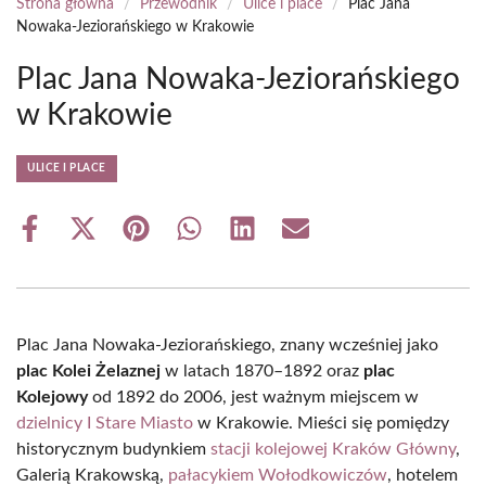
Strona główna
/
Przewodnik
/
Ulice i place
/
Plac Jana
Nowaka-Jeziorańskiego w Krakowie
Plac Jana Nowaka-Jeziorańskiego
w Krakowie
ULICE I PLACE
Share
Share
Share
Share
Share
Share
on
on
on
on
on
on
Facebook
X
Pinterest
WhatsApp
LinkedIn
Email
(Twitter)
Plac Jana Nowaka-Jeziorańskiego, znany wcześniej jako
plac Kolei Żelaznej
w latach 1870–1892 oraz
plac
Kolejowy
od 1892 do 2006, jest ważnym miejscem w
dzielnicy I Stare Miasto
w Krakowie. Mieści się pomiędzy
historycznym budynkiem
stacji kolejowej Kraków Główny
,
Galerią Krakowską,
pałacykiem Wołodkowiczów
, hotelem