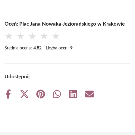
Oceń: Plac Jana Nowaka-Jeziorańskiego w Krakowie
★
★
★
★
★
Średnia ocena:
4.82
Liczba ocen:
9
Udostępnij
Share
Share
Share
Share
Share
Share
on
on
on
on
on
on
Facebook
X
Pinterest
WhatsApp
LinkedIn
Email
(Twitter)