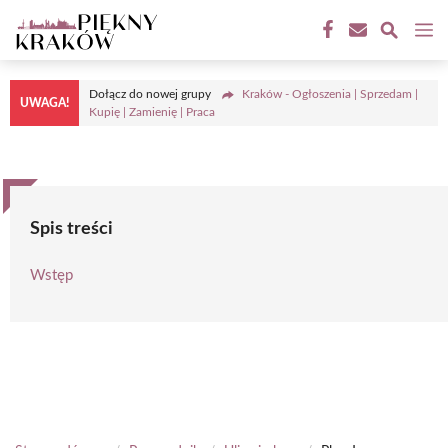
Przejdź
M
do
treści
Dołącz do nowej grupy
Kraków - Ogłoszenia | Sprzedam |
UWAGA!
Kupię | Zamienię | Praca
Spis treści
Wstęp