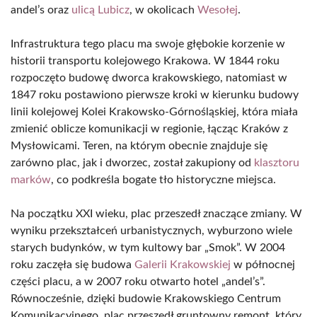
andel’s oraz
ulicą Lubicz
, w okolicach
Wesołej
.
Infrastruktura tego placu ma swoje głębokie korzenie w
historii transportu kolejowego Krakowa. W 1844 roku
rozpoczęto budowę dworca krakowskiego, natomiast w
1847 roku postawiono pierwsze kroki w kierunku budowy
linii kolejowej Kolei Krakowsko-Górnośląskiej, która miała
zmienić oblicze komunikacji w regionie, łącząc Kraków z
Mysłowicami. Teren, na którym obecnie znajduje się
zarówno plac, jak i dworzec, został zakupiony od
klasztoru
marków
, co podkreśla bogate tło historyczne miejsca.
Na początku XXI wieku, plac przeszedł znaczące zmiany. W
wyniku przekształceń urbanistycznych, wyburzono wiele
starych budynków, w tym kultowy bar „Smok”. W 2004
roku zaczęła się budowa
Galerii Krakowskiej
w północnej
części placu, a w 2007 roku otwarto hotel „andel’s”.
Równocześnie, dzięki budowie Krakowskiego Centrum
Komunikacyjnego, plac przeszedł gruntowny remont, który