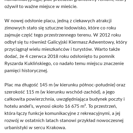
ożywił to ważne miejsce w mieście.
W nowej odsłonie placu, jedną z ciekawych atrakcji
zimowych stało się sztuczne lodowisko, które co roku
zajmuje część tego przestrzennego terenu. W 2012 roku
odbył się tu również Galicyjski Kiermasz Adwentowy, który
przyciągnął wielu mieszkańców i turystów. Warto także
dodać, że 4 czerwca 2018 roku odsłonięto tu pomnik
Ryszarda Kuklińskiego, co nadało temu miejscu znaczenie
pamięci historycznej.
Plac ma długość 145 m (w kierunku północ-południe) oraz
szerokość 115 m (w kierunku wschód-zachód), a jego
całkowita powierzchnia, uwzględniająca budynek poczty i
hotelu andel’s, wynosi około 16 675 m². To przestrzeń,
która łączy funkcje komunikacyjne z rekreacyjnymi, a jej
rozwój w ostatnich latach stanowi przykład nowoczesnej
urbanistyki w sercu Krakowa.