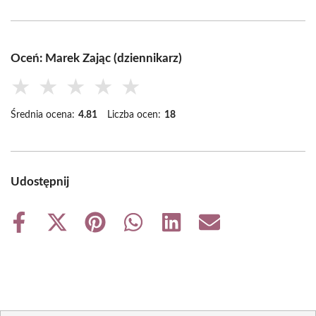
Oceń: Marek Zając (dziennikarz)
★
★
★
★
★
Średnia ocena:
4.81
Liczba ocen:
18
Udostępnij
Share
Share
Share
Share
Share
Share
on
on
on
on
on
on
Facebook
X
Pinterest
WhatsApp
LinkedIn
Email
(Twitter)