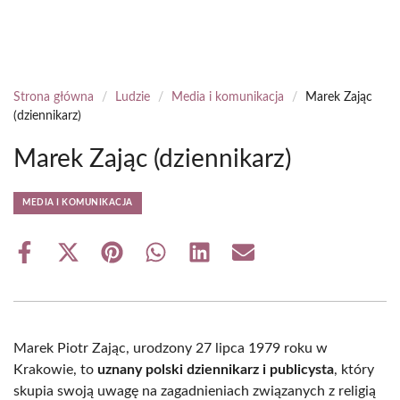
Strona główna
/
Ludzie
/
Media i komunikacja
/
Marek Zając
(dziennikarz)
Marek Zając (dziennikarz)
MEDIA I KOMUNIKACJA
Share
Share
Share
Share
Share
Share
on
on
on
on
on
on
Facebook
X
Pinterest
WhatsApp
LinkedIn
Email
(Twitter)
Marek Piotr Zając, urodzony 27 lipca 1979 roku w
Krakowie, to
uznany polski dziennikarz i publicysta
, który
skupia swoją uwagę na zagadnieniach związanych z religią