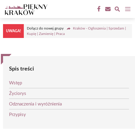
Przejdź
M
do
treści
Dołącz do nowej grupy
Kraków - Ogłoszenia | Sprzedam |
UWAGA!
Kupię | Zamienię | Praca
Spis treści
Wstęp
Życiorys
Odznaczenia i wyróżnienia
Przypisy