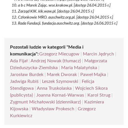
a b c Marek Zając. wse.krakow.pl. [dostęp 26.04.2015 r.]
Zarząd KIK. kik.waw.pl. [dostęp 26.04.2015 r.]
Członkowie MRO. auschwitz.org.pl. [dostęp 26.04.2015 r.]
Rada Fundacji. fundacja.auschwitz.org. [dostęp 26.06.2015 r.]
Pozostali ludzie w kategorii "Media i
komunikacja":
Grzegorz Miecugow
|
Marcin Jędrych
|
Ada Fijał
|
Andrzej Nowak (tłumacz)
|
Małgorzata
Dzieduszycka-Ziemilska
|
Maria Malatyńska
|
Jarosław Burdek
|
Marek Dworak
|
Paweł Majka
|
Jadwiga Rubiś
|
Leszek Szymowski
|
Felicja
Stendigowa
|
Anna Truskolaska
|
Wojciech Sikora
(publicysta)
|
Joanna Kornaś-Warwas
|
Karol Strug
|
Zygmunt Michałowski (dziennikarz)
|
Kazimiera
Kijowska
|
Władysław Prokesch
|
Grzegorz
Kurkiewicz