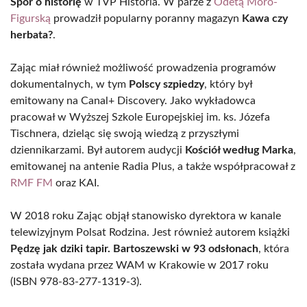
Spór o historię
w TVP Historia. W parze z
Odetą Moro-
Figurską
prowadził popularny poranny magazyn
Kawa czy
herbata?
.
Zając miał również możliwość prowadzenia programów
dokumentalnych, w tym
Polscy szpiedzy
, który był
emitowany na Canal+ Discovery. Jako wykładowca
pracował w Wyższej Szkole Europejskiej im. ks. Józefa
Tischnera, dzieląc się swoją wiedzą z przyszłymi
dziennikarzami. Był autorem audycji
Kościół według Marka
,
emitowanej na antenie Radia Plus, a także współpracował z
RMF FM
oraz KAI.
W 2018 roku Zając objął stanowisko dyrektora w kanale
telewizyjnym Polsat Rodzina. Jest również autorem książki
Pędzę jak dziki tapir. Bartoszewski w 93 odsłonach
, która
została wydana przez WAM w Krakowie w 2017 roku
(ISBN 978-83-277-1319-3).