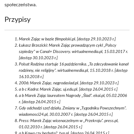
społeczeństwa.
Przypisy
Marek Zając w bazie filmpolski.pl. [dostęp 29.10.2023 r.]
Łukasz Brzezicki: Marek Zając prowadzącym cykl „Polscy
szpiedzy” w Canal+ Discovery. wirtualnemedia.pl, 15.03.2017 r.
[dostęp 30.10.2023 r.]
Polsat Rodzina startuje 16 października. „To zdecydowanie kanał
rodzinny, nie religijny”. wirtualnemedia.pl, 15.10.2018 r. [dostęp
16.10.2018 r.]
2006: Marek Zając. nagrodaslad.pl. [dostęp 29.10.2023 r.]
a b c Kadra: Marek Zając. uj.edu.pl. [dostęp 26.04.2015 r.]
a b Marek Zając laureatem Nagrody „Ślad”. ekai.pl, 05.02.2006
r. [dostęp 26.04.2015 r.]
Gdy odchodzi szef działu. Zmiany w „Tygodniku Powszechnym”.
wiadomosci24.pl, 30.03.2007 r. [dostęp 26.04.2015 r.]
Press: Marek Zając wicenaczelnym w „Przekroju”. press.pl,
01.02.2010 r. [dostęp 26.04.2015 r.]
a b Kawa czy herbata?. tvp.pl. [dostęp 26.04.2015 r.]