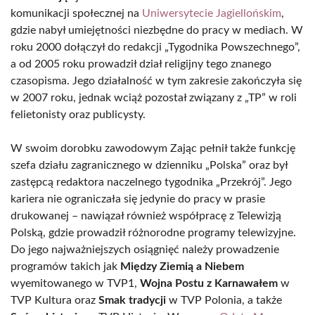
komunikacji społecznej na
Uniwersytecie Jagiellońskim
,
gdzie nabył umiejętności niezbędne do pracy w mediach. W
roku 2000 dołączył do redakcji „Tygodnika Powszechnego”,
a od 2005 roku prowadził dział religijny tego znanego
czasopisma. Jego działalność w tym zakresie zakończyła się
w 2007 roku, jednak wciąż pozostał związany z „TP” w roli
felietonisty oraz publicysty.
W swoim dorobku zawodowym Zając pełnił także funkcję
szefa działu zagranicznego w dzienniku „Polska” oraz był
zastępcą redaktora naczelnego tygodnika „Przekrój”. Jego
kariera nie ograniczała się jedynie do pracy w prasie
drukowanej – nawiązał również współpracę z Telewizją
Polską, gdzie prowadził różnorodne programy telewizyjne.
Do jego najważniejszych osiągnięć należy prowadzenie
programów takich jak
Między Ziemią a Niebem
wyemitowanego w TVP1,
Wojna Postu z Karnawałem
w
TVP Kultura oraz
Smak tradycji
w TVP Polonia, a także