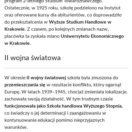
program 2-letniego Studium Towaroznawczego.
Ostatecznie, w 1925 roku, szkołę podzielono na Instytut
oraz oferowane kursy dla abiturientów, co doprowadziło
do przekształcenia w
Wyższe Studium Handlowe w
Krakowie
. Z czasem, po kolejnych zmianach nazw,
placówka ta zyskała miano
Uniwersytetu Ekonomicznego
w Krakowie
.
II wojna światowa
W okresie
II wojny światowej
szkoła była zmuszona do
przemieszczania się
w rezultacie konfliktu, który ogarnął
Europę. W latach 1939–1945, chociaż zmieniała lokalizacje,
zachowała swoją działalność. W tym trudnym czasie
funkcjonowała jako Szkoła handlowa Wyższego Stopnia
,
co świadczy o jej determinacji i zaangażowaniu w
kontynuowanie edukacji pomimo nieprzyjaznych
warunków.