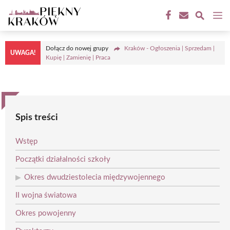
Przejdź
M
do
treści
Dołącz do nowej grupy
Kraków - Ogłoszenia | Sprzedam |
UWAGA!
Kupię | Zamienię | Praca
Spis treści
Wstęp
Początki działalności szkoły
Okres dwudziestolecia międzywojennego
II wojna światowa
Okres powojenny