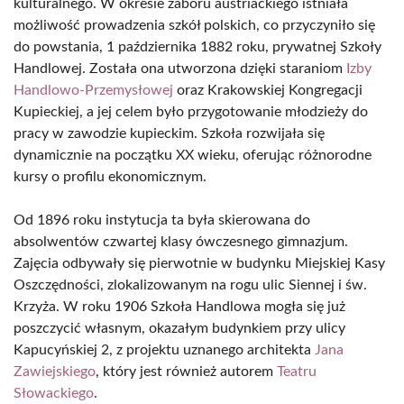
kulturalnego. W okresie zaboru austriackiego istniała
możliwość prowadzenia szkół polskich, co przyczyniło się
do powstania, 1 października 1882 roku, prywatnej Szkoły
Handlowej. Została ona utworzona dzięki staraniom
Izby
Handlowo-Przemysłowej
oraz Krakowskiej Kongregacji
Kupieckiej, a jej celem było przygotowanie młodzieży do
pracy w zawodzie kupieckim. Szkoła rozwijała się
dynamicznie na początku XX wieku, oferując różnorodne
kursy o profilu ekonomicznym.
Od 1896 roku instytucja ta była skierowana do
absolwentów czwartej klasy ówczesnego gimnazjum.
Zajęcia odbywały się pierwotnie w budynku Miejskiej Kasy
Oszczędności, zlokalizowanym na rogu ulic Siennej i św.
Krzyża. W roku 1906 Szkoła Handlowa mogła się już
poszczycić własnym, okazałym budynkiem przy ulicy
Kapucyńskiej 2, z projektu uznanego architekta
Jana
Zawiejskiego
, który jest również autorem
Teatru
Słowackiego
.