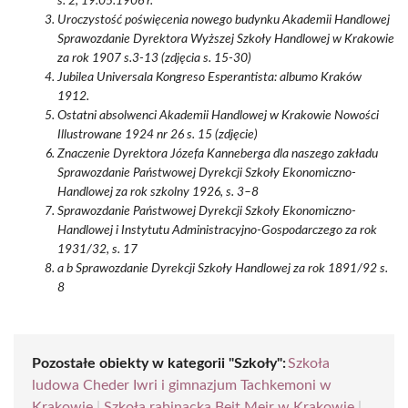
s. 2, 19.05.1906 r.
Uroczystość poświęcenia nowego budynku Akademii Handlowej
Sprawozdanie Dyrektora Wyższej Szkoły Handlowej w Krakowie
za rok 1907 s.3-13 (zdjęcia s. 15-30)
Jubilea Universala Kongreso Esperantista: albumo Kraków
1912.
Ostatni absolwenci Akademii Handlowej w Krakowie Nowości
Illustrowane 1924 nr 26 s. 15 (zdjęcie)
Znaczenie Dyrektora Józefa Kanneberga dla naszego zakładu
Sprawozdanie Państwowej Dyrekcji Szkoły Ekonomiczno-
Handlowej za rok szkolny 1926, s. 3–8
Sprawozdanie Państwowej Dyrekcji Szkoły Ekonomiczno-
Handlowej i Instytutu Administracyjno-Gospodarczego za rok
1931/32, s. 17
a b Sprawozdanie Dyrekcji Szkoły Handlowej za rok 1891/92 s.
8
Pozostałe obiekty w kategorii "Szkoły":
Szkoła
ludowa Cheder Iwri i gimnazjum Tachkemoni w
Krakowie
|
Szkoła rabinacka Beit Meir w Krakowie
|