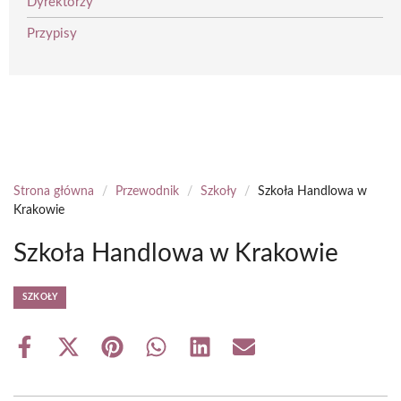
Dyrektorzy
Przypisy
Strona główna
/
Przewodnik
/
Szkoły
/
Szkoła Handlowa w
Krakowie
Szkoła Handlowa w Krakowie
SZKOŁY
Share
Share
Share
Share
Share
Share
on
on
on
on
on
on
Facebook
X
Pinterest
WhatsApp
LinkedIn
Email
(Twitter)