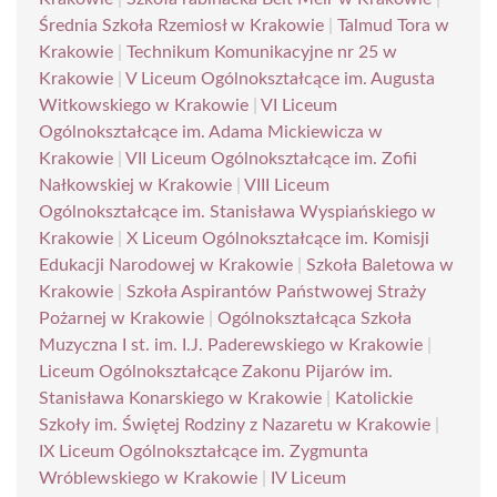
Średnia Szkoła Rzemiosł w Krakowie
|
Talmud Tora w
Krakowie
|
Technikum Komunikacyjne nr 25 w
Krakowie
|
V Liceum Ogólnokształcące im. Augusta
Witkowskiego w Krakowie
|
VI Liceum
Ogólnokształcące im. Adama Mickiewicza w
Krakowie
|
VII Liceum Ogólnokształcące im. Zofii
Nałkowskiej w Krakowie
|
VIII Liceum
Ogólnokształcące im. Stanisława Wyspiańskiego w
Krakowie
|
X Liceum Ogólnokształcące im. Komisji
Edukacji Narodowej w Krakowie
|
Szkoła Baletowa w
Krakowie
|
Szkoła Aspirantów Państwowej Straży
Pożarnej w Krakowie
|
Ogólnokształcąca Szkoła
Muzyczna I st. im. I.J. Paderewskiego w Krakowie
|
Liceum Ogólnokształcące Zakonu Pijarów im.
Stanisława Konarskiego w Krakowie
|
Katolickie
Szkoły im. Świętej Rodziny z Nazaretu w Krakowie
|
IX Liceum Ogólnokształcące im. Zygmunta
Wróblewskiego w Krakowie
|
IV Liceum