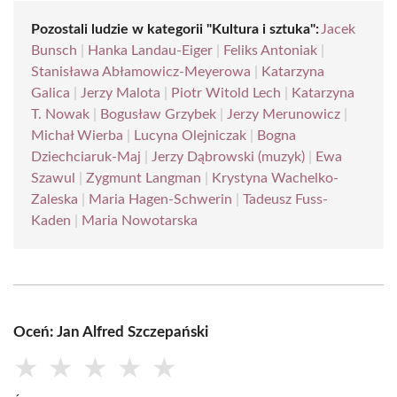
Pozostali ludzie w kategorii "Kultura i sztuka":
Jacek
Bunsch
|
Hanka Landau-Eiger
|
Feliks Antoniak
|
Stanisława Abłamowicz-Meyerowa
|
Katarzyna
Galica
|
Jerzy Malota
|
Piotr Witold Lech
|
Katarzyna
T. Nowak
|
Bogusław Grzybek
|
Jerzy Merunowicz
|
Michał Wierba
|
Lucyna Olejniczak
|
Bogna
Dziechciaruk-Maj
|
Jerzy Dąbrowski (muzyk)
|
Ewa
Szawul
|
Zygmunt Langman
|
Krystyna Wachelko-
Zaleska
|
Maria Hagen-Schwerin
|
Tadeusz Fuss-
Kaden
|
Maria Nowotarska
Oceń: Jan Alfred Szczepański
★
★
★
★
★