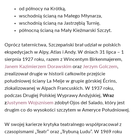
od północy na Krótką,
wschodnią ścianą na Małego Młynarza,
wschodnią ścianą na Jastrzębią Turnię,
północną ścianą na Mały Kieżmarski Szczyt.
Oprócz taternictwa, Szczepański brał udział w polskich
ekspedycjach w Alpy, Atlas i Andy. W dniach 31 lipca – 1
sierpnia 1927 roku, razem z Wincentym Birkenmajerem,
Janem Kazimierzem Dorawskim
oraz
Jerzym Golczem
,
zrealizował drugie w historii całkowite przejście
południowej ściany La Meije w grupie górskiej Écrins,
zlokalizowanej w Alpach Francuskich. W 1937 roku,
podczas Drugiej Polskiej Wyprawy Andyjskiej,
Wraz
z
Justynem Wojsznisem
zdobył Ojos del Salado, który jest
drugim co do wysokości szczytem w Ameryce Południowej.
W swojej karierze krytyka teatralnego współpracował z
czasopismami „Teatr” oraz „Trybuną Ludu”. W 1969 roku