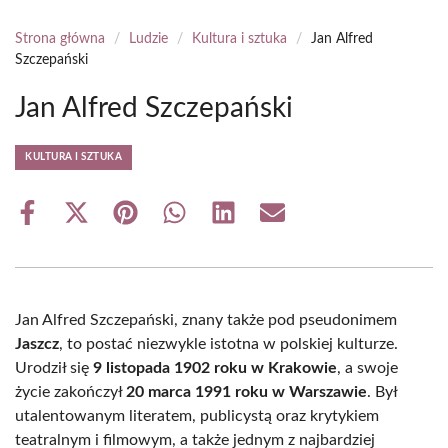
Strona główna
/
Ludzie
/
Kultura i sztuka
/
Jan Alfred
Szczepański
Jan Alfred Szczepański
KULTURA I SZTUKA
Share
Share
Share
Share
Share
Share
on
on
on
on
on
on
Facebook
X
Pinterest
WhatsApp
LinkedIn
Email
(Twitter)
Jan Alfred Szczepański, znany także pod pseudonimem
Jaszcz
, to postać niezwykle istotna w polskiej kulturze.
Urodził się
9 listopada 1902 roku w Krakowie
, a swoje
życie zakończył
20 marca 1991 roku w Warszawie
. Był
utalentowanym literatem, publicystą oraz krytykiem
teatralnym i filmowym, a także jednym z najbardziej