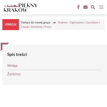
Przejdź
M
do
treści
Dołącz do nowej grupy
Kraków - Ogłoszenia | Sprzedam |
UWAGA!
Kupię | Zamienię | Praca
Spis treści
Wstęp
Życiorys