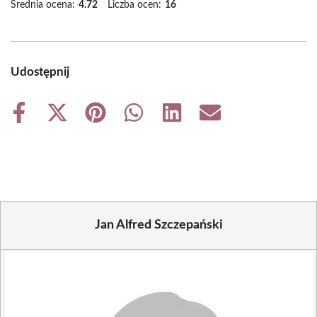
Średnia ocena:
4.72
Liczba ocen:
16
Udostępnij
Share
Share
Share
Share
Share
Share
on
on
on
on
on
on
Facebook
X
Pinterest
WhatsApp
LinkedIn
Email
(Twitter)
Jan Alfred Szczepański