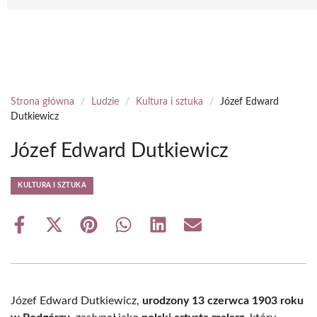
Strona główna
/
Ludzie
/
Kultura i sztuka
/
Józef Edward
Dutkiewicz
Józef Edward Dutkiewicz
KULTURA I SZTUKA
Share
Share
Share
Share
Share
Share
on
on
on
on
on
on
Facebook
X
Pinterest
WhatsApp
LinkedIn
Email
(Twitter)
Józef Edward Dutkiewicz,
urodzony 13 czerwca 1903 roku