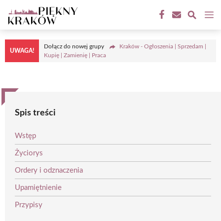
Przejdź
M
do
treści
Dołącz do nowej grupy
Kraków - Ogłoszenia | Sprzedam |
UWAGA!
Kupię | Zamienię | Praca
Spis treści
Wstęp
Życiorys
Ordery i odznaczenia
Upamiętnienie
Przypisy