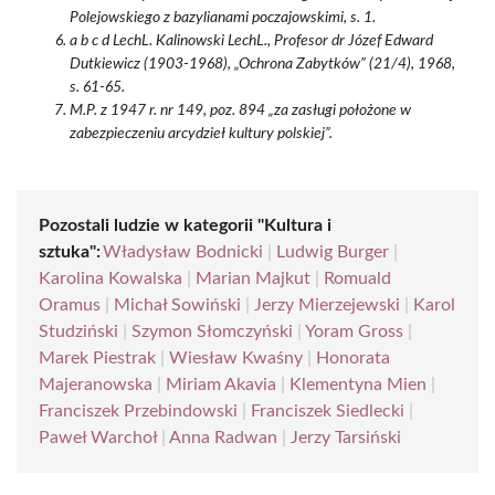
Polejowskiego z bazylianami poczajowskimi, s. 1.
a b c d LechL. Kalinowski LechL., Profesor dr Józef Edward
Dutkiewicz (1903-1968), „Ochrona Zabytków” (21/4), 1968,
s. 61-65.
M.P. z 1947 r. nr 149, poz. 894 „za zasługi położone w
zabezpieczeniu arcydzieł kultury polskiej”.
Pozostali ludzie w kategorii "Kultura i
sztuka":
Władysław Bodnicki
|
Ludwig Burger
|
Karolina Kowalska
|
Marian Majkut
|
Romuald
Oramus
|
Michał Sowiński
|
Jerzy Mierzejewski
|
Karol
Studziński
|
Szymon Słomczyński
|
Yoram Gross
|
Marek Piestrak
|
Wiesław Kwaśny
|
Honorata
Majeranowska
|
Miriam Akavia
|
Klementyna Mien
|
Franciszek Przebindowski
|
Franciszek Siedlecki
|
Paweł Warchoł
|
Anna Radwan
|
Jerzy Tarsiński