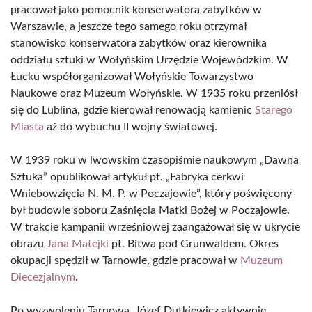
pracował jako pomocnik konserwatora zabytków w
Warszawie, a jeszcze tego samego roku otrzymał
stanowisko konserwatora zabytków oraz kierownika
oddziału sztuki w Wołyńskim Urzędzie Wojewódzkim. W
Łucku współorganizował Wołyńskie Towarzystwo
Naukowe oraz Muzeum Wołyńskie. W 1935 roku przeniósł
się do Lublina, gdzie kierował renowacją kamienic
Starego
Miasta
aż do wybuchu II wojny światowej.
W 1939 roku w lwowskim czasopiśmie naukowym „Dawna
Sztuka” opublikował artykuł pt. „Fabryka cerkwi
Wniebowzięcia N. M. P. w Poczajowie”, który poświęcony
był budowie soboru Zaśnięcia Matki Bożej w Poczajowie.
W trakcie kampanii wrześniowej zaangażował się w ukrycie
obrazu
Jana Matejki
pt. Bitwa pod Grunwaldem. Okres
okupacji spędził w Tarnowie, gdzie pracował w
Muzeum
Diecezjalnym
.
Po wyzwoleniu Tarnowa, Józef Dutkiewicz aktywnie