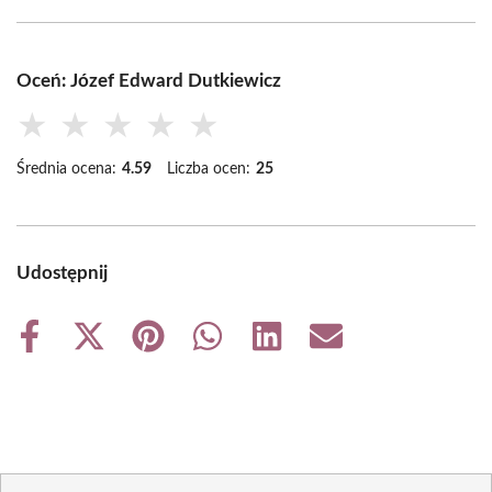
Oceń: Józef Edward Dutkiewicz
★
★
★
★
★
Średnia ocena:
4.59
Liczba ocen:
25
Udostępnij
Share
Share
Share
Share
Share
Share
on
on
on
on
on
on
Facebook
X
Pinterest
WhatsApp
LinkedIn
Email
(Twitter)