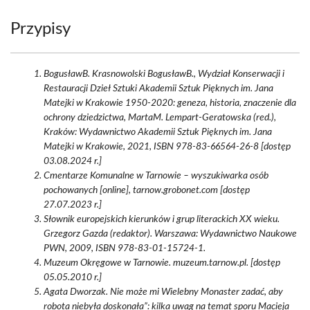
Przypisy
BogusławB. Krasnowolski BogusławB., Wydział Konserwacji i
Restauracji Dzieł Sztuki Akademii Sztuk Pięknych im. Jana
Matejki w Krakowie 1950-2020: geneza, historia, znaczenie dla
ochrony dziedzictwa, MartaM. Lempart-Geratowska (red.),
Kraków: Wydawnictwo Akademii Sztuk Pięknych im. Jana
Matejki w Krakowie, 2021, ISBN 978-83-66564-26-8 [dostęp
03.08.2024 r.]
Cmentarze Komunalne w Tarnowie – wyszukiwarka osób
pochowanych [online], tarnow.grobonet.com [dostęp
27.07.2023 r.]
Słownik europejskich kierunków i grup literackich XX wieku.
Grzegorz Gazda (redaktor). Warszawa: Wydawnictwo Naukowe
PWN, 2009, ISBN 978-83-01-15724-1.
Muzeum Okręgowe w Tarnowie. muzeum.tarnow.pl. [dostęp
05.05.2010 r.]
Agata Dworzak. Nie może mi Wielebny Monaster zadać, aby
robota niebyła doskonała”: kilka uwag na temat sporu Macieja