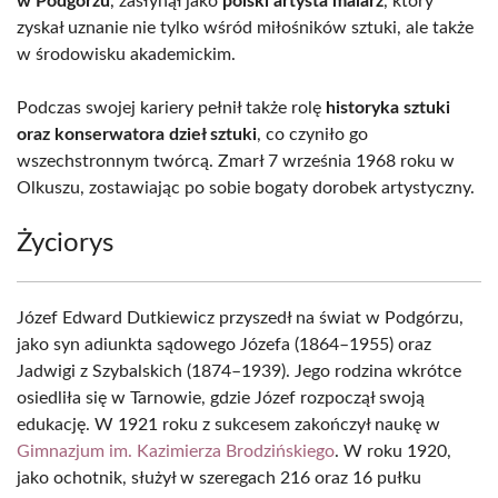
w Podgórzu
, zasłynął jako
polski artysta malarz
, który
zyskał uznanie nie tylko wśród miłośników sztuki, ale także
w środowisku akademickim.
Podczas swojej kariery pełnił także rolę
historyka sztuki
oraz konserwatora dzieł sztuki
, co czyniło go
wszechstronnym twórcą. Zmarł 7 września 1968 roku w
Olkuszu, zostawiając po sobie bogaty dorobek artystyczny.
Życiorys
Józef Edward Dutkiewicz przyszedł na świat w Podgórzu,
jako syn adiunkta sądowego Józefa (1864–1955) oraz
Jadwigi z Szybalskich (1874–1939). Jego rodzina wkrótce
osiedliła się w Tarnowie, gdzie Józef rozpoczął swoją
edukację. W 1921 roku z sukcesem zakończył naukę w
Gimnazjum im. Kazimierza Brodzińskiego
. W roku 1920,
jako ochotnik, służył w szeregach 216 oraz 16 pułku