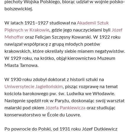
piechoty Wojska Polskiego, biorąc udział w wojnie polsko-
bolszewickiej.
W latach 1921–1927 studiował na
Akademii Sztuk
Pięknych w Krakowie
, gdzie jego nauczycielami byli
Józef
Mehoffer
oraz Felicjan Szczęsny Kowarski. W 1922 roku
nawiązał współpracę z grupą młodych poetów
krakowskich, które określały siebie mianem negatywistów.
W 1929 roku, na krótko, objął kierownictwo Muzeum
Miasta Tarnowa.
W 1930 roku zdobył doktorat z historii sztuki na
Uniwersytecie Jagiellońskim
, pisząc rozprawę na temat
kościoła barokowego pw. św. Ludwika we Włodawie.
Następnie spędził rok w Paryżu, doskonaląc swój warsztat
malarski pod okiem
Józefa Pankiewicza
oraz studiując
konserwatorstwo w École du Louvre.
Po powrocie do Polski, od 1931 roku Józef Dutkiewicz