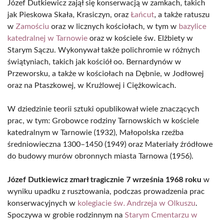
Józef Dutkiewicz zajął się konserwacją w zamkach, takich
jak Pieskowa Skała, Krasiczyn, oraz
Łańcut
, a także ratuszu
w
Zamościu
oraz w licznych kościołach, w tym w
bazylice
katedralnej w Tarnowie
oraz w kościele św. Elżbiety w
Starym Sączu. Wykonywał także polichromie w różnych
świątyniach, takich jak kościół oo. Bernardynów w
Przeworsku, a także w kościołach na Dębnie, w Jodłowej
oraz na Ptaszkowej, w Krużlowej i Ciężkowicach.
W dziedzinie teorii sztuki opublikował wiele znaczących
prac, w tym: Grobowce rodziny Tarnowskich w kościele
katedralnym w Tarnowie (1932), Małopolska rzeźba
średniowieczna 1300–1450 (1949) oraz Materiały źródłowe
do budowy murów obronnych miasta Tarnowa (1956).
Józef Dutkiewicz zmarł tragicznie 7 września 1968 roku
w
wyniku upadku z rusztowania, podczas prowadzenia prac
konserwacyjnych w
kolegiacie św. Andrzeja w Olkuszu
.
Spoczywa w grobie rodzinnym na
Starym Cmentarzu w