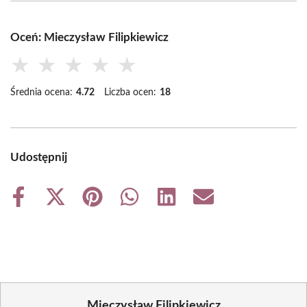
Oceń: Mieczysław Filipkiewicz
★
★
★
★
★
Średnia ocena:
4.72
Liczba ocen:
18
Udostępnij
Share
Share
Share
Share
Share
Share
on
on
on
on
on
on
Facebook
X
Pinterest
WhatsApp
LinkedIn
Email
(Twitter)
Mieczysław Filipkiewicz