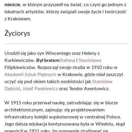
mieście
, w którym przyszedł na świat, co czyni go jednym z
lokalnych artystów, którzy związali swoje życie i twórczość
z Krakowem.
Życiorys
Urodził się jako syn Wincentego oraz Heleny z
Kurkiewiczów.
Był bratem
Stefana
i
Stanisława
Filipkiewiczów. Rozpoczął swoje studia w 1910 roku w
Akademii Sztuk Pięknych
w Krakowie, gdzie miał zaszczyt
uczyć się pod okiem takich osobistości jak
Stanisław
Dębicki
,
Józef Pankiewicz
oraz Teodor Axentowicz.
W 1915 roku przerwał naukę, zatrudniając się w biurze
architektonicznym, zajmując się projektowaniem
infrastruktury kolejki wąskotorowej w centralnej Polsce.
Jego dalsza edukacja kontynuowana była w Wiedniu, skąd
powrócił w 1921 roku, by ponownie studiować na