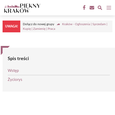
Przejdź
M
do
treści
Dołącz do nowej grupy
Kraków - Ogłoszenia | Sprzedam |
UWAGA!
Kupię | Zamienię | Praca
Spis treści
Wstęp
Życiorys