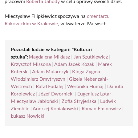
pracowni
Roberta Jahody
w celu oprawy swoich dzieł.
Mieczysław Filipkiewicz spoczywa na
cmentarzu
Rakowickim w Krakowie
, w kwaterze IVa-wsch.
Pozostali ludzie w kategorii "Kultura i
sztuka":
Magdalena Miklasz
|
Jan Szutkiewicz
|
Krzysztof Missona
|
Adam Jacek Kozak
|
Marek
Koterski
|
Adam Mularczyk
|
Kinga Zygma
|
Włodzimierz Dmytryszyn
|
Gizela Nebenzahl-
Wistreich
|
Rafał Fudalej
|
Weronika Humaj
|
Danuta
Korolewicz
|
Józef Dwornicki
|
Eugeniusz Lotar
|
Mieczysław Jabłoński
|
Zofia Stryjeńska
|
Ludwik
Ziemblic
|
Andrzej Koniakowski
|
Roman Eminowicz
|
Łukasz Nowicki