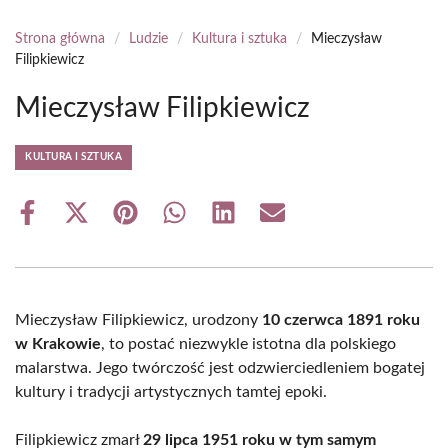
Strona główna
/
Ludzie
/
Kultura i sztuka
/
Mieczysław
Filipkiewicz
Mieczysław Filipkiewicz
KULTURA I SZTUKA
Share
Share
Share
Share
Share
Share
on
on
on
on
on
on
Facebook
X
Pinterest
WhatsApp
LinkedIn
Email
(Twitter)
Mieczysław Filipkiewicz, urodzony
10 czerwca 1891 roku
w Krakowie
, to postać niezwykle istotna dla polskiego
malarstwa. Jego twórczość jest odzwierciedleniem bogatej
kultury i tradycji artystycznych tamtej epoki.
Filipkiewicz zmarł
29 lipca 1951 roku w tym samym