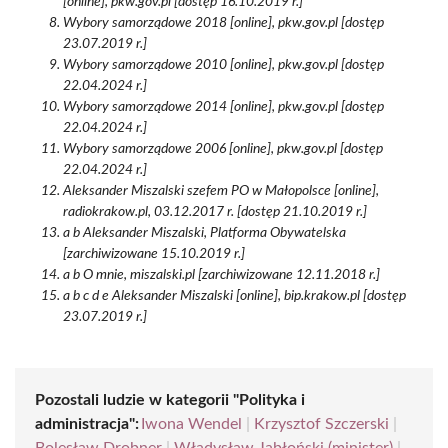
[online], pkw.gov.pl [dostęp 16.10.2019 r.]
Wybory samorządowe 2018 [online], pkw.gov.pl [dostęp
23.07.2019 r.]
Wybory samorządowe 2010 [online], pkw.gov.pl [dostęp
22.04.2024 r.]
Wybory samorządowe 2014 [online], pkw.gov.pl [dostęp
22.04.2024 r.]
Wybory samorządowe 2006 [online], pkw.gov.pl [dostęp
22.04.2024 r.]
Aleksander Miszalski szefem PO w Małopolsce [online],
radiokrakow.pl, 03.12.2017 r. [dostęp 21.10.2019 r.]
a b Aleksander Miszalski, Platforma Obywatelska
[zarchiwizowane 15.10.2019 r.]
a b O mnie, miszalski.pl [zarchiwizowane 12.11.2018 r.]
a b c d e Aleksander Miszalski [online], bip.krakow.pl [dostęp
23.07.2019 r.]
Pozostali ludzie w kategorii "Polityka i
administracja":
Iwona Wendel
|
Krzysztof Szczerski
|