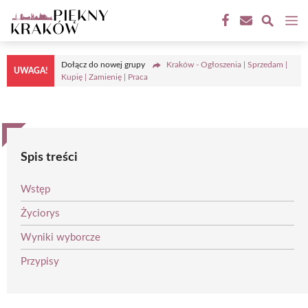
Przejdź
M
do
treści
Dołącz do nowej grupy
Kraków - Ogłoszenia | Sprzedam |
UWAGA!
Kupię | Zamienię | Praca
Spis treści
Wstęp
Życiorys
Wyniki wyborcze
Przypisy