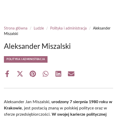
Strona główna
/
Ludzie
/
Polityka i administracja
/
Aleksander
Miszalski
Aleksander Miszalski
POLITYKA I ADMINISTRACJA
Share
Share
Share
Share
Share
Share
on
on
on
on
on
on
Facebook
X
Pinterest
WhatsApp
LinkedIn
Email
(Twitter)
Aleksander Jan Miszalski,
urodzony 7 sierpnia 1980 roku w
Krakowie
, jest postacią znaną w polskiej polityce oraz w
sferze przedsiębiorczości.
W swojej karierze politycznej