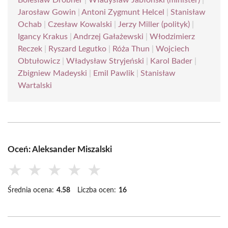
Bolesław Drobner
|
Władysław Jabłoński (minister)
|
Jarosław Gowin
|
Antoni Zygmunt Helcel
|
Stanisław
Ochab
|
Czesław Kowalski
|
Jerzy Miller (polityk)
|
Igancy Krakus
|
Andrzej Gałażewski
|
Włodzimierz
Reczek
|
Ryszard Legutko
|
Róża Thun
|
Wojciech
Obtułowicz
|
Władysław Stryjeński
|
Karol Bader
|
Zbigniew Madeyski
|
Emil Pawlik
|
Stanisław
Wartalski
Oceń: Aleksander Miszalski
★
★
★
★
★
Średnia ocena:
4.58
Liczba ocen:
16