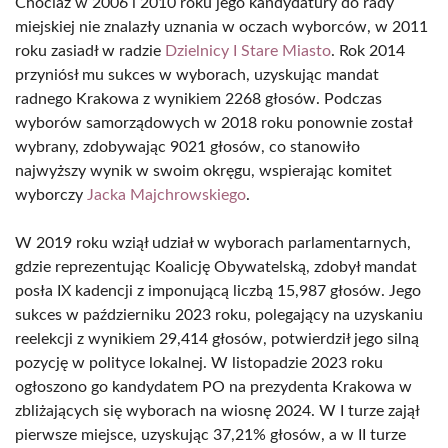
Chociaż w 2006 i 2010 roku jego kandydatury do rady
miejskiej nie znalazły uznania w oczach wyborców, w 2011
roku zasiadł w radzie
Dzielnicy I Stare Miasto
. Rok 2014
przyniósł mu sukces w wyborach, uzyskując mandat
radnego Krakowa z wynikiem 2268 głosów. Podczas
wyborów samorządowych w 2018 roku ponownie został
wybrany, zdobywając 9021 głosów, co stanowiło
najwyższy wynik w swoim okręgu, wspierając komitet
wyborczy
Jacka Majchrowskiego
.
W 2019 roku wziął udział w wyborach parlamentarnych,
gdzie reprezentując Koalicję Obywatelską, zdobył mandat
posła IX kadencji z imponującą liczbą 15,987 głosów. Jego
sukces w październiku 2023 roku, polegający na uzyskaniu
reelekcji z wynikiem 29,414 głosów, potwierdził jego silną
pozycję w polityce lokalnej. W listopadzie 2023 roku
ogłoszono go kandydatem PO na prezydenta Krakowa w
zbliżających się wyborach na wiosnę 2024. W I turze zajął
pierwsze miejsce, uzyskując 37,21% głosów, a w II turze