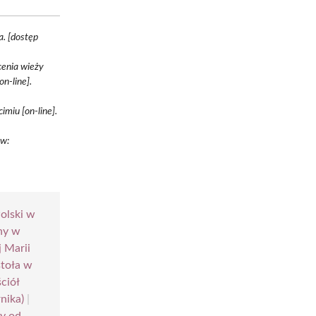
. [dostęp
cenia wieży
n-line].
imiu [on-line].
ów:
olski w
ny w
j Marii
stoła w
ciół
nika)
|
sy od