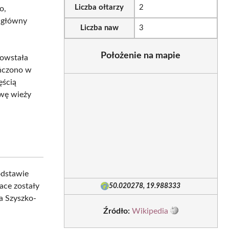
Liczba ołtarzy
2
o,
z główny
Liczba naw
3
Położenie na mapie
powstała
ończono w
ęścią
owę wieży
odstawie
ace zostały
50.020278, 19.988333
a Szyszko-
Źródło:
Wikipedia