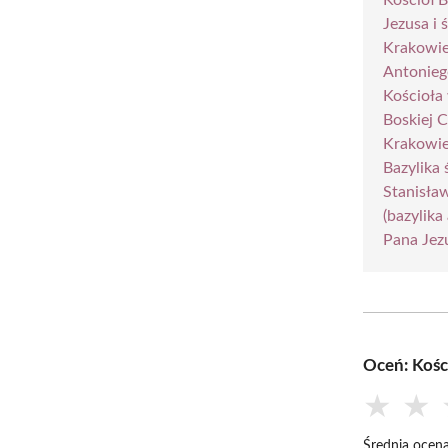
Jezusa i
Krakowi
Antonieg
Kościoła
Boskiej 
Krakowi
Bazylika
Stanisła
(bazylik
Pana Jez
Oceń: Kośc
★
★
Średnia ocena