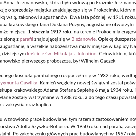
u Anna Jerzmanowska, która była wdową po Erazmie Jerzmano
yzję o sprzedaży majątku znajdującego się w Prokocimiu, który n
ą wsią, zakonowi augustianów. Dwa lata później, w 1911 roku,
kupa krakowskiego Jana Duklana Puzyny, augustianie otworzyli i 
ymże miejscu.
1 stycznia 1917 roku
na terenie Prokocimia eryg
dzieloną z
parafii
znajdującej się w
Bieżanowie
. Opiekę duszpaste
augustianie, a wszelkie nabożeństwa miały miejsce w kaplicy Na
, dzisiejszym
kościele św. Mikołaja z Tolentino
. Człowiekiem, któ
tanowisko pierwszego proboszcza, był Wilhelm Gaczek.
nego kościoła parafialnego rozpoczęła się w 1932 roku, wedłu
ygmunta Gawlika
. Kamień węgielny nowej świątyni został poś
iskupa krakowskiego Adama Stefana Sapiehę 6 maja 1934 roku. N
lane zostały wstrzymane w 1938 roku, a do tego czasu powstał
 z zakrystią oraz kaplica.
u wznowiono prace budowlane, tym razem z zastosowaniem n
torstwa Adolfa Szyszko-Bohusza. W 1950 roku nad parafią zaczę
ezjalni. Po zakończeniu głównych prac budowlanych w 1957 roku