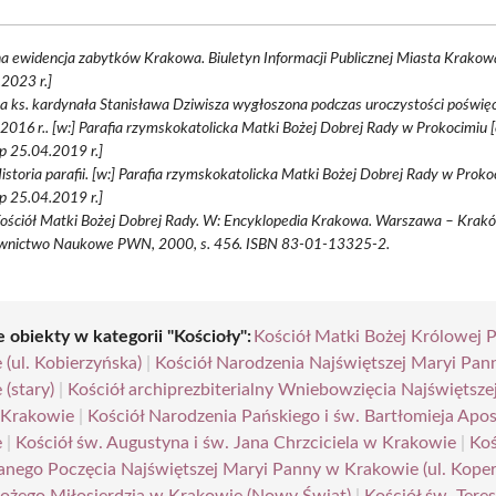
 ewidencja zabytków Krakowa. Biuletyn Informacji Publicznej Miasta Krakowa
2023 r.]
a ks. kardynała Stanisława Dziwisza wygłoszona podczas uroczystości poświę
2016 r.. [w:] Parafia rzymskokatolicka Matki Bożej Dobrej Rady w Prokocimiu [o
p 25.04.2019 r.]
Historia parafii. [w:] Parafia rzymskokatolicka Matki Bożej Dobrej Rady w Prokoc
p 25.04.2019 r.]
Kościół Matki Bożej Dobrej Rady. W: Encyklopedia Krakowa. Warszawa – Krak
nictwo Naukowe PWN, 2000, s. 456. ISBN 83-01-13325-2.
 obiekty w kategorii "Kościoły":
Kościół Matki Bożej Królowej P
(ul. Kobierzyńska)
|
Kościół Narodzenia Najświętszej Maryi Pan
(stary)
|
Kościół archiprezbiterialny Wniebowzięcia Najświętsze
 Krakowie
|
Kościół Narodzenia Pańskiego i św. Bartłomieja Apo
e
|
Kościół św. Augustyna i św. Jana Chrzciciela w Krakowie
|
Koś
anego Poczęcia Najświętszej Maryi Panny w Krakowie (ul. Koper
Bożego Miłosierdzia w Krakowie (Nowy Świat)
|
Kościół św. Tere