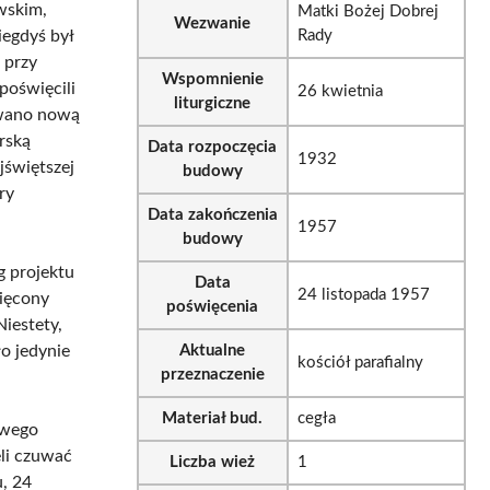
wskim,
Matki Bożej Dobrej
Wezwanie
iegdyś był
Rady
 przy
Wspomnienie
poświęcili
26 kwietnia
liturgiczne
owano nową
rską
Data rozpoczęcia
1932
jświętszej
budowy
ry
Data zakończenia
1957
budowy
g projektu
Data
24 listopada 1957
więcony
poświęcenia
iestety,
o jedynie
Aktualne
kościół parafialny
przeznaczenie
Materiał bud.
cegła
owego
li czuwać
Liczba wież
1
, 24