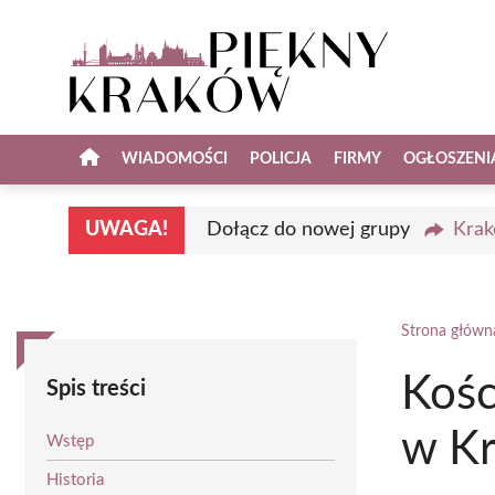
Przejdź
do
treści
WIADOMOŚCI
POLICJA
FIRMY
OGŁOSZENI
UWAGA!
Dołącz do nowej grupy
Krak
Strona główn
Kośc
Spis treści
w K
Wstęp
Historia