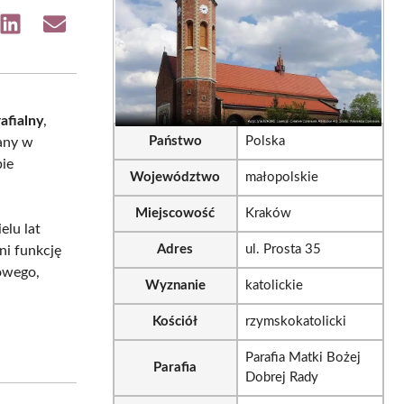
e
Share
Share
on
on
sApp
LinkedIn
Email
afialny
,
Państwo
Polska
any w
bie
Województwo
małopolskie
Miejscowość
Kraków
elu lat
Adres
ul. Prosta 35
ni funkcję
rowego,
Wyznanie
katolickie
Kościół
rzymskokatolicki
Parafia Matki Bożej
Parafia
Dobrej Rady