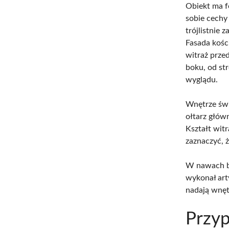
Obiekt ma f
sobie cechy
trójlistnie 
Fasada kośc
witraż prze
boku, od st
wyglądu.
Wnętrze świ
ołtarz głów
Kształt wit
zaznaczyć, 
W nawach bo
wykonał art
nadają wnęt
Przyp