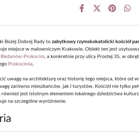
Share
Share
Share
Shar
on
on
on
on
Facebook
X
Pinterest
What
(Twitter)
ki Bożej Dobrej Rady to
zabytkowy rzymskokatolicki kościół par
oje miejsce w malowniczym Krakowie. Obiekt ten jest usytuow
II Bieżanów-Prokocim
, a konkretnie przy ulicy Prostej 35, w obrę
nego
Prokocimia
.
ć uwagę na architekturę oraz historię tego miejsca, które od wi
wagę zarówno mieszkańców, jak i turystów. Kościół nie tylko peł
le również jest istotnym elementem lokalnego dziedzictwa kultu
guje na szczególne wyróżnienie.
ria