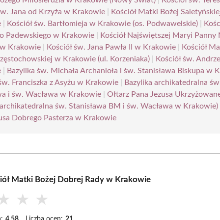
 św. Jana od Krzyża w Krakowie
|
Kościół Matki Bożej Saletyńskie
e
|
Kościół św. Bartłomieja w Krakowie (os. Podwawelskie)
|
Kośc
o Padewskiego w Krakowie
|
Kościół Najświętszej Maryi Panny
 w Krakowie
|
Kościół św. Jana Pawła II w Krakowie
|
Kościół Ma
Częstochowskiej w Krakowie (ul. Korzeniaka)
|
Kościół św. Andrz
e
|
Bazylika św. Michała Archanioła i św. Stanisława Biskupa w 
 św. Franciszka z Asyżu w Krakowie
|
Bazylika archikatedralna św
wa i św. Wacława w Krakowie
|
Ołtarz Pana Jezusa Ukrzyżowan
a archikatedralna św. Stanisława BM i św. Wacława w Krakowie)
usa Dobrego Pasterza w Krakowie
iół Matki Bożej Dobrej Rady w Krakowie
★
★
★
:
4.58
Liczba ocen:
21