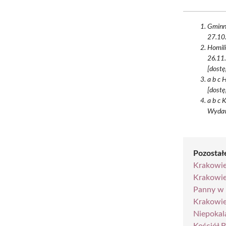
Gminna
27.10.
Homili
26.11.
[dostę
a b c 
[dostę
a b c 
Wydaw
Pozostałe
Krakowie 
Krakowie 
Panny w
Krakowi
Niepokal
Kościół 