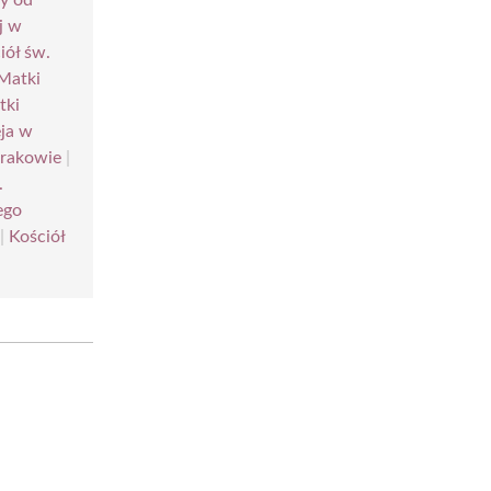
j w
iół św.
 Matki
tki
eja w
Krakowie
|
.
ego
|
Kościół