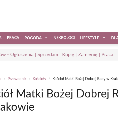
A
PRACA
POGODA
NEKROLOGI
LIFESTYLE
DL
ów - Ogłoszenia | Sprzedam | Kupię | Zamienię | Praca
a
/
Przewodnik
/
Kościoły
/
Kościół Matki Bożej Dobrej Rady w Kra
iół Matki Bożej Dobrej 
rakowie