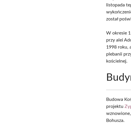
listopada t
wykończenie
został pośw
W okresie 1
przy alei A
1998 roku, 
plebanii pr
kościelnej.
Budy
Budowa Kośc
projektu
Zy
wznowione, 
Bohusza.