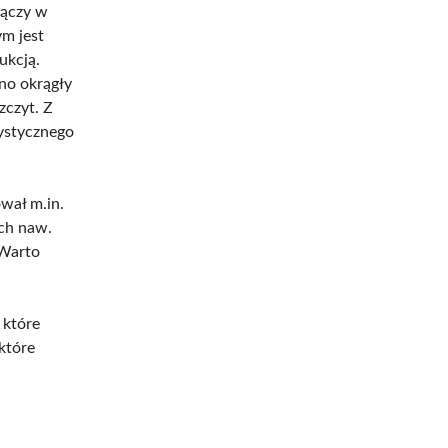
łączy w
m jest
ukcją.
no okrągły
zczyt. Z
rystycznego
ował m.in.
ych naw.
 Warto
 które
które