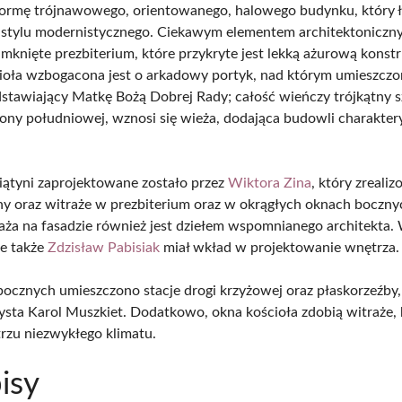
ormę trójnawowego, orientowanego, halowego budynku, który 
 stylu modernistycznego. Ciekawym elementem architektoniczny
zamknięte prezbiterium, które przykryte jest lekką ażurową konstr
ioła wzbogacona jest o arkadowy portyk, nad którym umieszczo
dstawiający Matkę Bożą Dobrej Rady; całość wieńczy trójkątny s
rony południowej, wznosi się wieża, dodająca budowli charakte
ątyni zaprojektowane zostało przez
Wiktora Zina
, który zrealiz
ny oraz witraże w prezbiterium oraz w okrągłych oknach boczn
raża na fasadzie również jest dziełem wspomnianego architekta.
że także
Zdzisław Pabisiak
miał wkład w projektowanie wnętrza.
cznych umieszczono stacje drogi krzyżowej oraz płaskorzeźby,
ysta Karol Muszkiet. Dodatkowo, okna kościoła zdobią witraże, 
rzu niezwykłego klimatu.
isy