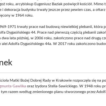
egoż roku, arcybiskup Eugeniusz Baziak poświęcił kościół. Mimo t
 i dekoracja budynku trwały jeszcze przez pewien czas, a ołtar
ięcony w 1964 roku.
969-1971 trwały prace nad budową niewielkiej plebanii, która 
dolfa Dygasińskiego 44. Prace nad pierwszą częścią plebanii zak
a dwa lata później, w 2006 roku, zakończono prace nad drugą cz
zy alei Adolfa Dygasińskiego 44a. W 2017 roku zakończono bud
nek
ioła Matki Bożej Dobrej Rady w Krakowie rozpoczęła się na p
gmunta Gawlika
oraz Izydora Stella-Sawickiego. W 1948 roku pr
tym razem według zmienionego planu stworzonego przez Adolf