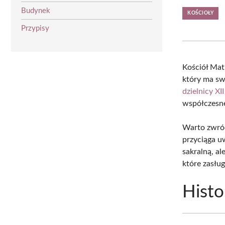
Budynek
KOŚCIOŁY
Przypisy
Kościół Mat
który ma sw
dzielnicy X
współczes
Warto zwróci
przyciąga u
sakralną, a
które zasłu
Histo