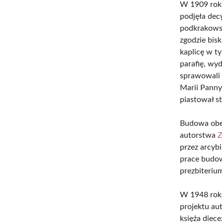
W 1909 rok
podjęła dec
podkrakowsk
zgodzie bis
kaplicę w t
parafię, wy
sprawowali 
Marii Panny
piastował s
Budowa obec
autorstwa
Z
przez arcyb
prace budow
prezbiterium
W 1948 rok
projektu au
księża diec