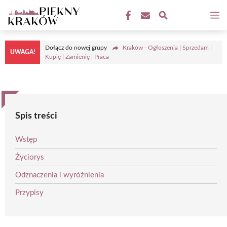
Przejdź
M
do
treści
Dołącz do nowej grupy
Kraków - Ogłoszenia | Sprzedam |
UWAGA!
Kupię | Zamienię | Praca
Spis treści
Wstęp
Życiorys
Odznaczenia i wyróżnienia
Przypisy