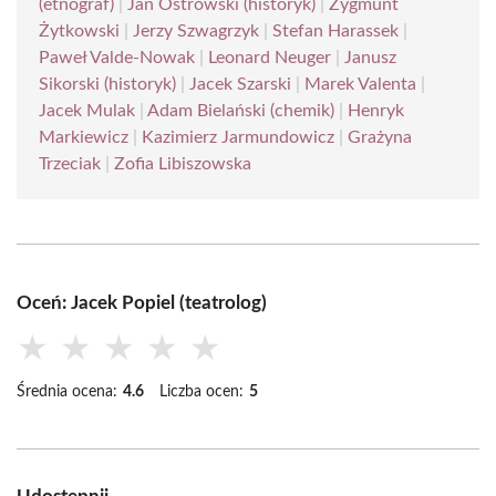
(etnograf)
|
Jan Ostrowski (historyk)
|
Zygmunt
Żytkowski
|
Jerzy Szwagrzyk
|
Stefan Harassek
|
Paweł Valde-Nowak
|
Leonard Neuger
|
Janusz
Sikorski (historyk)
|
Jacek Szarski
|
Marek Valenta
|
Jacek Mulak
|
Adam Bielański (chemik)
|
Henryk
Markiewicz
|
Kazimierz Jarmundowicz
|
Grażyna
Trzeciak
|
Zofia Libiszowska
Oceń: Jacek Popiel (teatrolog)
★
★
★
★
★
Średnia ocena:
4.6
Liczba ocen:
5