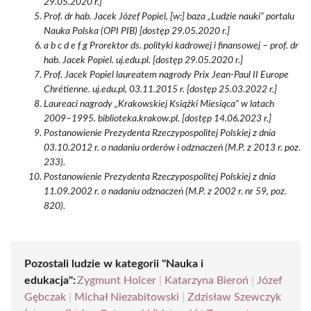
29.05.2020 r.]
Prof. dr hab. Jacek Józef Popiel, [w:] baza „Ludzie nauki” portalu
Nauka Polska (OPI PIB) [dostęp 29.05.2020 r.]
a b c d e f g Prorektor ds. polityki kadrowej i finansowej – prof. dr
hab. Jacek Popiel. uj.edu.pl. [dostęp 29.05.2020 r.]
Prof. Jacek Popiel laureatem nagrody Prix Jean-Paul II Europe
Chrétienne. uj.edu.pl, 03.11.2015 r. [dostęp 25.03.2022 r.]
Laureaci nagrody „Krakowskiej Książki Miesiąca” w latach
2009–1995. biblioteka.krakow.pl. [dostęp 14.06.2023 r.]
Postanowienie Prezydenta Rzeczypospolitej Polskiej z dnia
03.10.2012 r. o nadaniu orderów i odznaczeń (M.P. z 2013 r. poz.
233).
Postanowienie Prezydenta Rzeczypospolitej Polskiej z dnia
11.09.2002 r. o nadaniu odznaczeń (M.P. z 2002 r. nr 59, poz.
820).
Pozostali ludzie w kategorii "Nauka i
edukacja":
Zygmunt Holcer
|
Katarzyna Bieroń
|
Józef
Gębczak
|
Michał Niezabitowski
|
Zdzisław Szewczyk