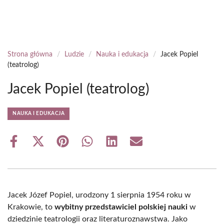
Strona główna
/
Ludzie
/
Nauka i edukacja
/
Jacek Popiel
(teatrolog)
Jacek Popiel (teatrolog)
NAUKA I EDUKACJA
Share
Share
Share
Share
Share
Share
on
on
on
on
on
on
Facebook
X
Pinterest
WhatsApp
LinkedIn
Email
(Twitter)
Jacek Józef Popiel, urodzony 1 sierpnia 1954 roku w
Krakowie, to
wybitny przedstawiciel polskiej nauki
w
dziedzinie teatrologii oraz literaturoznawstwa. Jako