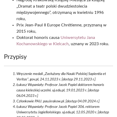
Nagrodę Krakowską Książkę Miesiąca za książkę
„Dramat a teatr polski dwudziestolecia
międzywojennego”, otrzymaną w kwietniu 1996
roku,
Prix Jean-Paul II Europe Chrétienne, przyznaną w
2015 roku,
Doktorat honoris causa
Uniwersytetu Jana
Kochanowskiego w Kielcach
, uznany w 2023 roku.
Przypisy
Wręczenie medali „Zasłużony dla Nauki Polskiej Sapientia et
Veritas”. gov.pl, 24.11.2023 r. [dostęp 29.11.2023 r.]
Łukasz Wspaniały: Profesor Jacek Popiel doktorem honoris
causa kieleckiej uczelni. uj.edu.pl, 19.01.2023 r. [dostęp
06.04.2023 r.]
Członkowie PAU. pau.krakow.pl. [dostęp 04.09.2024 r.]
Łukasz Wspaniały: Profesor Jacek Popiel 306. rektorem
Uniwersytetu Jagiellońskiego. uj.edu.pl, 12.05.2020 r. [dostęp