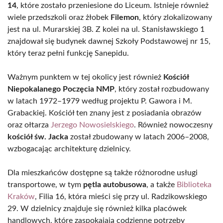
14
, które zostało przeniesione do Liceum. Istnieje również
wiele przedszkoli oraz żłobek
Filemon
, który zlokalizowany
jest na ul. Murarskiej 3B. Z kolei na ul. Stanisławskiego 1
znajdował się budynek dawnej Szkoły Podstawowej nr 15,
który teraz pełni funkcję Sanepidu.
Ważnym punktem w tej okolicy jest również
Kościół
Niepokalanego Poczęcia NMP
, który został rozbudowany
w latach 1972–1979 według projektu P. Gawora i M.
Grabackiej. Kościół ten znany jest z posiadania obrazów
oraz ołtarza
Jerzego Nowosielskiego
. Również nowoczesny
kościół św. Jacka
został zbudowany w latach 2006–2008,
wzbogacając architekturę dzielnicy.
Dla mieszkańców dostępne są także różnorodne usługi
transportowe, w tym
pętla autobusowa
, a także
Biblioteka
Kraków
, Filia 16, która mieści się przy ul. Radzikowskiego
29. W dzielnicy znajduje się również kilka placówek
handlowych, które zaspokajają codzienne potrzeby