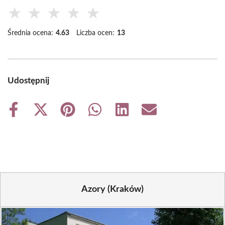
★
★
★
★
★
Średnia ocena:
4.63
Liczba ocen:
13
Udostępnij
Share
Share
Share
Share
Share
Share
on
on
on
on
on
on
Facebook
X
Pinterest
WhatsApp
LinkedIn
Email
(Twitter)
Azory (Kraków)