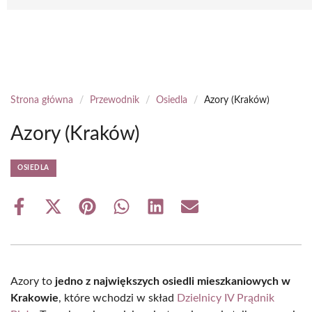
Strona główna
/
Przewodnik
/
Osiedla
/
Azory (Kraków)
Azory (Kraków)
OSIEDLA
Share
Share
Share
Share
Share
Share
on
on
on
on
on
on
Facebook
X
Pinterest
WhatsApp
LinkedIn
Email
(Twitter)
Azory to
jedno z największych osiedli mieszkaniowych w
Krakowie
, które wchodzi w skład
Dzielnicy IV Prądnik