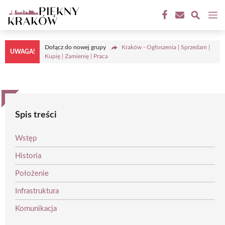
Przejdź
M
do
treści
Dołącz do nowej grupy
Kraków - Ogłoszenia | Sprzedam |
UWAGA!
Kupię | Zamienię | Praca
Spis treści
Wstęp
Historia
Położenie
Infrastruktura
Komunikacja