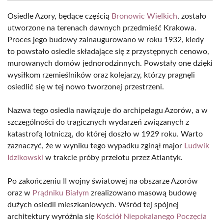
Osiedle Azory, będące częścią
Bronowic Wielkich
, zostało
utworzone na terenach dawnych przedmieść Krakowa.
Proces jego budowy zainaugurowano w roku 1932, kiedy
to powstało osiedle składające się z przystępnych cenowo,
murowanych domów jednorodzinnych. Powstały one dzięki
wysiłkom rzemieślników oraz kolejarzy, którzy pragnęli
osiedlić się w tej nowo tworzonej przestrzeni.
Nazwa tego osiedla nawiązuje do archipelagu Azorów, a w
szczególności do tragicznych wydarzeń związanych z
katastrofą lotniczą, do której doszło w 1929 roku. Warto
zaznaczyć, że w wyniku tego wypadku zginął major
Ludwik
Idzikowski
w trakcie próby przelotu przez Atlantyk.
Po zakończeniu II wojny światowej na obszarze Azorów
oraz w
Prądniku Białym
zrealizowano masową budowę
dużych osiedli mieszkaniowych. Wśród tej spójnej
architektury wyróżnia się
Kościół Niepokalanego Poczęcia