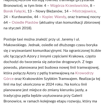
Najbliżej Azorów kursują również tramwaje (przystanek
Bronowice), w tym linie: 4 –
Wzgórza Krzesławickie
, 8 –
Borek Fałęcki
, 13 – Nowy Bieżanów, 14 –
Mistrzejowice
,
24 – Kurdwanów, 44 –
Kopiec Wandy
, oraz tramwaj nocny
64 –
Osiedle Piastów
(aktualny stan komunikacji zbiorowej
na styczeń 2018).
Postoje taxi można znaleźć przy ul. Jaremy i ul.
Makowskiego. Jednak, osiedle od dłuższego czasu boryka
się z wyzwaniami komunikacyjnymi. Na ograniczonej liczbie
ulic łączących Azory z innymi częściami Krakowa, często
dochodzi do tworzenia się zatorów drogowych. Z tego
powodu, planowana jest budowa nowej linii tramwajowej,
która połączy Azory z pętlą tramwajową na
Krowodrzy
Górce
oraz Krakowskim Szybkim Tramwajem. Realizacja tej
linii ma być ukończona w 2024 roku. Na końcu linii
planowane jest miejsce do zmiany kierunku jazdy, a
tradycyjna pętla będzie usytuowana przy Galerii
Bronowice, w ramach kolejnego etapu rozwoju, który ma