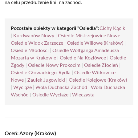
na celu przedłużenie linii na zachód.
Pozostałe obiekty w kategorii "Osiedla":
Cichy Kącik
|
Kurdwanów Nowy
|
Osiedle Mistrzejowice Nowe
|
Osiedle Widok Zarzecze
|
Osiedle Willowe (Kraków)
|
Osiedle Młodości
|
Osiedle Wolfganga Amadeusza
Mozarta w Krakowie
|
Osiedle Na Kozłówce
|
Osiedle
Zgody
|
Osiedle Nowy Prokocim
|
Osiedle Złocień
|
Osiedle Głowackiego-Rydla
|
Osiedle Witkowice
Nowe
|
Zaułek Jugowicki
|
Osiedle Kolejowe (Kraków)
|
Wyciąże
|
Wola Duchacka Zachód
|
Wola Duchacka
Wschód
|
Osiedle Wyciąże
|
Wieczysta
Oceń: Azory (Kraków)