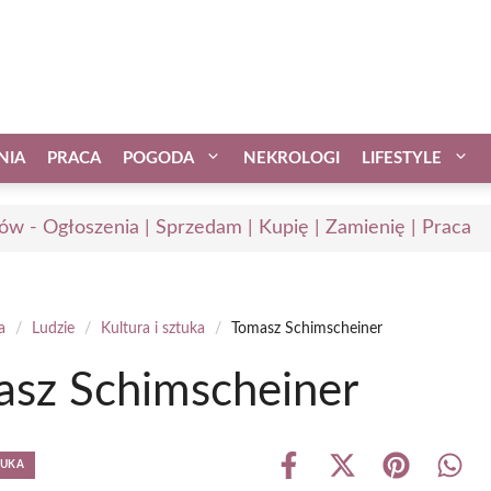
NIA
PRACA
POGODA
NEKROLOGI
LIFESTYLE
ów - Ogłoszenia | Sprzedam | Kupię | Zamienię | Praca
a
/
Ludzie
/
Kultura i sztuka
/
Tomasz Schimscheiner
sz Schimscheiner
TUKA
Share
Share
Share
Shar
on
on
on
on