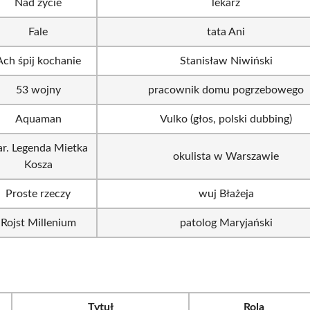
Nad życie
lekarz
Fale
tata Ani
Ach śpij kochanie
Stanisław Niwiński
53 wojny
pracownik domu pogrzebowego
Aquaman
Vulko (głos, polski dubbing)
ar. Legenda Mietka
okulista w Warszawie
Kosza
Proste rzeczy
wuj Błażeja
Rojst Millenium
patolog Maryjański
e
Tytuł
Rola