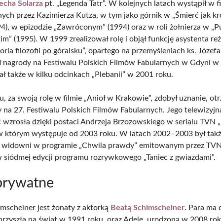
echa Solarza
pt. „Legenda Tatr”. W kolejnych latach wystąpił w f
ych przez Kazimierza Kutza, w tym jako górnik w „Śmierć jak k
94), w epizodzie „Zawróconym” (1994) oraz w roli żołnierza w „
m” (1995). W 1999 zrealizował rolę i objął funkcję asystenta re
toria filozofii po góralsku”, opartego na przemyśleniach ks. Józef
ł nagrody na Festiwalu Polskich Filmów Fabularnych w Gdyni w
ał także w kilku odcinkach „Plebanii” w 2001 roku.
, za swoją rolę w filmie „Anioł w Krakowie”, zdobył uznanie, ot
y na 27. Festiwalu Polskich Filmów Fabularnych. Jego telewizyjn
 wzrosła dzięki postaci Andrzeja Brzozowskiego w serialu TVN 
w którym występuje od 2003 roku. W latach 2002–2003 był tak
 widowni w programie „Chwila prawdy” emitowanym przez TVN
 w siódmej edycji programu rozrywkowego „Taniec z gwiazdami”.
prywatne
mscheiner jest żonaty z aktorką
Beatą Schimscheiner
. Para ma 
 przyszła na świat w 1991 roku, oraz Adelę, urodzoną w 2008 rok