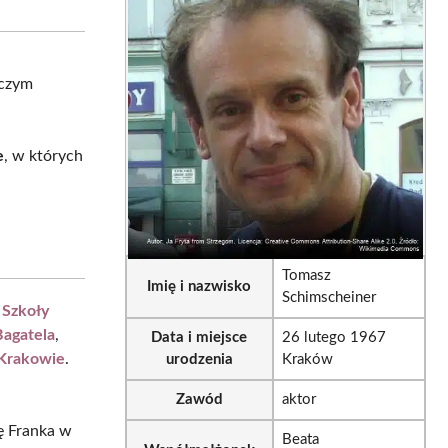
sApp
LinkedIn
Email
czym
e
, w których
Tomasz
Imię i nazwisko
Schimscheiner
 Szkoły
Bagatela
,
Data i miejsce
26 lutego 1967
Krakowie
.
urodzenia
Kraków
Zawód
aktor
lę Franka w
Beata