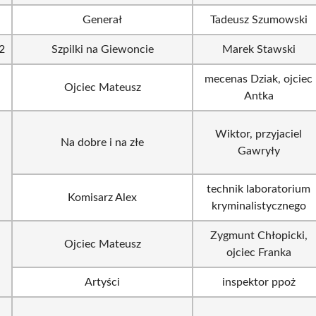
Generał
Tadeusz Szumowski
2
Szpilki na Giewoncie
Marek Stawski
mecenas Dziak, ojciec
Ojciec Mateusz
Antka
Wiktor, przyjaciel
Na dobre i na złe
Gawryły
technik laboratorium
Komisarz Alex
kryminalistycznego
Zygmunt Chłopicki,
Ojciec Mateusz
ojciec Franka
Artyści
inspektor ppoż