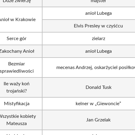
Duże zwierzę
majster
anioł Lubega
Anioł w Krakowie
Elvis Presley w czyśćcu
Serce gór
zielarz
Zakochany Anioł
anioł Lubega
Bezmiar
mecenas Andrzej, oskarżyciel posiłk
sprawiedliwości
Ile waży koń
Donald Tusk
trojański?
Mistyfikacja
kelner w „Giewoncie”
szystkie kobiety
Jan Grzelak
Mateusza