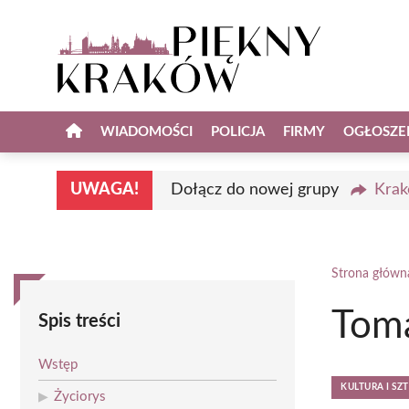
Przejdź
do
treści
WIADOMOŚCI
POLICJA
FIRMY
OGŁOSZE
UWAGA!
Dołącz do nowej grupy
Krak
Strona główn
Toma
Spis treści
Wstęp
KULTURA I SZ
Życiorys