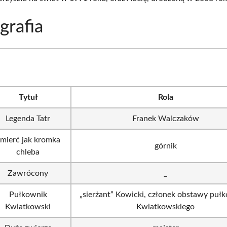
grafia
Tytuł
Rola
Legenda Tatr
Franek Walczaków
mierć jak kromka
górnik
chleba
Zawrócony
_
Pułkownik
„sierżant” Kowicki, członek obstawy puł
Kwiatkowski
Kwiatkowskiego