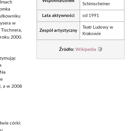
Współmałżonek
ilmach
Schimscheiner
romka
Lata aktywności
od 1991
Pułkowniku
żysera w
Teatr Ludowy w
a Tischnera,
Zespół artystyczny
Krakowie
 roku 2000.
Źródło:
Wikipedia
rzymując
a
„Na
że
, a w 2008
dwie córki:
u.