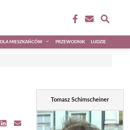
DLA MIESZKAŃCÓW
PRZEWODNIK
LUDZIE
Tomasz Schimscheiner
e
Share
Share
on
on