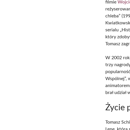
filmie
Wojci
reżyserowan
chleba” (19
Kwiatkowski
serialu „His
który zdoby
Tomasz zagr
W 2002 roku
trzy nagrod
popularność
Wspólnej”, 
animatorem
brał udział
Życie 
Tomasz Schi
Lenę, która