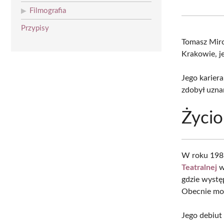
Filmografia
Przypisy
Tomasz Mir
Krakowie, j
Jego karier
zdobył uzna
Życio
W roku 198
Teatralnej
w
gdzie wystę
Obecnie mo
Jego debiut 