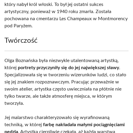
który nabył król włoski. To był jej ostatni sukces
artystyczny, ponieważ w 1940 roku zmarła. Została
pochowana na cmentarzu Les Champeaux w Montmorency
pod Paryżem.
Twórczość
Olga Boznańska była niezwykle utalentowaną artystką,
której
portrety przyczyniły się do jej największej sławy
.
Specjalizowała się w tworzeniu wizerunków ludzi, co stało
się jej znakiem rozpoznawczym. Pracując przeważnie w
swoim atelier, artystka często uwieczniała na płótnie nie
tylko twarze, ale także atmosferę miejsca, w którym
tworzyła.
Jej malarstwo charakteryzowało się wyrafinowaną
techniką, w której
farbę nakładała małymi pociągnięciami
pędzla
. Artystka cierpliwie czekała, aż każda warstwa