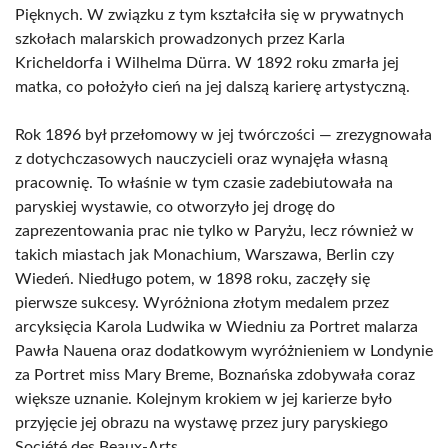
Pięknych. W związku z tym kształciła się w prywatnych
szkołach malarskich prowadzonych przez Karla
Kricheldorfa i Wilhelma Dürra. W 1892 roku zmarła jej
matka, co położyło cień na jej dalszą karierę artystyczną.
Rok 1896 był przełomowy w jej twórczości — zrezygnowała
z dotychczasowych nauczycieli oraz wynajęła własną
pracownię. To właśnie w tym czasie zadebiutowała na
paryskiej wystawie, co otworzyło jej drogę do
zaprezentowania prac nie tylko w Paryżu, lecz również w
takich miastach jak Monachium, Warszawa, Berlin czy
Wiedeń. Niedługo potem, w 1898 roku, zaczęły się
pierwsze sukcesy. Wyróżniona złotym medalem przez
arcyksięcia Karola Ludwika w Wiedniu za Portret malarza
Pawła Nauena oraz dodatkowym wyróżnieniem w Londynie
za Portret miss Mary Breme, Boznańska zdobywała coraz
większe uznanie. Kolejnym krokiem w jej karierze było
przyjęcie jej obrazu na wystawę przez jury paryskiego
Société des Beaux-Arts.