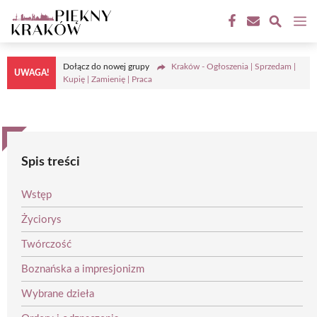
Przejdź
M
do
treści
Dołącz do nowej grupy
Kraków - Ogłoszenia | Sprzedam |
UWAGA!
Kupię | Zamienię | Praca
Spis treści
Wstęp
Życiorys
Twórczość
Boznańska a impresjonizm
Wybrane dzieła