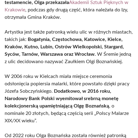
testamencie, Olga przekazała
Akademii Sztuk Pięknych w
Krakowie
, podczas gdy drugą część, która należała do Izy,
otrzymała Gmina Kraków.
Artystka jest także patronką wielu ulic w różnych miastach,
takich jak:
Bogatynia, Częstochowa, Katowice, Kielce,
Kraków, Kutno, Lubin, Ostrów Wielkopolski, Stargard,
Syców, Tarnów, Warszawa oraz Wrocław.
W Śremie jedną
z ulic decidowano nazywać Zaułkiem Olgi Boznańskiej.
W 2006 roku w Kielcach miała miejsce ceremonia
odsłonięcia popiersia malarki, które powstało dzięki pracy
Józefa Sobczyńskiego.
Dodatkowo, w 2016 roku,
Narodowy Bank Polski wyemitował srebrną monetę
kolekcjonerską upamiętniającą Olgę Boznańską
, o
nominale 20 złotych, będącą częścią serii „Polscy Malarze
XIX/XX wieku”.
Od 2022 roku Olga Boznańska została również patronką