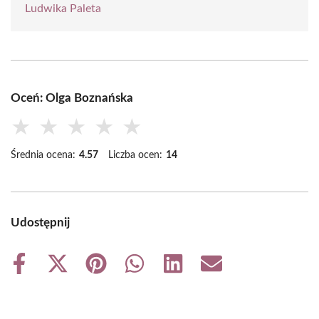
Ludwika Paleta
Oceń: Olga Boznańska
★
★
★
★
★
Średnia ocena:
4.57
Liczba ocen:
14
Udostępnij
Share
Share
Share
Share
Share
Share
on
on
on
on
on
on
Facebook
X
Pinterest
WhatsApp
LinkedIn
Email
(Twitter)