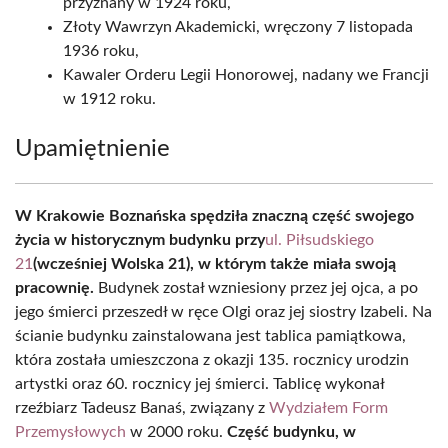
przyznany w 1924 roku,
Złoty Wawrzyn Akademicki, wręczony 7 listopada
1936 roku,
Kawaler Orderu Legii Honorowej, nadany we Francji
w 1912 roku.
Upamiętnienie
W Krakowie Boznańska spędziła znaczną część swojego
życia w historycznym budynku przy
ul. Piłsudskiego
21
(wcześniej Wolska 21), w którym także miała swoją
pracownię.
Budynek został wzniesiony przez jej ojca, a po
jego śmierci przeszedł w ręce Olgi oraz jej siostry Izabeli. Na
ścianie budynku zainstalowana jest tablica pamiątkowa,
która została umieszczona z okazji 135. rocznicy urodzin
artystki oraz 60. rocznicy jej śmierci. Tablicę wykonał
rzeźbiarz Tadeusz Banaś, związany z
Wydziałem Form
Przemysłowych
w 2000 roku.
Część budynku, w