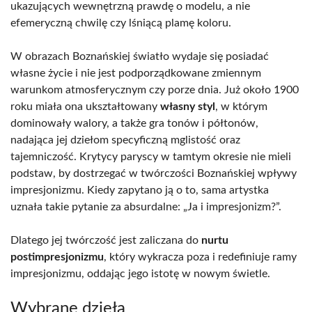
ukazujących wewnętrzną prawdę o modelu, a nie
efemeryczną chwilę czy lśniącą plamę koloru.
W obrazach Boznańskiej światło wydaje się posiadać
własne życie i nie jest podporządkowane zmiennym
warunkom atmosferycznym czy porze dnia. Już około 1900
roku miała ona ukształtowany
własny styl
, w którym
dominowały walory, a także gra tonów i półtonów,
nadająca jej dziełom specyficzną mglistość oraz
tajemniczość. Krytycy paryscy w tamtym okresie nie mieli
podstaw, by dostrzegać w twórczości Boznańskiej wpływy
impresjonizmu. Kiedy zapytano ją o to, sama artystka
uznała takie pytanie za absurdalne: „Ja i impresjonizm?”.
Dlatego jej twórczość jest zaliczana do
nurtu
postimpresjonizmu
, który wykracza poza i redefiniuje ramy
impresjonizmu, oddając jego istotę w nowym świetle.
Wybrane dzieła