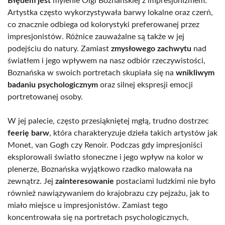
Błędem jest
mylenie Olgi Boznańskiej z impresjonizmem.
Artystka często wykorzystywała barwy lokalne oraz czerń,
co znacznie odbiega od kolorystyki preferowanej przez
impresjonistów. Różnice zauważalne są także w jej
podejściu do natury. Zamiast
zmysłowego zachwytu
nad
światłem i jego wpływem na nasz odbiór rzeczywistości,
Boznańska w swoich portretach skupiała się na
wnikliwym
badaniu psychologicznym
oraz silnej ekspresji emocji
portretowanej osoby.
W jej palecie, często przesiąkniętej mgłą, trudno dostrzec
feerię barw
, która charakteryzuje dzieła takich artystów jak
Monet, van Gogh czy Renoir. Podczas gdy impresjoniści
eksplorowali światło słoneczne i jego wpływ na kolor w
plenerze, Boznańska wyjątkowo rzadko malowała na
zewnątrz. Jej
zainteresowanie
postaciami ludzkimi nie było
również nawiązywaniem do krajobrazu czy pejzażu, jak to
miało miejsce u impresjonistów. Zamiast tego
koncentrowała się na portretach psychologicznych,