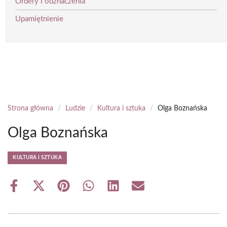
Ordery i odznaczenia
Upamiętnienie
Strona główna
/
Ludzie
/
Kultura i sztuka
/
Olga Boznańska
Olga Boznańska
KULTURA I SZTUKA
Share
Share
Share
Share
Share
Share
on
on
on
on
on
on
Facebook
X
Pinterest
WhatsApp
LinkedIn
Email
(Twitter)