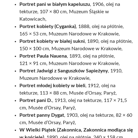
Portret pani w białym kapeluszu
, 1906, olej na
tekturze, 107 × 80 cm, Muzeum Śląskie w
Katowicach,
Portret kobiety (Cyganka)
, 1888, olej na płótnie,
165 × 53 cm, Muzeum Narodowe w Krakowie,
Portret kobiety w białej sukni
, 1890, olej na płótnie,
150 × 100 cm, Muzeum Narodowe w Krakowie,
Portret Paula Nauena
, 1893, olej na płótnie,
121 × 91 cm, Muzeum Narodowe w Krakowie,
Portret Jadwigi z Sanguszków Sapieżyny
, 1910,
Muzeum Narodowe w Krakowie,
Portret młodej kobiety w bieli
, 1912, olej na
tekturze, 113 × 88 cm, Musée d’Orsay, Paryż,
Portret pani D.
, 1913, olej na tekturze, 117 × 71,5
cm, Musée d’Orsay, Paryż,
Portret panny Dygat
, 1903, olej na tekturze, 82 × 60
cm, Musée d’Orsay, Paryż,
W Wielki Piątek (Zakonnica, Zakonnica modląca się
w kościele)
, 1890, olej na płótnie, 240 × 158 cm,