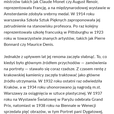
mistrzów takich jak Claude Monet czy August Renoir,
reprezentowała Francję, a na międzynarodowej wystawie w
Amsterdamie zdobyła srebrny medal. W 1914 roku
warszawska Szkoła Sztuk Pięknych zaproponowała jej
zatrudnienie na stanowisku profesora. Po raz kolejny
reprezentowała szkołę francuską w Pittsburghu w 1923
roku w towarzystwie znanych artystów, takich jak Pierre
Bonnard czy Maurice Denis.
Jednakże z upływem lat jej renoma zaczęła słabnąć. To, co
kiedyś było głównym źródłem przychodów — zamówienia
na portrety — stawało się coraz rzadsze. Z czasem rentę z
krakowskiej kamienicy zaczęła traktować jako główne
źródło utrzymania. W 1932 roku ostatni raz odwiedziła
Kraków, a w 1934 roku uhonorowano ją nagrodą m.st.
Warszawy za osiągnięcia w sztuce plastycznej. W 1937
roku na Wystawie Światowej w Paryżu odebrała Grand
Prix, natomiast w 1938 roku na Biennale w Wenecji
sprzedała pięć obrazów, w tym Portret pani Dygatowej,