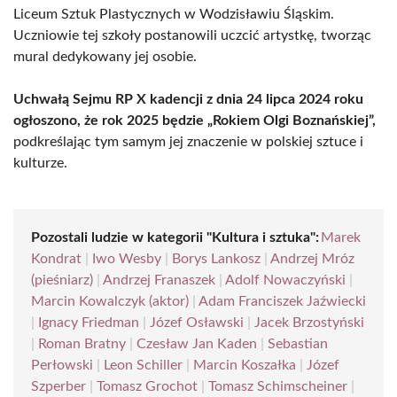
Liceum Sztuk Plastycznych w Wodzisławiu Śląskim.
Uczniowie tej szkoły postanowili uczcić artystkę, tworząc
mural dedykowany jej osobie.
Uchwałą Sejmu RP X kadencji z dnia 24 lipca 2024 roku
ogłoszono, że rok 2025 będzie „Rokiem Olgi Boznańskiej”,
podkreślając tym samym jej znaczenie w polskiej sztuce i
kulturze.
Pozostali ludzie w kategorii "Kultura i sztuka":
Marek
Kondrat
|
Iwo Wesby
|
Borys Lankosz
|
Andrzej Mróz
(pieśniarz)
|
Andrzej Franaszek
|
Adolf Nowaczyński
|
Marcin Kowalczyk (aktor)
|
Adam Franciszek Jaźwiecki
|
Ignacy Friedman
|
Józef Osławski
|
Jacek Brzostyński
|
Roman Bratny
|
Czesław Jan Kaden
|
Sebastian
Perłowski
|
Leon Schiller
|
Marcin Koszałka
|
Józef
Szperber
|
Tomasz Grochot
|
Tomasz Schimscheiner
|