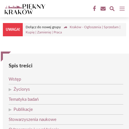
Przejdź
M
do
treści
Dołącz do nowej grupy
Kraków - Ogłoszenia | Sprzedam |
UWAGA!
Kupię | Zamienię | Praca
Spis treści
Wstęp
Życiorys
Tematyka badań
Publikacje
Stowarzyszenia naukowe