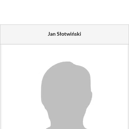
(Twitter)
Jan Słotwiński