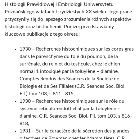
Histologii Prawidłowej i Embriologii Uniwersytetu
Poznańskiego w latach trzydziestych XX wieku. Jego prace
przyczyniły się do lepszego zrozumienia różnych aspektów
histologii oraz histochemii. Poniżej przedstawiamy
kluczowe publikacje z tego okresu:
1930 – Recherches histochimiques sur les corps gras
dans le parenchyme du foie du poumon, de la
surrénale, du rein et du testicule, chez le chien
normal 1 intoxiqué par la toluylène – diamine,
Comptes Rendus des Seances de la Societe de
Biologie et de Ses Filiales (C.R. Seances Soc. Biol.
Fil.) tom 103, s.811– 815,
1930 – Recherches histochimiques sur le rôle du
système reticulo-endothelial par la toluylène –
diamine. C.R. Seances Soc. Biol. Fil. tom 103, s.816–
818,
1931 – Sur le caractère de la sécretion des glandes
olfactives de Bowman chez les Mammifères, C.R.