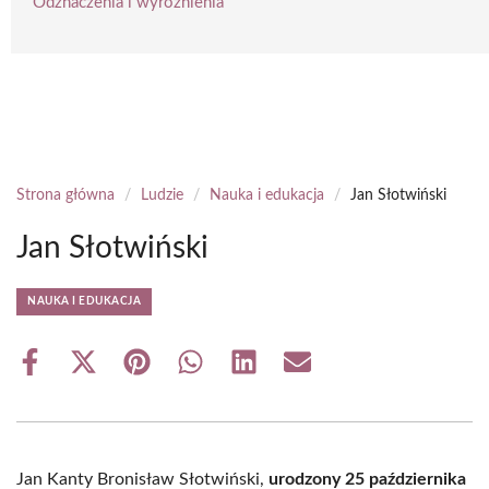
Odznaczenia i wyróżnienia
Strona główna
/
Ludzie
/
Nauka i edukacja
/
Jan Słotwiński
Jan Słotwiński
NAUKA I EDUKACJA
Share
Share
Share
Share
Share
Share
on
on
on
on
on
on
Facebook
X
Pinterest
WhatsApp
LinkedIn
Email
(Twitter)
Jan Kanty Bronisław Słotwiński,
urodzony 25 października