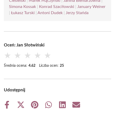
Ciesielski
|
Marek Mączyński
|
Janina Bieniarzówna
|
Simona Kossak
|
Konrad Szaciłowski
|
January Weiner
|
Łukasz Turski
|
Antoni Dudek
|
Jerzy Stańda
Oceń: Jan Słotwiński
★
★
★
★
★
Średnia ocena:
4.62
Liczba ocen:
25
Udostępnij
Share
Share
Share
Share
Share
Share
on
on
on
on
on
on
Facebook
X
Pinterest
WhatsApp
LinkedIn
Email