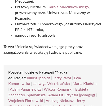
Medycznej,
Brązowy Medal im.
Karola Marcinkowskiego
,
przyznawany przez Uniwersytet Medyczny w
Poznaniu,
Odznaka tytułu honorowego „Zasłużony Nauczyciel
PRL” z 1974 roku,
nagrody resortu zdrowia.
Te wyróżnienia są świadectwem jego pracy oraz
zaangażowania w edukację i zdrowie publiczne.
Pozostali ludzie w kategorii "Nauka i
edukacja":
Juliusz Ippoldt
|
Jerzy Parvi
|
Ewa
Komorowska
|
Jadwiga Wierzbiańska
|
Maria Kłańska
|
Adam Panasiewicz
|
Wiktor Romański
|
Elżbieta
Zechenter-Spławińska
|
Adam Dziurzyński (pedagog)
|
Wojciech Florkowski
|
Andrzej Niekrasz
|
Jerzy