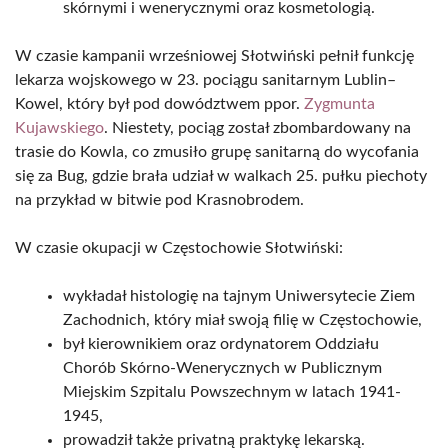
skórnymi i wenerycznymi oraz kosmetologią.
W czasie kampanii wrześniowej Słotwiński pełnił funkcję
lekarza wojskowego w 23. pociągu sanitarnym Lublin–
Kowel, który był pod dowództwem ppor.
Zygmunta
Kujawskiego
. Niestety, pociąg został zbombardowany na
trasie do Kowla, co zmusiło grupę sanitarną do wycofania
się za Bug, gdzie brała udział w walkach 25. pułku piechoty
na przykład w bitwie pod Krasnobrodem.
W czasie okupacji w Częstochowie Słotwiński:
wykładał histologię na tajnym Uniwersytecie Ziem
Zachodnich, który miał swoją filię w Częstochowie,
był kierownikiem oraz ordynatorem Oddziału
Chorób Skórno-Wenerycznych w Publicznym
Miejskim Szpitalu Powszechnym w latach 1941-
1945,
prowadził także privatną praktykę lekarską.