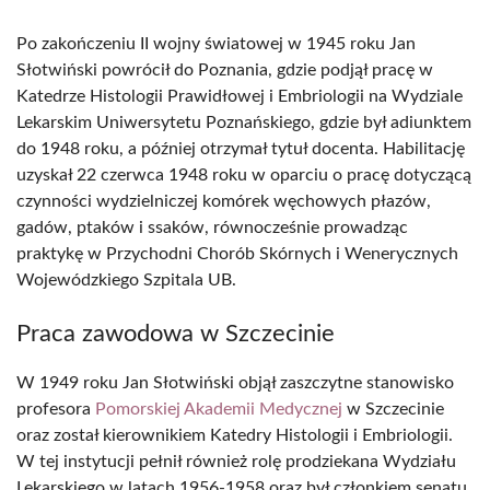
Po zakończeniu II wojny światowej w 1945 roku Jan
Słotwiński powrócił do Poznania, gdzie podjął pracę w
Katedrze Histologii Prawidłowej i Embriologii na Wydziale
Lekarskim Uniwersytetu Poznańskiego, gdzie był adiunktem
do 1948 roku, a później otrzymał tytuł docenta. Habilitację
uzyskał 22 czerwca 1948 roku w oparciu o pracę dotyczącą
czynności wydzielniczej komórek węchowych płazów,
gadów, ptaków i ssaków, równocześnie prowadząc
praktykę w Przychodni Chorób Skórnych i Wenerycznych
Wojewódzkiego Szpitala UB.
Praca zawodowa w Szczecinie
W 1949 roku Jan Słotwiński objął zaszczytne stanowisko
profesora
Pomorskiej Akademii Medycznej
w Szczecinie
oraz został kierownikiem Katedry Histologii i Embriologii.
W tej instytucji pełnił również rolę prodziekana Wydziału
Lekarskiego w latach 1956-1958 oraz był członkiem senatu