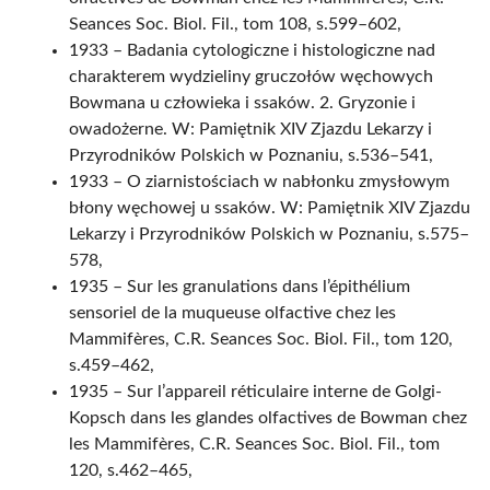
Seances Soc. Biol. Fil., tom 108, s.599–602,
1933 – Badania cytologiczne i histologiczne nad
charakterem wydzieliny gruczołów węchowych
Bowmana u człowieka i ssaków. 2. Gryzonie i
owadożerne. W: Pamiętnik XIV Zjazdu Lekarzy i
Przyrodników Polskich w Poznaniu, s.536–541,
1933 – O ziarnistościach w nabłonku zmysłowym
błony węchowej u ssaków. W: Pamiętnik XIV Zjazdu
Lekarzy i Przyrodników Polskich w Poznaniu, s.575–
578,
1935 – Sur les granulations dans l’épithélium
sensoriel de la muqueuse olfactive chez les
Mammifères, C.R. Seances Soc. Biol. Fil., tom 120,
s.459–462,
1935 – Sur l’appareil réticulaire interne de Golgi-
Kopsch dans les glandes olfactives de Bowman chez
les Mammifères, C.R. Seances Soc. Biol. Fil., tom
120, s.462–465,