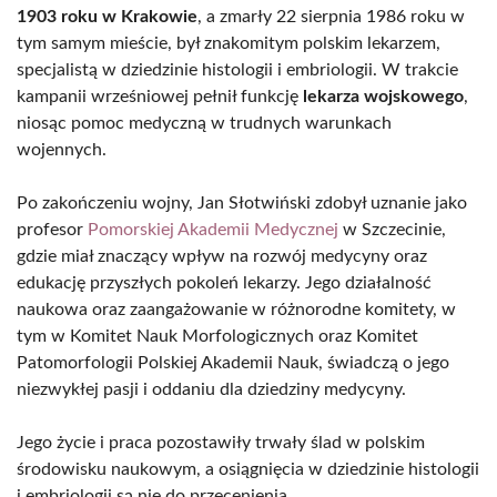
1903 roku w Krakowie
, a zmarły 22 sierpnia 1986 roku w
tym samym mieście, był znakomitym polskim lekarzem,
specjalistą w dziedzinie histologii i embriologii. W trakcie
kampanii wrześniowej pełnił funkcję
lekarza wojskowego
,
niosąc pomoc medyczną w trudnych warunkach
wojennych.
Po zakończeniu wojny, Jan Słotwiński zdobył uznanie jako
profesor
Pomorskiej Akademii Medycznej
w Szczecinie,
gdzie miał znaczący wpływ na rozwój medycyny oraz
edukację przyszłych pokoleń lekarzy. Jego działalność
naukowa oraz zaangażowanie w różnorodne komitety, w
tym w Komitet Nauk Morfologicznych oraz Komitet
Patomorfologii Polskiej Akademii Nauk, świadczą o jego
niezwykłej pasji i oddaniu dla dziedziny medycyny.
Jego życie i praca pozostawiły trwały ślad w polskim
środowisku naukowym, a osiągnięcia w dziedzinie histologii
i embriologii są nie do przecenienia.