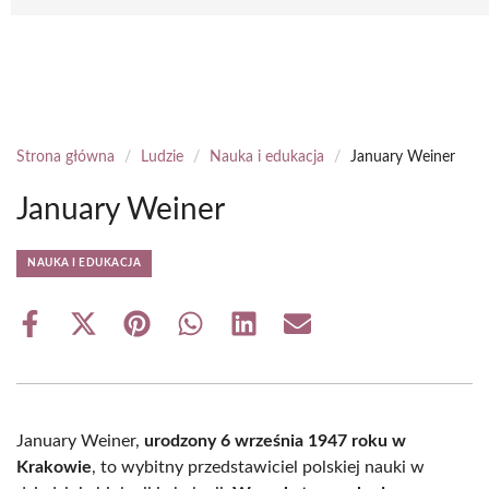
Strona główna
/
Ludzie
/
Nauka i edukacja
/
January Weiner
January Weiner
NAUKA I EDUKACJA
Share
Share
Share
Share
Share
Share
on
on
on
on
on
on
Facebook
X
Pinterest
WhatsApp
LinkedIn
Email
(Twitter)
January Weiner,
urodzony 6 września 1947 roku w
Krakowie
, to wybitny przedstawiciel polskiej nauki w