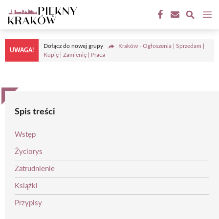
Przejdź
M
do
treści
Dołącz do nowej grupy
Kraków - Ogłoszenia | Sprzedam |
UWAGA!
Kupię | Zamienię | Praca
Spis treści
Wstęp
Życiorys
Zatrudnienie
Książki
Przypisy