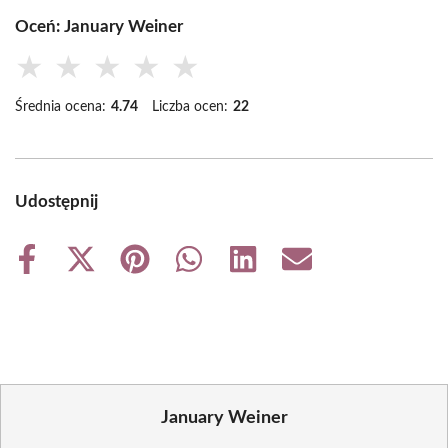
Oceń: January Weiner
★
★
★
★
★
Średnia ocena:
4.74
Liczba ocen:
22
Udostępnij
Share
Share
Share
Share
Share
Share
on
on
on
on
on
on
Facebook
X
Pinterest
WhatsApp
LinkedIn
Email
(Twitter)
January Weiner