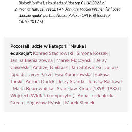
Biologii [online], eko.uj.edu.pl [dostęp 01.06.2023 r.]
Prof. dr hab. czł. rzecz. PAN January Maciej Weiner, [w:] baza
„Ludzie nauki” portalu Nauka Polska (OPI PIB) [dostęp
16.10.2017 r.]
Pozostali ludzie w kategorii "Nauka i
edukacja":
Konrad Szaciłowski
|
Simona Kossak
|
Janina Bieniarzówna
|
Marek Mączyński
|
Jerzy
Ciesielski
|
Andrzej Niekrasz
|
Jan Słotwiński
|
Juliusz
Ippoldt
|
Jerzy Parvi
|
Ewa Komorowska
|
Łukasz
Turski
|
Antoni Dudek
|
Jerzy Stańda
|
Tomasz Rachwał
|
Maria Bobrownicka
|
Stanisław Kirkor (1898–1983)
|
Wojciech Widłak (kompozytor)
|
Anna Trzcieniecka-
Green
|
Bogusław Rybski
|
Marek Siemek