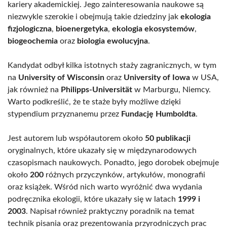
kariery akademickiej. Jego zainteresowania naukowe są
niezwykle szerokie i obejmują takie dziedziny jak
ekologia
fizjologiczna
,
bioenergetyka
,
ekologia ekosystemów
,
biogeochemia
oraz
biologia ewolucyjna
.
Kandydat odbył kilka istotnych staży zagranicznych, w tym
na
University of Wisconsin
oraz
University of Iowa
w USA,
jak również na
Philipps-Universität
w Marburgu, Niemcy.
Warto podkreślić, że te staże były możliwe dzięki
stypendium przyznanemu przez
Fundację Humboldta
.
Jest autorem lub współautorem około
50 publikacji
oryginalnych, które ukazały się w międzynarodowych
czasopismach naukowych. Ponadto, jego dorobek obejmuje
około
200
różnych przyczynków, artykułów, monografii
oraz książek. Wśród nich warto wyróżnić dwa wydania
podręcznika ekologii, które ukazały się w latach
1999 i
2003
. Napisał również praktyczny poradnik na temat
technik pisania oraz prezentowania przyrodniczych prac