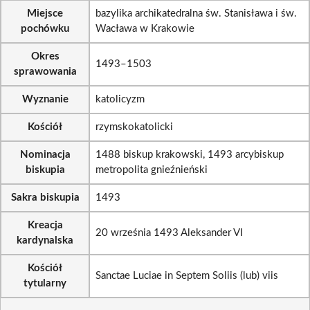
Miejsce
bazylika archikatedralna św. Stanisława i św.
pochówku
Wacława w Krakowie
Okres
1493–1503
sprawowania
Wyznanie
katolicyzm
Kościół
rzymskokatolicki
Nominacja
1488 biskup krakowski, 1493 arcybiskup
biskupia
metropolita gnieźnieński
Sakra biskupia
1493
Kreacja
20 września 1493 Aleksander VI
kardynalska
Kościół
Sanctae Luciae in Septem Soliis (lub) viis
tytularny