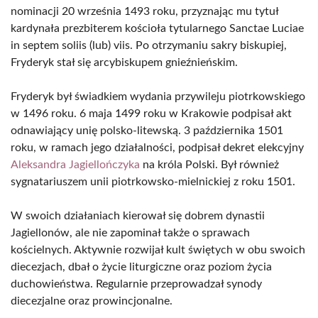
nominacji 20 września 1493 roku, przyznając mu tytuł
kardynała prezbiterem kościoła tytularnego Sanctae Luciae
in septem soliis (lub) viis. Po otrzymaniu sakry biskupiej,
Fryderyk stał się arcybiskupem gnieźnieńskim.
Fryderyk był świadkiem wydania przywileju piotrkowskiego
w 1496 roku. 6 maja 1499 roku w Krakowie podpisał akt
odnawiający unię polsko-litewską. 3 października 1501
roku, w ramach jego działalności, podpisał dekret elekcyjny
Aleksandra Jagiellończyka
na króla Polski. Był również
sygnatariuszem unii piotrkowsko-mielnickiej z roku 1501.
W swoich działaniach kierował się dobrem dynastii
Jagiellonów, ale nie zapominał także o sprawach
kościelnych. Aktywnie rozwijał kult świętych w obu swoich
diecezjach, dbał o życie liturgiczne oraz poziom życia
duchowieństwa. Regularnie przeprowadzał synody
diecezjalne oraz prowincjonalne.