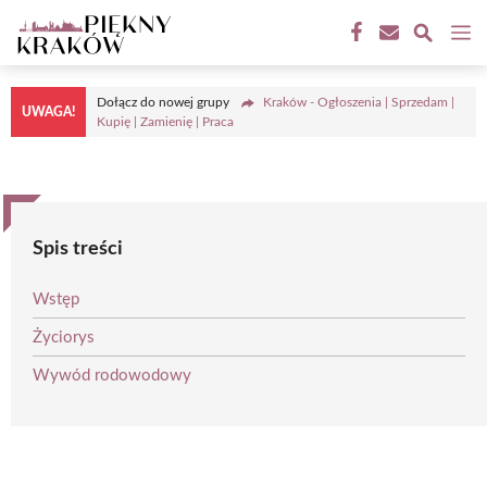
Przejdź
M
do
treści
Dołącz do nowej grupy
Kraków - Ogłoszenia | Sprzedam |
UWAGA!
Kupię | Zamienię | Praca
Spis treści
Wstęp
Życiorys
Wywód rodowodowy