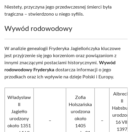
Niestety, przyczyna jego przedwczesnej śmierci była
tragiczna – stwierdzono u niego syfilis.
Wywód rodowodowy
W analizie genealogii Fryderyka Jagiellończyka kluczowe
jest przyjrzenie się jego korzeniom oraz powiązaniom z
innymi znaczącymi postaciami historycznymi.
Wywód
rodowodowy Fryderyka
dostarcza informacji o jego
przodkach oraz ich wpływie na dzieje Polski i Europy.
Albrecht
Władysław
Zofia
II
II
Holszańska
Habsburg
Jagiełło
urodzona
urodzony
urodzony
_
około
_
16 VIII
około 1351
1405
1397