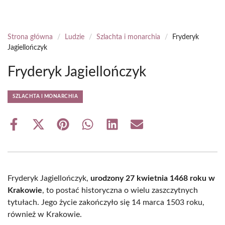
Strona główna
/
Ludzie
/
Szlachta i monarchia
/
Fryderyk
Jagiellończyk
Fryderyk Jagiellończyk
SZLACHTA I MONARCHIA
Share
Share
Share
Share
Share
Share
on
on
on
on
on
on
Facebook
X
Pinterest
WhatsApp
LinkedIn
Email
(Twitter)
Fryderyk Jagiellończyk,
urodzony 27 kwietnia 1468 roku w
Krakowie
, to postać historyczna o wielu zaszczytnych
tytułach. Jego życie zakończyło się 14 marca 1503 roku,
również w Krakowie.