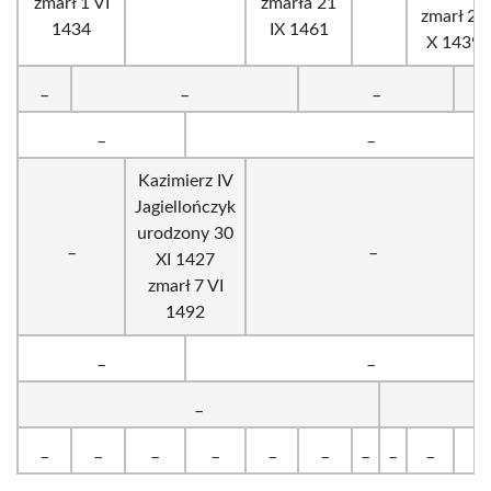
zmarł 1 VI
zmarła 21
zmarł 27
1434
IX 1461
X 1439
_
_
_
_
_
Kazimierz IV
Jagiellończyk
urodzony 30
_
_
XI 1427
zmarł 7 VI
1492
_
_
_
_
_
_
_
_
_
_
_
_
_