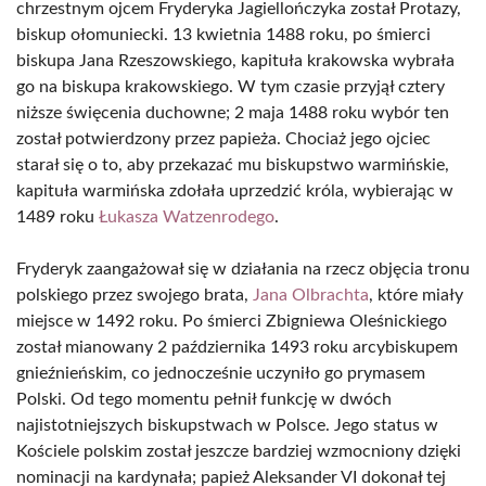
chrzestnym ojcem Fryderyka Jagiellończyka został Protazy,
biskup ołomuniecki. 13 kwietnia 1488 roku, po śmierci
biskupa Jana Rzeszowskiego, kapituła krakowska wybrała
go na biskupa krakowskiego. W tym czasie przyjął cztery
niższe święcenia duchowne; 2 maja 1488 roku wybór ten
został potwierdzony przez papieża. Chociaż jego ojciec
starał się o to, aby przekazać mu biskupstwo warmińskie,
kapituła warmińska zdołała uprzedzić króla, wybierając w
1489 roku
Łukasza Watzenrodego
.
Fryderyk zaangażował się w działania na rzecz objęcia tronu
polskiego przez swojego brata,
Jana Olbrachta
, które miały
miejsce w 1492 roku. Po śmierci Zbigniewa Oleśnickiego
został mianowany 2 października 1493 roku arcybiskupem
gnieźnieńskim, co jednocześnie uczyniło go prymasem
Polski. Od tego momentu pełnił funkcję w dwóch
najistotniejszych biskupstwach w Polsce. Jego status w
Kościele polskim został jeszcze bardziej wzmocniony dzięki
nominacji na kardynała; papież Aleksander VI dokonał tej