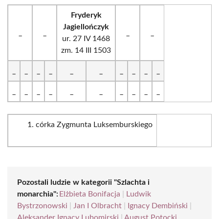
Fryderyk
Jagiellończyk
_
_
_
_
ur. 27 IV 1468
zm. 14 III 1503
_
_
_
_
_
_
_
_
_
_
_
_
_
_
_
_
_
_
_
_
córka Zygmunta Luksemburskiego
Pozostali ludzie w kategorii "Szlachta i
monarchia":
Elżbieta Bonifacja
|
Ludwik
Bystrzonowski
|
Jan I Olbracht
|
Ignacy Dembiński
|
Aleksander Ignacy Lubomirski
|
August Potocki