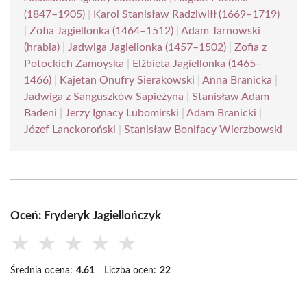
(1847–1905)
|
Karol Stanisław Radziwiłł (1669–1719)
|
Zofia Jagiellonka (1464–1512)
|
Adam Tarnowski
(hrabia)
|
Jadwiga Jagiellonka (1457–1502)
|
Zofia z
Potockich Zamoyska
|
Elżbieta Jagiellonka (1465–
1466)
|
Kajetan Onufry Sierakowski
|
Anna Branicka
|
Jadwiga z Sanguszków Sapieżyna
|
Stanisław Adam
Badeni
|
Jerzy Ignacy Lubomirski
|
Adam Branicki
|
Józef Lanckoroński
|
Stanisław Bonifacy Wierzbowski
Oceń: Fryderyk Jagiellończyk
★
★
★
★
★
Średnia ocena:
4.61
Liczba ocen:
22