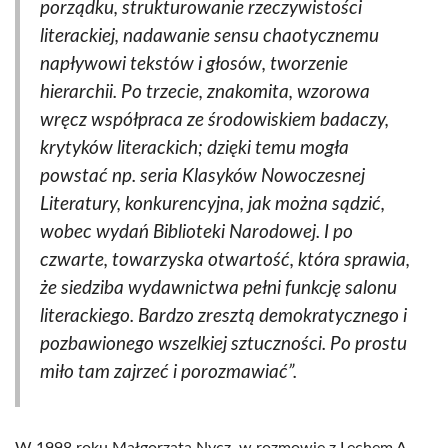
porządku, strukturowanie rzeczywistości
literackiej, nadawanie sensu chaotycznemu
napływowi tekstów i głosów, tworzenie
hierarchii. Po trzecie, znakomita, wzorowa
wręcz współpraca ze środowiskiem badaczy,
krytyków literackich; dzięki temu mogła
powstać np. seria Klasyków Nowoczesnej
Literatury, konkurencyjna, jak można sądzić,
wobec wydań Biblioteki Narodowej. I po
czwarte, towarzyska otwartość, która sprawia,
że siedziba wydawnictwa pełni funkcję salonu
literackiego. Bardzo zresztą demokratycznego i
pozbawionego wszelkiej sztuczności. Po prostu
miło tam zajrzeć i porozmawiać”.
W 1998 roku Małgorzata Nycz, w rozmowie z Lechem A.