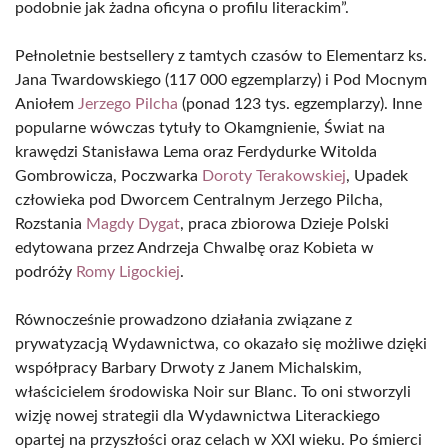
podobnie jak żadna oficyna o profilu literackim”.
Pełnoletnie bestsellery z tamtych czasów to Elementarz ks.
Jana Twardowskiego (117 000 egzemplarzy) i Pod Mocnym
Aniołem
Jerzego Pilcha
(ponad 123 tys. egzemplarzy). Inne
popularne wówczas tytuły to Okamgnienie, Świat na
krawędzi Stanisława Lema oraz Ferdydurke Witolda
Gombrowicza, Poczwarka
Doroty Terakowskiej
, Upadek
człowieka pod Dworcem Centralnym Jerzego Pilcha,
Rozstania
Magdy Dygat
, praca zbiorowa Dzieje Polski
edytowana przez Andrzeja Chwalbę oraz Kobieta w
podróży
Romy Ligockiej
.
Równocześnie prowadzono działania związane z
prywatyzacją Wydawnictwa, co okazało się możliwe dzięki
współpracy Barbary Drwoty z Janem Michalskim,
właścicielem środowiska Noir sur Blanc. To oni stworzyli
wizję nowej strategii dla Wydawnictwa Literackiego
opartej na przyszłości oraz celach w XXI wieku. Po śmierci