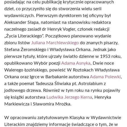
posiadając na celu publikację krytycznie opracowanych
dzieł, co przyczyniło się do stworzenia wielu serii
wydawniczych. Pierwszym dyrektorem tej oficyny był
Aleksander Słapa, natomiast na stanowisku redaktora
naczelnego zasiadł dr Henryk Vogler, członek redakcji
„Życia Literackiego”. Początkowo planowano wydanie
zbioru listów
Juliana Marchlewskiego
do znanych pisarzy,
Stefana Żeromskiego i Władysława Orkana. Jednak jako
pierwsze tytuły, które ujrzały światło dzienne w 1953 roku,
opublikowano Wybór poezji
Adama Asnyka
, Dwie noce
Walerego Łozińskiego, powieść W Roztokach Władysława
Orkana oraz Igrce w Barbakanie autorstwa
Adama Polewki
,
a także poemat Tadeusza Śliwiaka pt. Astrolabium z
jodłowego drzewa. Również w tym roku na rynku pojawiły
się książki autorstwa
Ludwika Jerzego Kerna
, Henryka
Markiewicza i Sławomira Mrożka.
W opracowaniu zatytułowanym Klasyka w Wydawnictwie
Literackim znajdziemy informacje świadczące o tym, że w