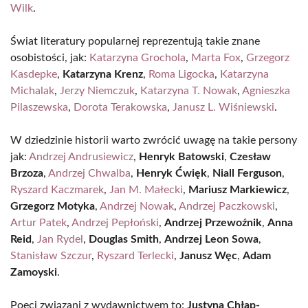
Wilk
.
Świat literatury popularnej reprezentują takie znane
osobistości, jak:
Katarzyna Grochola
,
Marta Fox
,
Grzegorz
Kasdepke
,
Katarzyna Krenz
,
Roma Ligocka
,
Katarzyna
Michalak
,
Jerzy Niemczuk
,
Katarzyna T. Nowak
,
Agnieszka
Pilaszewska
,
Dorota Terakowska
,
Janusz L. Wiśniewski
.
W dziedzinie historii warto zwrócić uwagę na takie persony
jak:
Andrzej Andrusiewicz
,
Henryk Batowski
,
Czesław
Brzoza
,
Andrzej Chwalba
,
Henryk Ćwięk
,
Niall Ferguson
,
Ryszard Kaczmarek
,
Jan M. Małecki
,
Mariusz Markiewicz
,
Grzegorz Motyka
,
Andrzej Nowak
,
Andrzej Paczkowski
,
Artur Patek
,
Andrzej Pepłoński
,
Andrzej Przewoźnik
,
Anna
Reid
,
Jan Rydel
,
Douglas Smith
,
Andrzej Leon Sowa
,
Stanisław Szczur
,
Ryszard Terlecki
,
Janusz Węc
,
Adam
Zamoyski
.
Poeci związani z wydawnictwem to:
Justyna Chłap-