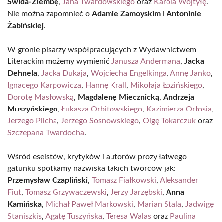
Świda-Ziembę
,
Jana Twardowskiego
oraz
Karola Wojtyłę
.
Nie można zapomnieć o
Adamie Zamoyskim
i
Antoninie
Żabińskiej
.
W gronie pisarzy współpracujących z Wydawnictwem
Literackim możemy wymienić
Janusza Andermana
,
Jacka
Dehnela
,
Jacka Dukaja
,
Wojciecha Engelkinga
,
Annę Janko
,
Ignacego Karpowicza
,
Hannę Krall
,
Mikołaja Łozińskiego
,
Dorotę Masłowską
,
Magdalenę Miecznicką
,
Andrzeja
Muszyńskiego
,
Łukasza Orbitowskiego
,
Kazimierza Orłosia
,
Jerzego Pilcha
,
Jerzego Sosnowskiego
,
Olgę Tokarczuk
oraz
Szczepana Twardocha
.
Wśród eseistów, krytyków i autorów prozy łatwego
gatunku spotkamy nazwiska takich twórców jak:
Przemysław Czapliński
,
Tomasz Fiałkowski
,
Aleksander
Fiut
,
Tomasz Grzywaczewski
,
Jerzy Jarzębski
,
Anna
Kamińska
,
Michał Paweł Markowski
,
Marian Stala
,
Jadwigę
Staniszkis
,
Agatę Tuszyńska
,
Teresa Walas
oraz
Paulina