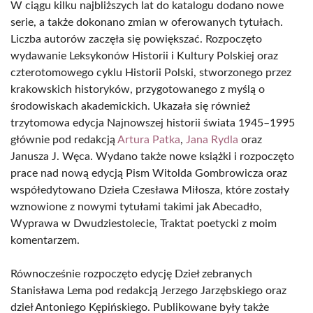
W ciągu kilku najbliższych lat do katalogu dodano nowe
serie, a także dokonano zmian w oferowanych tytułach.
Liczba autorów zaczęła się powiększać. Rozpoczęto
wydawanie Leksykonów Historii i Kultury Polskiej oraz
czterotomowego cyklu Historii Polski, stworzonego przez
krakowskich historyków, przygotowanego z myślą o
środowiskach akademickich. Ukazała się również
trzytomowa edycja Najnowszej historii świata 1945–1995
głównie pod redakcją
Artura Patka
,
Jana Rydla
oraz
Janusza J. Węca. Wydano także nowe książki i rozpoczęto
prace nad nową edycją Pism Witolda Gombrowicza oraz
współedytowano Dzieła Czesława Miłosza, które zostały
wznowione z nowymi tytułami takimi jak Abecadło,
Wyprawa w Dwudziestolecie, Traktat poetycki z moim
komentarzem.
Równocześnie rozpoczęto edycję Dzieł zebranych
Stanisława Lema pod redakcją Jerzego Jarzębskiego oraz
dzieł Antoniego Kępińskiego. Publikowane były także