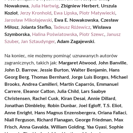
Nowakowa
,
Julia Hartwig
,
Zbigniew Herbert
,
Urszula
Kozioł
,
Jerzy Kronhold
,
Ewa Lipska
,
Piotr Matywiecki
,
Jarosław Mikołajewski
,
Ewa E. Nowakowska
,
Czesław
Miłosz
,
Jolanta Stefko
,
Tadeusz Różewicz
,
Wisława
Szymborska
,
Halina Poświatowska
,
Piotr Szewc
,
Janusz
Szuber
,
Jan Sztaudynger
,
Adam Zagajewski
.
Na koniec, nie możemy pominąć uznawanych autorów
zagranicznych, takich jak:
Margaret Atwood
,
John Banville
,
John D. Barrow
,
Jessie Burton
,
Walter Benjamin
,
Hans
Georg Berg
,
Thomas Bernhard
,
Jorge Luis Borges
,
Michael
Brooks
,
Andrea Camilleri
,
Martín Caparrós
,
Emmanuel
Carrere
,
Eleanor Catton
,
Julia Child
,
Lars Saabye
Christensen
,
Rachel Cusk
,
Kiran Desai
,
Annie Dillard
,
Jonathan Dimbleby
,
Robin Dunbar
,
Joel Egloff
,
T.S. Eliot
,
Anne Enright
,
Hans Magnus Enzensbergera
,
Oriana Fallaci
,
Niall Ferguson
,
Richard Flanagan
,
George Friedman
,
Max
Frisch
,
Anna Gavalda
,
William Golding
,
Yaa Gyasi
,
Sophie