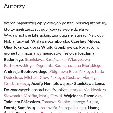
Autorzy
Wśród najbardziej wpływowych postaci polskiej literatury,
którzy mieli zaszczyt publikować swoje dzieła w
Wydawnictwie Literackim, znajdują się laureaci Nagrody
Nobla, tacy jak
Wisława Szymborska
,
Czesław Miłosz
,
Olga Tokarczuk
oraz
Witold Gombrowicz
. Ponadto, w
gronie tym można wymienić również
ojca Joachima
Badeniego
,
Stanisława Barańczaka
,
Władysława
Bartoszewskiego
,
Zygmunta Baumana
,
Jana Błońskiego
,
Andrzeja Bobkowskiego
,
Zbigniewa Brzezińskiego
,
Karla
Dedeciusa
,
Michała Głowińskiego
,
Gustawa Herlinga-
Grudzińskiego
,
Józefę Hennelową
oraz
Stanisława Lema
.
Do znaczących postaci należy także
Henryka Markiewicza
,
Sławomira Mrożka
,
Marię Orwid
,
Wojciecha Pszoniaka
,
Tadeusza Różewicza
,
Tomasza Stańkę
,
Jerzego Stuhra
,
Dorotę Sumińską
,
Jana Józefa Szczepańskiego
,
Hannę