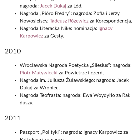
nagroda:
Jacek Dukaj
za Lód,
Nagroda „Pióro Fredry”: nagroda: Zofia i Jerzy
Nowosielscy,
Tadeusz Różewicz
za Korespondencja,
Nagroda Literacka Nike: nominacja:
Ignacy
Karpowicz
za Gesty.
2010
Wrocławska Nagroda Poetycka „Silesius”: nagroda:
Piotr Matywiecki
za Powietrze i czerń,
Nagroda im. Juliusza Żuławskiego: nagroda: Jacek
Dukaj za Wroniec,
Nagroda Teofrasta: nagroda: Ewa Woydyłło za Rak
duszy.
2011
Paszport „Polityki”: nagroda: Ignacy Karpowicz za
Balladyny i romanse,