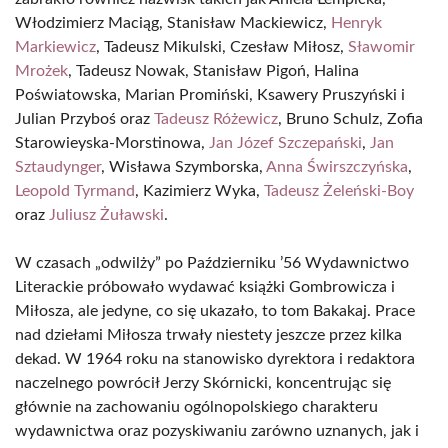
Włodzimierz Maciąg, Stanisław Mackiewicz,
Henryk
Markiewicz
, Tadeusz Mikulski, Czesław Miłosz,
Sławomir
Mrożek
, Tadeusz Nowak, Stanisław Pigoń, Halina
Poświatowska, Marian Promiński, Ksawery Pruszyński i
Julian Przyboś oraz
Tadeusz Różewicz
, Bruno Schulz, Zofia
Starowieyska-Morstinowa,
Jan Józef Szczepański
,
Jan
Sztaudynger
, Wisława Szymborska,
Anna Świrszczyńska
,
Leopold Tyrmand
, Kazimierz Wyka,
Tadeusz Żeleński-Boy
oraz
Juliusz Żuławski
.
W czasach „odwilży” po Październiku ’56 Wydawnictwo
Literackie próbowało wydawać książki Gombrowicza i
Miłosza, ale jedyne, co się ukazało, to tom Bakakaj. Prace
nad dziełami Miłosza trwały niestety jeszcze przez kilka
dekad. W 1964 roku na stanowisko dyrektora i redaktora
naczelnego powrócił Jerzy Skórnicki, koncentrując się
głównie na zachowaniu ogólnopolskiego charakteru
wydawnictwa oraz pozyskiwaniu zarówno uznanych, jak i