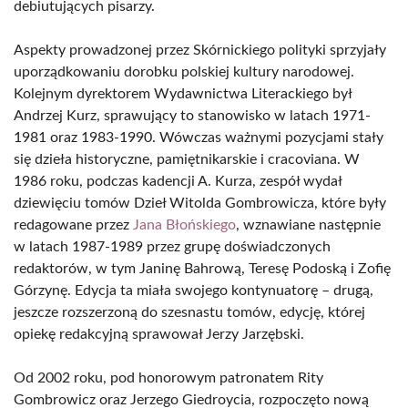
debiutujących pisarzy.
Aspekty prowadzonej przez Skórnickiego polityki sprzyjały
uporządkowaniu dorobku polskiej kultury narodowej.
Kolejnym dyrektorem Wydawnictwa Literackiego był
Andrzej Kurz, sprawujący to stanowisko w latach 1971-
1981 oraz 1983-1990. Wówczas ważnymi pozycjami stały
się dzieła historyczne, pamiętnikarskie i cracoviana. W
1986 roku, podczas kadencji A. Kurza, zespół wydał
dziewięciu tomów Dzieł Witolda Gombrowicza, które były
redagowane przez
Jana Błońskiego
, wznawiane następnie
w latach 1987-1989 przez grupę doświadczonych
redaktorów, w tym Janinę Bahrową, Teresę Podoską i Zofię
Górzynę. Edycja ta miała swojego kontynuatorę – drugą,
jeszcze rozszerzoną do szesnastu tomów, edycję, której
opiekę redakcyjną sprawował Jerzy Jarzębski.
Od 2002 roku, pod honorowym patronatem Rity
Gombrowicz oraz Jerzego Giedroycia, rozpoczęto nową