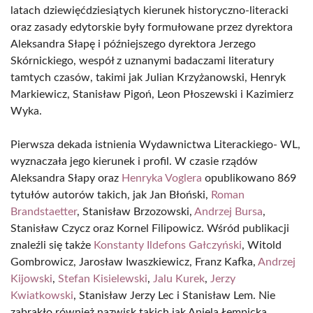
latach dziewięćdziesiątych kierunek historyczno-literacki
oraz zasady edytorskie były formułowane przez dyrektora
Aleksandra Słapę i późniejszego dyrektora Jerzego
Skórnickiego, wespół z uznanymi badaczami literatury
tamtych czasów, takimi jak Julian Krzyżanowski, Henryk
Markiewicz, Stanisław Pigoń, Leon Płoszewski i Kazimierz
Wyka.
Pierwsza dekada istnienia Wydawnictwa Literackiego- WL,
wyznaczała jego kierunek i profil. W czasie rządów
Aleksandra Słapy oraz
Henryka Voglera
opublikowano 869
tytułów autorów takich, jak Jan Błoński,
Roman
Brandstaetter
, Stanisław Brzozowski,
Andrzej Bursa
,
Stanisław Czycz oraz Kornel Filipowicz. Wśród publikacji
znaleźli się także
Konstanty Ildefons Gałczyński
, Witold
Gombrowicz, Jarosław Iwaszkiewicz, Franz Kafka,
Andrzej
Kijowski
,
Stefan Kisielewski
,
Jalu Kurek
,
Jerzy
Kwiatkowski
, Stanisław Jerzy Lec i Stanisław Lem. Nie
zabrakło również nazwisk takich jak Aniela Łempicka,