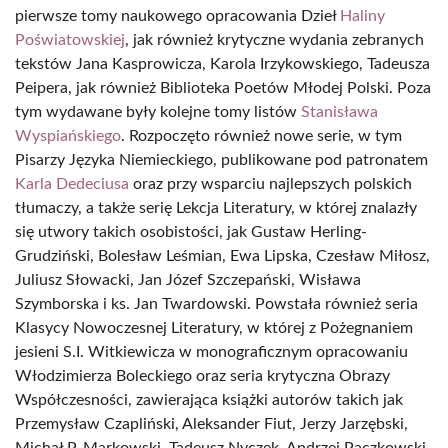
pierwsze tomy naukowego opracowania Dzieł
Haliny
Poświatowskiej
, jak również krytyczne wydania zebranych
tekstów Jana Kasprowicza, Karola Irzykowskiego, Tadeusza
Peipera, jak również Biblioteka Poetów Młodej Polski. Poza
tym wydawane były kolejne tomy listów
Stanisława
Wyspiańskiego
. Rozpoczęto również nowe serie, w tym
Pisarzy Języka Niemieckiego, publikowane pod patronatem
Karla Dedeciusa
oraz przy wsparciu najlepszych polskich
tłumaczy, a także serię Lekcja Literatury, w której znalazły
się utwory takich osobistości, jak Gustaw Herling-
Grudziński, Bolesław Leśmian, Ewa Lipska, Czesław Miłosz,
Juliusz Słowacki, Jan Józef Szczepański, Wisława
Szymborska i ks. Jan Twardowski. Powstała również seria
Klasycy Nowoczesnej Literatury, w której z Pożegnaniem
jesieni S.I. Witkiewicza w monograficznym opracowaniu
Włodzimierza Boleckiego oraz seria krytyczna Obrazy
Współczesności, zawierająca książki autorów takich jak
Przemysław Czapliński, Aleksander Fiut, Jerzy Jarzębski,
Michał P. Markowski, Tadeusz Nyczek, Andrzej Paczkowski