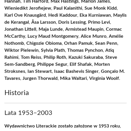
Hannah
,
Tim Harford
,
Max Hastings
,
Marlon James
,
Wieniedikt Jerofiejew
,
Paul Kalanithi
,
Sue Monk Kidd
,
Karl Ove Knausgärd
,
Hedi Kaddour
,
Eka Kurniawan
,
Maylis
de Kerangal
,
Åsa Larsson
,
Doris Lessing
,
Primo Levi
,
Jonathan Littell
,
Maja Lunde
,
Armistead Maupin
,
Cormac
McCarthy
,
Lucy Maud Montgomery
,
Alice Munro
,
Amélie
Nothomb
,
Chigozie Obioma
,
Orhan Pamuk
,
Sean Penn
,
Wiktor Pielewin
,
Sylvia Plath
,
Thomas Pynchon
,
Atiq
Rahimi
,
Tom Reiss
,
Philip Roth
,
Kazuki Sakuraba
,
Steve
Sem-Sandberg
,
Philippe Segur
,
Elif Shafak
,
Morten
Stroksnes
,
Ian Stewart
,
Isaac Bashevis Singer
,
Gonçalo M.
Tavares
,
Jurgen Thorwald
,
Mika Waltari
,
Virginia Woolf
.
Historia
Lata 1953–2003
Wydawnictwo Literackie zostało założone w 1953 roku
,