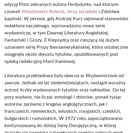
edycję Pism zebranych autora Ferdydurke, nad którymi
czuwali
Włodzimierz Bolecki
,
Jerzy Jarzębski
i Zdzisław
Łapiński. W okresie, gdy Andrzej Kurz zajmował stanowisko
redaktora naczelnego, wprowadzono nowe serie
wydawnicze, w tym Dawnej Literatury Angielskiej,
Fantastyki i Grozy, Z Klepsydrą oraz cieszącą się dużym
uznaniem serię Prozy Iberoamerykańskiej, która ostatecznie
osiągnęła około dwustu tytułów, opublikowanych pod
opieką redakcyjną Marii Kaniowej.
Literatura przekładowa była obecna w Wydawnictwie od
zawsze. Jednak od lat siedemdziesiątych, nastąpił wyraźny
wzrost liczby wydawanych tytułów oraz nakładów. Do tej
pory wydano, nie licząc antologii i zbiorów, ponad tysiąc
autorów zarówno z kręgów anglojęzycznych, jak i
francuskich, niemieckich, włoskich, rosyjskich, czeskich,
bułgarskich i rumuńskich. W 1972 roku zapoczątkowano
kontynuowaną do dzisiaj Serię Dwujęzyczną, w której
znalazły się nazwiska największych poetów różnych epok,